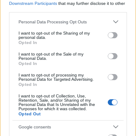
Downstream Participants
that may further disclose it to other
Koncert-ajánló: S.M.V.
third parties.
GregJazz
•
2008. október 12.
17
Please note that this website/app uses one or more Google
Personal Data Processing Opt Outs
services and may gather and store information including but
Vihar közeleg... Nem is akármilyen, mely október 26-
not limited to your visit or usage behaviour. You may click to
I want to opt-out of the Sharing of my
personal data.
án, vasárnap este eléri a Millenáris Parkot!Az
grant or deny consent to Google and its third-party tags to
Opted In
elektromos basszusgitár három királya, S. (Stanley
use your data for below specified purposes in below Google
Clarke, a Return To Foreverből), M. (Marcus Miller,
consent section.
I want to opt-out of the Sale of my
Personal Data.
Miles Davis egykori együtteséből) és V. (Victor
Opted In
Wooten, a The Flecktones-ból) az…
I want to opt-out of processing my
Personal Data for Targeted Advertising.
Hírek: Őszi koncert kínálat
Opted In
GregJazz
•
2008. szeptember 30.
17
I want to opt-out of Collection, Use,
Retention, Sale, and/or Sharing of my
Personal Data that Is Unrelated with the
Idén ősszel ismét begyűrűznek hozzánk a legjobb
Purposes for which it was collected.
Opted Out
nemzetközi jazz előadók turnéi. Többek között
hatalmas tehetségű gitárosok és basszusgitárosok
Google consents
látogatnak el hozzánk! Hogy mely bulikat nem lesz
érdemes kihagyni október és november folyamán?