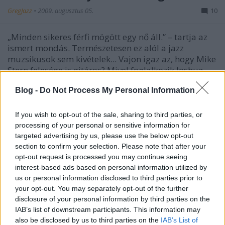
GregJazz
•
2009. augusztus 05.
10
„Minden sikeres férfi mögött egy nő áll.” – tartja az
ismert mondás. Természetesen ez alól a jazz
muzsikusok sem kivételek... Vajon igaz az, hogy Mike
Stern felesége is gitáros? Mivel foglalkozik Joshua
Redman vagy Harry Connick, Jr. élete párja? Mekkora
Blog -
Do Not Process My Personal Information
a családja…
Koncert-beszámoló: S.M.V.
If you wish to opt-out of the sale, sharing to third parties, or
processing of your personal or sensitive information for
GregJazz
•
2008. október 28.
9
targeted advertising by us, please use the below opt-out
section to confirm your selection. Please note that after your
S.M.V. = Show-t Minden Vasárnap! :)Rengeteg
opt-out request is processed you may continue seeing
basszusgitáros és jazz-hívő álma vált valóra október
interest-based ads based on personal information utilized by
26-án este a Millenáris Teátrumban! Stanley Clarke
us or personal information disclosed to third parties prior to
(idén nyáron a Sportarénában járt nálunk Chick
your opt-out. You may separately opt-out of the further
Corea újraegyesült Return To Forever turnéjával),
disclosure of your personal information by third parties on the
Marcus Miller (legutóbb tavaly…
IAB’s list of downstream participants. This information may
also be disclosed by us to third parties on the
IAB’s List of