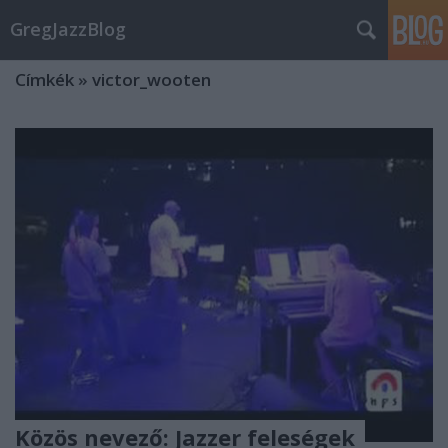
GregJazzBlog
Címkék
»
victor_wooten
Közös nevező: Jazzer feleségek