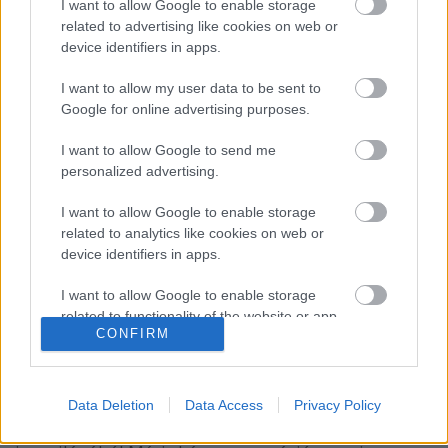
I want to allow Google to enable storage
Íme:Előadó(k):…
related to advertising like cookies on web or
device identifiers in apps.
CD-ajánló: Thunder
I want to allow my user data to be sent to
GregJazz
•
2008. július 23.
5
Google for online advertising purposes.
I want to allow Google to send me
S.M.V. - Jó lesz, ha ezt a három betűt most mindenki
personalized advertising.
jól megjegyzi egy időre! A jelentése: Stanley (Clarke),
Marcus (Miller) és Victor (Wooten). A három basszer-
I want to allow Google to enable storage
király és slap-mester augusztus közepétől közös
related to analytics like cookies on web or
turnéra indul, azonban előtte még…
device identifiers in apps.
Hírek: Fergeteges (in)formációk
I want to allow Google to enable storage
related to functionality of the website or app.
GregJazz
•
2008. május 28.
3
CONFIRM
I want to allow Google to enable storage
related to personalization.
A Hírek rovat beindításával igyekszem minden
hónap végén összefoglalni az adott időszak
Data Deletion
Data Access
Privacy Policy
I want to allow Google to enable storage
legizgalmasabb történéseit és újdonságait a fúziós
related to security, including authentication