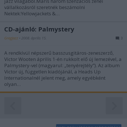
jazz világából.Máris három szenzációs zenei
functionality and fraud prevention, and other
vállalkozásról szeretnék beszámolni
user protection.
Nektek:Yellowjackets &…
CD-ajánló: Palmystery
GregJazz
•
2008. április 15.
3
A rendkívül népszerű basszusgitáros-zeneszerző,
Victor Wooten április 1-én rukkolt elő új lemezével, a
Palmystery-vel (magyarul: „tenyérejtély”). Az album
Victor új, független kiadójánál, a Heads Up
Internationalnél jelent meg, amely egyébként
olyan…