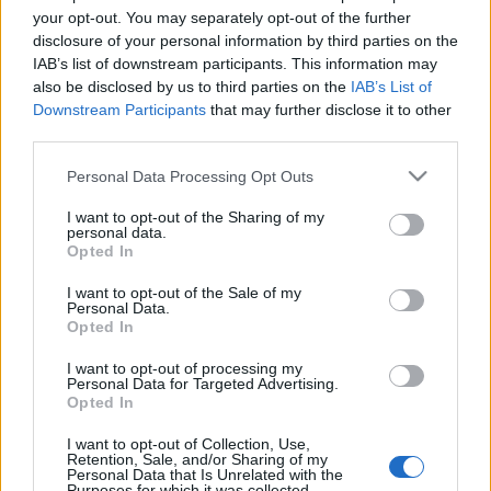
your opt-out. You may separately opt-out of the further
Itt van az ősz és itt van az újabb koncert-szezon! Nem
disclosure of your personal information by third parties on the
is akármilyen jazz-produkciók látogatnak el
IAB’s list of downstream participants. This information may
hazánkba a közeljövőben, érdemes tehát így év vége
also be disclosed by us to third parties on the
IAB’s List of
felé a naptárra és az előadók neveire vetni néhány
Downstream Participants
that may further disclose it to other
pillantást. Az alábbi válogatás csupán egy tucat az…
third parties.
Please note that this website/app uses one or more Google
Personal Data Processing Opt Outs
CD-ajánló: Jazz újdonságok 4.
services and may gather and store information including but
not limited to your visit or usage behaviour. You may click to
I want to opt-out of the Sharing of my
GregJazz
•
2009. június 17.
4
personal data.
grant or deny consent to Google and its third-party tags to
Opted In
use your data for below specified purposes in below Google
Ismét egy tucat friss megjelenésű CD-t szeretnék a
consent section.
I want to opt-out of the Sale of my
figyelmetekbe ajánlani, amelyeket érdemes lesz a
Personal Data.
nyaraláshoz magatokkal vinni! Az előadók között
Opted In
ott vannak a jazz nagy öregjei, de a felsorolásban
I want to opt-out of processing my
ugyanúgy helyet kapnak a fiatal, feltörekvő
Personal Data for Targeted Advertising.
tehetségek…
Opted In
I want to opt-out of Collection, Use,
CD-ajánló: Jazz újdonságok 2.
Retention, Sale, and/or Sharing of my
Personal Data that Is Unrelated with the
Purposes for which it was collected.