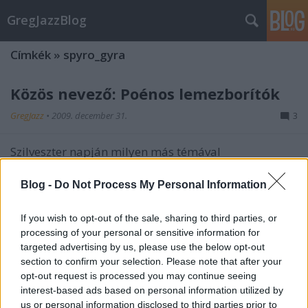
GregJazzBlog
Címkék
»
spyro_gyra
Közös nevező: Poénos lemezborítók
GregJazz
•
2009. december 31.
3
Szilveszter napján milyen más témával
foglalkozhatnánk, ha nem a humorral? Az alábbi
lemezborítók engem mindig is mosolygásra
Blog -
Do Not Process My Personal Information
késztettek. Ha ismertek Ti is hasonlóan vicces
darabokat, azokat nyugodtan linkeljétek be a
If you wish to opt-out of the sale, sharing to third parties, or
kommentekbe!Billy Cobham: AlivemutherforyaA
processing of your personal or sensitive information for
Svájcban élő…
targeted advertising by us, please use the below opt-out
section to confirm your selection. Please note that after your
Hírek: Őszi koncert kínálat
opt-out request is processed you may continue seeing
interest-based ads based on personal information utilized by
GregJazz
•
2009. szeptember 04.
9
us or personal information disclosed to third parties prior to