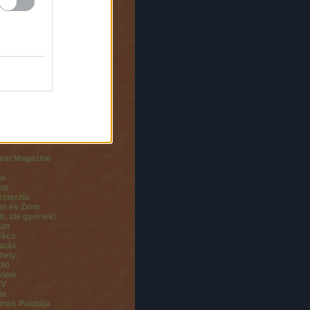
Rendezvényszervező
tion Hungary
nd Productions
 Concerts
 Music Productions
me Budapest
usic
mi Ünnepi Játékok
zzy
jó
ut Jazz
x Audio
t Jazz Club
eat Magazine
hu
on
ster.hu
er és Zene
k, ide gyertek!
rum
vács
atás
hely
dio
view
TV
is
tek Palotája