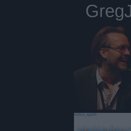
Greg
műsor_ajánló