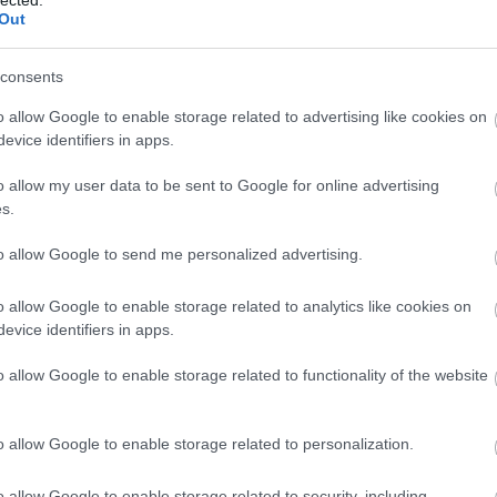
Esperan
Out
Fourpla
Harcsa 
Herbie
consents
Hiram B
Jaco Pa
Joe Zaw
o allow Google to enable storage related to advertising like cookies on
John Mc
evice identifiers in apps.
John Sc
Jonatha
Kaltene
o allow my user data to be sent to Google for online advertising
Keith Ja
Kenny G
s.
Marcus 
Michael
Mike St
to allow Google to send me personalized advertising.
Miles D
Nils La
Pat Me
o allow Google to enable storage related to analytics like cookies on
Richar
Spyro 
evice identifiers in apps.
Sting
Tal Wilk
The Pol
o allow Google to enable storage related to functionality of the website
Victor B
Victor 
Vinnie 
Wayne 
o allow Google to enable storage related to personalization.
Yellowj
KONCERT
Danubi
o allow Google to enable storage related to security, including