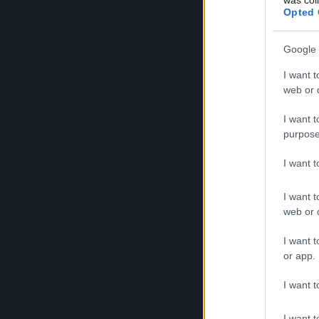
Opted 
Google 
I want t
web or d
I want t
purpose
I want 
I want t
web or d
I want t
or app.
I want t
I want t