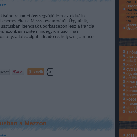
eml...
(
azz
Oscar
jazzba
/Nagys
kívánatra ismét összegyűjtöttem az aktuális
sibiuja
i csemegéket a Mezzo csatornától. Úgy tűnik,
Qu...
(
jazze
usztusban igencsak uborkaszezon lesz a francia
Utols
n, azonban szinte mindegyik műsor más
lusirányzattal szolgál. Előadó és helyszín, a műsor…
a hón
a sza
cd aj
cikk a
dvd a
Tetszik
0
egyé
emlé
hírek
interj
konce
konce
közös
műsor
site a
üzenő
iusban a Mezzon
azz
2011 