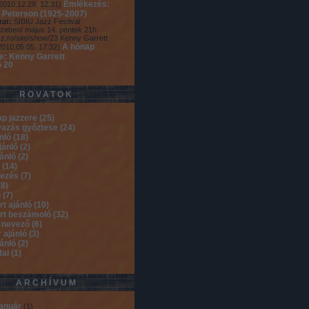
Emlékezés:
2010.12.29. 12:31
)
 Peterson (1925-2007)
rat:
SIBIU Jazz Festival
zeben/ május 14. péntek 21h
zz.ro/site/show/23 Kenny Garrett
A hónap
2010.05.05. 17:32
)
re: Kenny Garrett
ó 20
ROVATOK
ap jazzere
(
25
)
vazás győztese
(
24
)
ánló
(
18
)
jánló
(
2
)
jánló
(
2
)
b
(
14
)
kezés
(
7
)
(
8
)
ú
(
7
)
rt ajánló
(
10
)
rt beszámoló
(
32
)
 nevező
(
6
)
 ajánló
(
3
)
jánló
(
2
)
fal
(
1
)
ARCHÍVUM
január
(
1
)