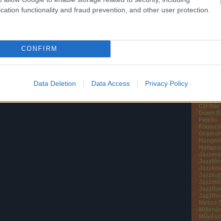
Főnix 
cation functionality and fraud prevention, and other user protection.
Live Na
LiveSou
Mafioso
Private
ShowTi
SmartM
CONFIRM
Veszpré
VEGYES
90.9 Ja
A38 Ha
Data Deletion
Data Access
Privacy Policy
All Abo
Bartime
Budapes
CD Bár
Down B
Fidelio
Footer.
Gramof
Hangme
Hangsz
Jazzere
Jazzfó
Jazzko
Jazzkut
Jazzmű
JazzRa
JazzRe
Mezzo 
Millenár
Művésze