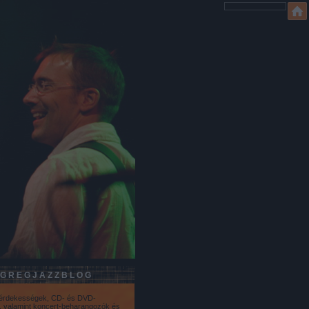
GREGJAZZBLOG
 érdekességek, CD- és DVD-
k, valamint koncert-beharangozók és