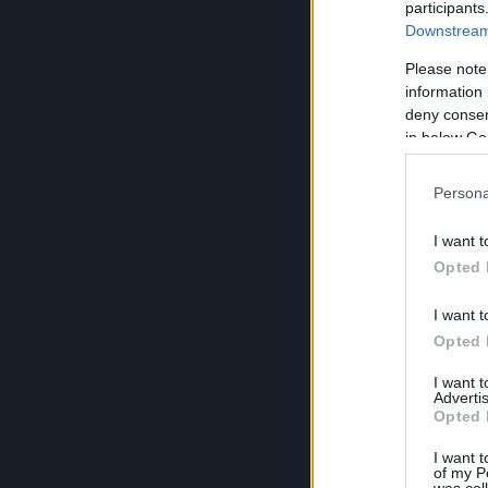
participants
Downstream 
Please note
information 
deny consent
in below Go
Persona
I want t
Opted 
I want t
Opted 
I want 
Advertis
Opted 
I want t
of my P
was col