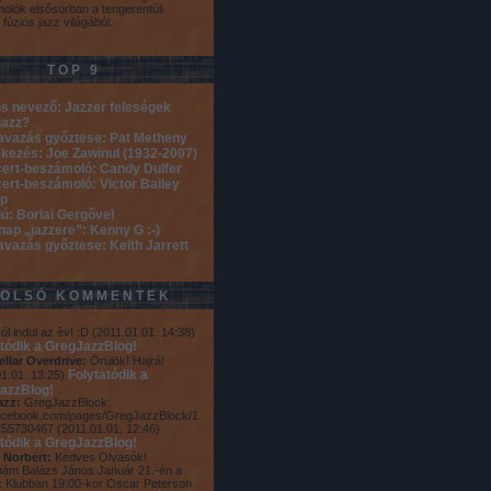
olók elsősorban a tengerentúli
 fúziós jazz világából.
TOP 9
s nevező: Jazzer feleségek
jazz?
avazás győztese: Pat Metheny
kezés: Joe Zawinul (1932-2007)
ert-beszámoló: Candy Dulfer
ert-beszámoló: Victor Bailey
p
jú: Borlai Gergővel
nap „jazzere”: Kenny G :-)
avazás győztese: Keith Jarrett
TOLSÓ KOMMENTEK
ól indul az év! :D
(
2011.01.01. 14:38
)
atódik a GregJazzBlog!
ellar Overdrive:
Örülök! Hajrá!
Folytatódik a
1.01. 13:25
)
azzBlog!
azz:
GregJazzBlock:
cebook.com/pages/GregJazzBlock/1
255730467
(
2011.01.01. 12:46
)
atódik a GregJazzBlog!
 Norbert:
Kedves Olvasók!
ám Balázs János Január 21.-én a
 Klubban 19:00-kor Oscar Peterson