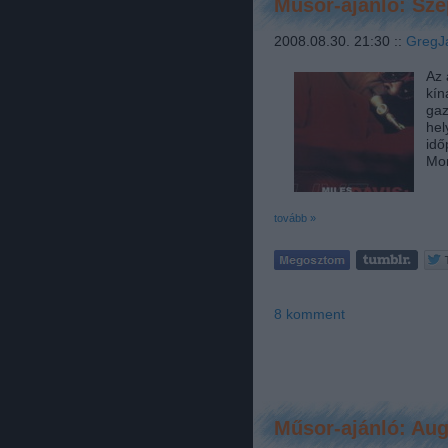
Műsor-ajánló: Sz
2008.08.30. 21:30 ::
GregJ
Az 
kín
gaz
hel
idő
Mon
tovább »
8
komment
Műsor-ajánló: Au