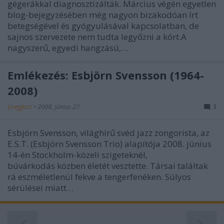
gégerákkal diagnosztizálták. Március végén egyetlen
blog-bejegyzésében még nagyon bizakodóan írt
betegségével és gyógyulásával kapcsolatban, de
sajnos szervezete nem tudta legyőzni a kórt.A
nagyszerű, egyedi hangzású,…
Emlékezés: Esbjörn Svensson (1964-
2008)
GregJazz
•
2008. június 27.
3
Esbjörn Svensson, világhírű svéd jazz zongorista, az
E.S.T. (Esbjörn Svensson Trio) alapítója 2008. június
14-én Stockholm-közeli szigeteknél,
búvárkodás közben életét vesztette. Társai találtak
rá eszméletlenül fekve a tengerfenéken. Súlyos
sérülései miatt…