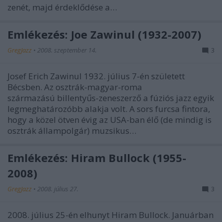
zenét, majd érdeklődése a…
Emlékezés: Joe Zawinul (1932-2007)
GregJazz
•
2008. szeptember 14.
3
Josef Erich Zawinul 1932. július 7-én született
Bécsben. Az osztrák-magyar-roma
származású billentyűs-zeneszerző a fúziós jazz egyik
legmeghatározóbb alakja volt. A sors furcsa fintora,
hogy a közel ötven évig az USA-ban élő (de mindig is
osztrák állampolgár) muzsikus…
Emlékezés: Hiram Bullock (1955-
2008)
GregJazz
•
2008. július 27.
3
2008. július 25-én elhunyt Hiram Bullock. Januárban