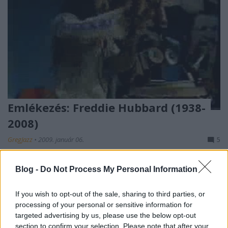
Emlékezés: Freddie Hubbard (1938-
2008)
GregJazz
•
2009. január 06.
5
Tavaly év végén a jazz világ ismét egy legendát
Blog -
Do Not Process My Personal Information
veszített el.Frederick Dewayne Hubbard, az
indianapolisi születésű trombitás 2008. december
If you wish to opt-out of the sale, sharing to third parties, or
29-én, életének 70. évében szívinfarktusban hunyt el.
processing of your personal or sensitive information for
A mellofonon és trombitán is tanuló Freddie
targeted advertising by us, please use the below opt-out
Hubbard tizenéves korában már…
section to confirm your selection. Please note that after your