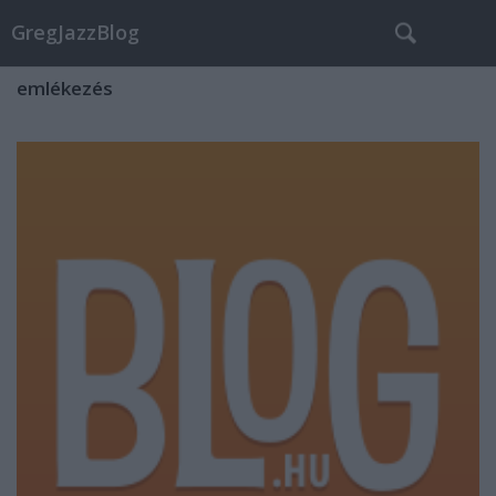
GregJazzBlog
emlékezés