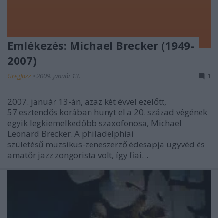
Emlékezés: Michael Brecker (1949-
2007)
GregJazz
•
2009. január 13.
1
2007. január 13-án, azaz két évvel ezelőtt,
57 esztendős korában hunyt el a 20. század végének
egyik legkiemelkedőbb szaxofonosa, Michael
Leonard Brecker. A philadelphiai
születésű muzsikus-zeneszerző édesapja ügyvéd és
amatőr jazz zongorista volt, így fiai…