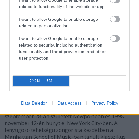
related to functionality of the website or app.
I want to allow Google to enable storage
related to personalization.
I want to allow Google to enable storage
related to security, including authentication
functionality and fraud prevention, and other
user protection.
Emlékezés: Kenny Kirkland (1955-
1998)
CONFIRM
GregJazz
•
2008. november 12.
4
Data Deletion
Data Access
Privacy Policy
Kenneth David „Kenny” Kirkland, alias Doctone 1955.
szeptember 28-án született Newportban és 1998.
november 12-én hunyt el New York City-ben. A
lenyűgöző tehetségű zongorista kezdetben a
Manhattan School of Music-ban tanult klasszikus