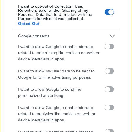
I want to opt-out of Collection, Use,
2007)
Retention, Sale, and/or Sharing of my
Personal Data that Is Unrelated with the
GregJazz
•
2008. december 23.
2
Purposes for which it was collected.
Opted Out
Oscar Peterson, a világhírű és meghatározó
Google consents
jelentőségű kanadai jazz zongorista pontosan egy
évvel ezelőtt, 82 esztendős korában hunyt el.Az
I want to allow Google to enable storage
Ontarioban született Peterson először édesapjától,
related to advertising like cookies on web or
majd nővérétől tanult zenélni. Ötéves korában TBC-
device identifiers in apps.
je miatt a trombita…
I want to allow my user data to be sent to
Google for online advertising purposes.
I want to allow Google to send me
personalized advertising.
I want to allow Google to enable storage
related to analytics like cookies on web or
device identifiers in apps.
I want to allow Google to enable storage