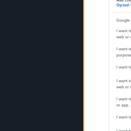
Opted 
Google 
I want t
web or d
I want t
purpose
I want 
I want t
web or d
I want t
or app.
I want t
I want t