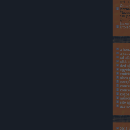
eml...
(
Oscar
jazzba
/Nagys
sibiuja
Qu...
(
jazze
Utols
a hón
a sza
cd aj
cikk a
dvd a
egyé
emlé
hírek
interj
konce
konce
közös
műsor
site a
üzenő
2011 