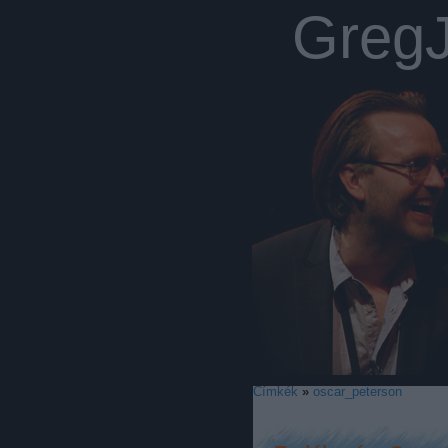
Greg
Címkék
»
oscar_peterson