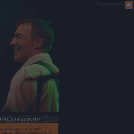
GREGJAZZBLOG
 érdekességek, CD- és DVD-
k, valamint koncert-beharangozók és