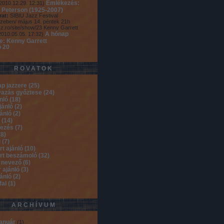
Emlékezés:
2010.12.29. 12:31
)
 Peterson (1925-2007)
rat:
SIBIU Jazz Festival
zeben/ május 14. péntek 21h
zz.ro/site/show/23 Kenny Garrett
A hónap
2010.05.05. 17:32
)
re: Kenny Garrett
ó 20
ROVATOK
ap jazzere
(
25
)
vazás győztese
(
24
)
ánló
(
18
)
jánló
(
2
)
jánló
(
2
)
b
(
14
)
kezés
(
7
)
(
8
)
ú
(
7
)
rt ajánló
(
10
)
rt beszámoló
(
32
)
 nevező
(
6
)
 ajánló
(
3
)
jánló
(
2
)
fal
(
1
)
ARCHÍVUM
január
(
1
)