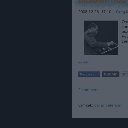
Emlékezés: Oscar 
2008.12.23. 17:10 ::
GregJ
Osc
kan
esz
Pet
zen
tovább »
2
komment
Címkék:
oscar peterson