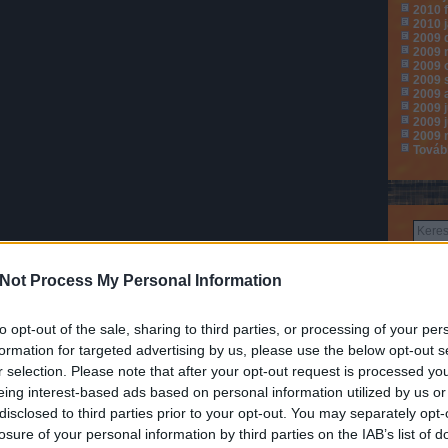
2010 
2010 
2009 
2009 
2009 
2009 
2009 
2009 j
2009 
2009 
Továb
Not Process My Personal Information
to opt-out of the sale, sharing to third parties, or processing of your per
formation for targeted advertising by us, please use the below opt-out s
Hé
r selection. Please note that after your opt-out request is processed y
3
eing interest-based ads based on personal information utilized by us or
10
17
disclosed to third parties prior to your opt-out. You may separately opt-
24
losure of your personal information by third parties on the IAB’s list of
31