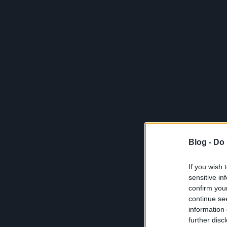
Blog -
Do 
If you wish 
sensitive in
confirm you
continue se
information 
further disc