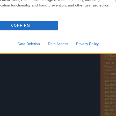
Főnix 
cation functionality and fraud prevention, and other user protection.
Live Na
LiveSou
Mafioso
Private
ShowTi
SmartM
CONFIRM
Veszpré
VEGYES
90.9 Ja
A38 Ha
Data Deletion
Data Access
Privacy Policy
All Abo
Bartime
Budapes
CD Bár
Down B
Fidelio
Footer.
Gramof
Hangme
Hangsz
Jazzere
Jazzfó
Jazzko
Jazzkut
Jazzmű
JazzRa
JazzRe
Mezzo 
Millenár
Művésze