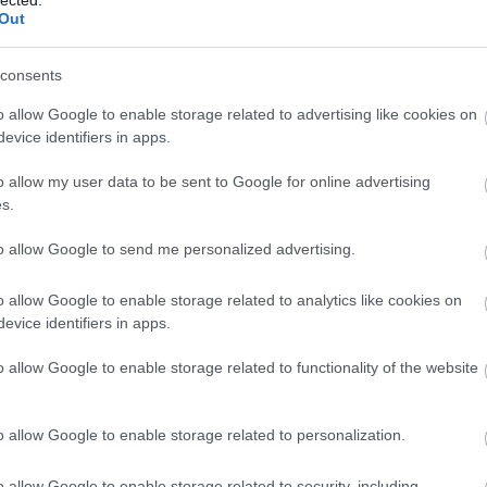
Esperan
Out
Fourpla
Harcsa 
Herbie
consents
Hiram B
Jaco Pa
Joe Zaw
o allow Google to enable storage related to advertising like cookies on
John Mc
evice identifiers in apps.
John Sc
Jonatha
Kaltene
o allow my user data to be sent to Google for online advertising
Keith Ja
Kenny G
s.
Marcus 
Michael
Mike St
to allow Google to send me personalized advertising.
Miles D
Nils La
Pat Me
o allow Google to enable storage related to analytics like cookies on
Richar
Spyro 
evice identifiers in apps.
Sting
Tal Wilk
The Pol
o allow Google to enable storage related to functionality of the website
Victor B
Victor 
Vinnie 
Wayne 
o allow Google to enable storage related to personalization.
Yellowj
KONCERT
Danubi
o allow Google to enable storage related to security, including