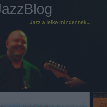
JazzBlog
Jazz a lelke mindennek...
Hírek,
ajánló