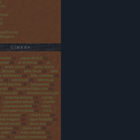
c
.hu
Depo
ve
ió
gazin.com
 Magazin
CÍMKÉK
ension
adam deitch
(
1
)
(
1
)
jamal
al di meola
al
(
2
)
(
2
)
andy narell
anna maria
)
(
2
)
bb king
béla fleck
béla
(
1
)
(
2
)
he flecktones
billy cobham
(
2
)
(
3
)
ns
bill frisell
bill frisell
(
2
)
(
2
)
iréli lagréne
bob james
(
2
)
(
1
)
gergő
brad mehldau trio
(
3
)
(
1
)
d marsalis
branford marsalis
(
2
)
brian bromberg
candy
)
(
1
)
cassandra wilson
charlie
(
1
)
charnett moffett
chick
(
1
)
christian mcbride
chris
(
1
)
chris potter
chuck loeb
(
1
)
(
1
)
club singers
dave holland
(
1
)
(
1
)
lland sextet
dave koz
(
1
)
(
2
)
ancious
diana krall
(
1
)
(
3
)
 miller
duke ellington
(
4
)
(
1
)
tván
esbjörn svensson
(
1
)
(
1
)