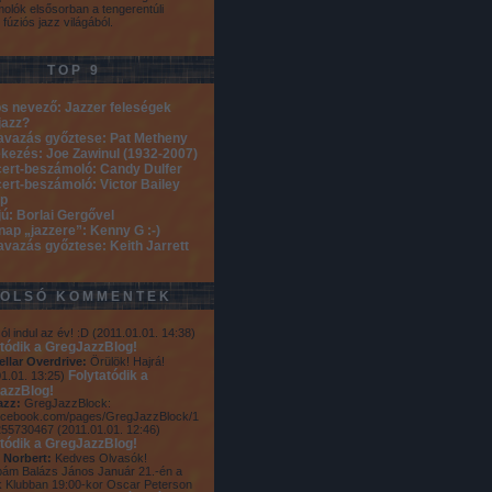
olók elsősorban a tengerentúli
 fúziós jazz világából.
TOP 9
s nevező: Jazzer feleségek
jazz?
avazás győztese: Pat Metheny
kezés: Joe Zawinul (1932-2007)
ert-beszámoló: Candy Dulfer
ert-beszámoló: Victor Bailey
p
jú: Borlai Gergővel
nap „jazzere”: Kenny G :-)
avazás győztese: Keith Jarrett
TOLSÓ KOMMENTEK
ól indul az év! :D
(
2011.01.01. 14:38
)
atódik a GregJazzBlog!
ellar Overdrive:
Örülök! Hajrá!
Folytatódik a
1.01. 13:25
)
azzBlog!
azz:
GregJazzBlock:
cebook.com/pages/GregJazzBlock/1
255730467
(
2011.01.01. 12:46
)
atódik a GregJazzBlog!
 Norbert:
Kedves Olvasók!
ám Balázs János Január 21.-én a
 Klubban 19:00-kor Oscar Peterson