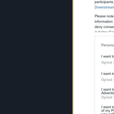
participants
Downstream 
Please note
information 
deny consent
in below Go
Persona
I want t
Opted 
I want t
Opted 
I want 
Advertis
Opted 
I want t
of my P
was col