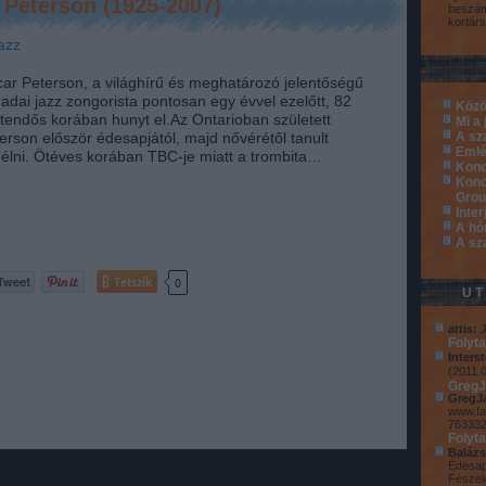
Peterson (1925-2007)
beszám
kortárs
azz
ar Peterson, a világhírű és meghatározó jelentőségű
adai jazz zongorista pontosan egy évvel ezelőtt, 82
Közö
tendős korában hunyt el.Az Ontarioban született
Mi a 
erson először édesapjától, majd nővérétől tanult
A sz
Emlé
élni. Ötéves korában TBC-je miatt a trombita…
Konc
Konc
Grou
Inter
A hó
A sz
Tetszik
0
U
attis:
J
Folyt
Interst
(
2011.0
GregJ
GregJ
www.fa
76333
Folyt
Balázs
Édesap
Fészek