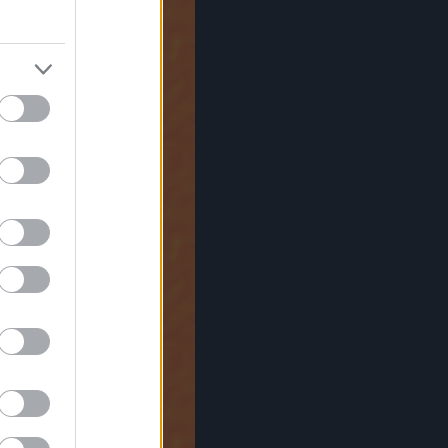
za Spalding
y
Veronika
 Hancock
ullock
storius
inul
Laughlin
ofield
n Butler
cker Zsolt
rrett
arrett
Miller
 Brecker
ern
avis
ndgren
theny
d Bona
Gyra
enfeld
ice
ailey
Wooten
Colaiuta
Shorter
ackets
SZERVEZŐK
us Music