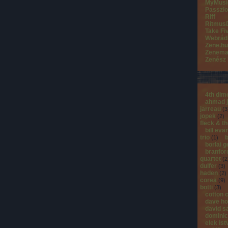
MyMusi
Passzio
Riff
Ritmus
Take Fi
Webrád
Zene.hu
Zenema
Zenész
4th dim
ahmad 
jarreau
(
3
jopek
(
2
)
fleck & t
bill eva
trio
b
(
1
)
borlai 
branfor
quartet
(
2
dulfer
(
3
)
haden
(
2
)
corea
(
9
)
botti
(
3
)
cotton 
dave ho
david s
dominic
elek is