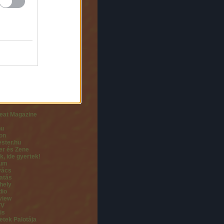
Rendezvényszervező
tion Hungary
nd Productions
 Concerts
 Music Productions
me Budapest
usic
mi Ünnepi Játékok
zzy
jó
ut Jazz
x Audio
t Jazz Club
eat Magazine
hu
on
ster.hu
er és Zene
k, ide gyertek!
rum
vács
atás
hely
dio
view
TV
is
tek Palotája