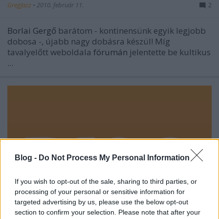
GregJazz
•
2010. február 11.
2
Borlai Gergő
barátom - kontinensünk egyik legjobb
dobosa -, újabb nagy dobásra készül! Míg
tavalyelőtt weboldala
fórumán
jelentette be kultikus
...
Blog -
Do Not Process My Personal Information
If you wish to opt-out of the sale, sharing to third parties, or
processing of your personal or sensitive information for
targeted advertising by us, please use the below opt-out
section to confirm your selection. Please note that after your