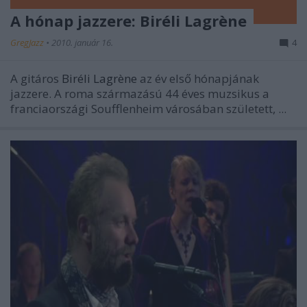
A hónap jazzere: Biréli Lagrène
GregJazz
•
2010. január 16.
4
A gitáros
Biréli Lagrène
az év első hónapjának
jazzere. A roma származású 44 éves muzsikus a
franciaországi Soufflenheim városában született, ...