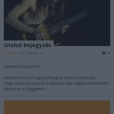
Utolsó bejegyzés
GregJazz
•
2010. február 16.
24
Kedves Olvasóim!
Kétéves lett a GregJazzBlog és eljött a pillanat,
hogy bezárja kapuit! A döntés már régóta érlelődött
bennem, s higgyétek ...