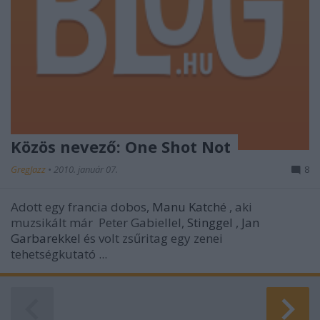
Közös nevező: One Shot Not
GregJazz
•
2010. január 07.
8
Adott egy francia dobos,
Manu Katché
,
aki
muzsikált már
Peter Gabiellel,
Stinggel
,
Jan
Garbarekkel
és volt zsűritag egy zenei
tehetségkutató ...