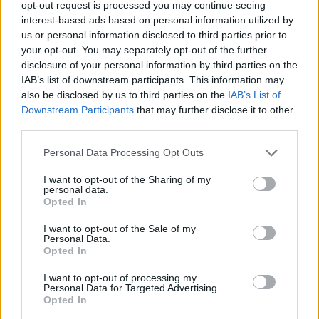
opt-out request is processed you may continue seeing
interest-based ads based on personal information utilized by
us or personal information disclosed to third parties prior to
your opt-out. You may separately opt-out of the further
disclosure of your personal information by third parties on the
IAB’s list of downstream participants. This information may
also be disclosed by us to third parties on the
IAB’s List of
A hónap jazzere: Kenny Garrett
Downstream Participants
that may further disclose it to other
GregJazz
•
2010. február 07.
8
third parties.
Please note that this website/app uses one or more Google
Personal Data Processing Opt Outs
A Detroitban született altszaxofonos,
Kenny Garrett
services and may gather and store information including but
idén lesz 50 esztendős. Édesapja asztalos volt,
not limited to your visit or usage behaviour. You may click to
I want to opt-out of the Sharing of my
aki csak hobbiból játszott tenoron, s egyszer ...
personal data.
grant or deny consent to Google and its third-party tags to
Opted In
use your data for below specified purposes in below Google
consent section.
I want to opt-out of the Sale of my
Personal Data.
Opted In
I want to opt-out of processing my
Personal Data for Targeted Advertising.
Opted In