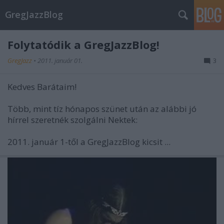
GregJazzBlog
Folytatódik a GregJazzBlog!
GregJazz
•
2011. január 01.
3
Kedves Barátaim!
Több, mint tíz hónapos szünet után az alábbi jó
hírrel szeretnék szolgálni Nektek:
2011. január 1-től a GregJazzBlog kicsit ...