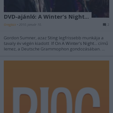
DVD-ajánló: A Winter's Night...
GregJazz
•
2010. január 10.
2
Gordon Sumner,
azaz
Sting
legfrissebb munkája a
tavaly év végén kiadott
If On A Winter's Night...
című
lemez, a Deutsche Grammophon gondozásában. ...