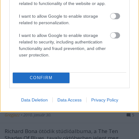
related to functionality of the website or app.
I want to allow Google to enable storage
related to personalization.
I want to allow Google to enable storage
related to security, including authentication
functionality and fraud prevention, and other
user protection.
CONFIRM
Data Deletion
Data Access
Privacy Policy
CD-ajánló: The Ten Shades Of Blues
GregJazz
•
2010. január 30.
5
Richard Bona
ötödik stúdióalbuma, a
The Ten
Shades Of Blues
tavaly októberben jelent meg,