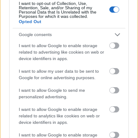
I want to opt-out of Collection, Use,
Retention, Sale, and/or Sharing of my
Personal Data that Is Unrelated with the
Purposes for which it was collected.
Opted Out
Google consents
I want to allow Google to enable storage
related to advertising like cookies on web or
device identifiers in apps.
I want to allow my user data to be sent to
Google for online advertising purposes.
A szavazás győztese: Oregon
I want to allow Google to send me
GregJazz
•
2010. február 03.
2
personalized advertising.
I want to allow Google to enable storage
Januárban a tavalyi év azon jazz koncertjeiről
related to analytics like cookies on web or
szavazhattatok, amelyekkel a GJB kiemelten
device identifiers in apps.
foglalkozott. Egybehangzó véleményeitek alapján a
legjobb ...
I want to allow Google to enable storage