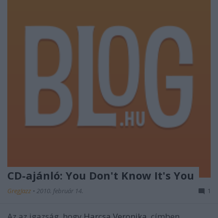
CD-ajánló: You Don't Know It's You
GregJazz
•
2010. február 14.
1
Az az igazság, hogy
Harcsa Veronika
címben