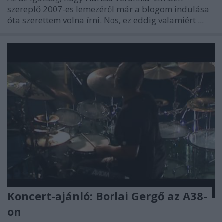
szereplő 2007-es lemezéről már a blogom indulása
óta szerettem volna írni. Nos, ez eddig valamiért ...
Koncert-ajánló: Borlai Gergő az A38-
on