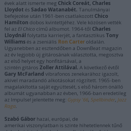
évek alatt ismerte meg
Chick Coreát, Charles
Lloydot
és
Sadao Watanabét.
Tanulmányai
befejezése után 1961-ben csatlakozott
Chico
Hamilton
dobos kvintettjéhez. Vele közösen vették
fel az
El Chico
című albumot. 1964-től
Charles
Lloydnál
folytatta karrierjét, a fantasztikus
Tony
Williams
és a zseniális
Ron Carter
oldalán.
Ugyanebben az esztendőben a DownBeat magazin
az év legjobb új gitárosának választotta, megosztva
az első helyet egy honfitársával, a
szintén gitáros
Zoller Attilával.
A következő évtől
Gary McFarland
vibrafonos zenekarához igazolt,
akivel maradandó alkotásokat rögzített. 1965-ben
magalakította saját együttesét, s első három önálló
albumát ugyanabban az évben, 1966-ban eredetileg
az Impulse! jelentette meg:
Gypsy '66
,
Spellbinder
,
Jazz
Raga
.
Szabó Gábor
hazai, európai, de
amerikai viszonylatban is szinte hihetetlennek tűnő