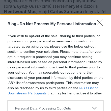
dolgokat ért el rövidnek mondható pályafutása
során.
Gypsy Queen
című szerzeményét először a
Fleetwood Mac,
majd
Carlos Santana
dolgozta fel
(
Black Magic Woman
).
A californiai Monterey Jazz
Fesztiválon olyan művészek társaságában lépett fel,
Blog -
Do Not Process My Personal Information
mint
Jimi Hendrix, B. B. King, Dizzy Gillespie
és
Janis Joplin.
Lena Horne
zenekarával,
Harry
If you wish to opt-out of the sale, sharing to third parties, or
Balfontével
kiegészülve koncertet adott a Las
processing of your personal or sensitive information for
Vegas-i Caesars Palace-ban. Közös lemezen
targeted advertising by us, please use the below opt-out
muzsikált
Jack DeJohnette
-tel,
Billy Cobhammel,
section to confirm your selection. Please note that after your
Bob James
-szel és
Paulinho DaCostával
is. 1971-
opt-out request is processed you may continue seeing
ben
Bobby Womackkel
közösen komponálták a
interest-based ads based on personal information utilized by
Breezin'
című slágert, amely később
George Benson
-
us or personal information disclosed to third parties prior to
által vált ismertté és hatalmas sikerré. Az
your opt-out. You may separately opt-out of the further
eredeti változat
Szabó
Hollywoodban készített
High
disclosure of your personal information by third parties on the
Contrast
című lemezén hallható, melynek producere
IAB’s list of downstream participants. This information may
a világhírű
Tommy LiPuma
volt.
also be disclosed by us to third parties on the
IAB’s List of
Downstream Participants
that may further disclose it to other
third parties.
Please note that this website/app uses one or more Google
Personal Data Processing Opt Outs