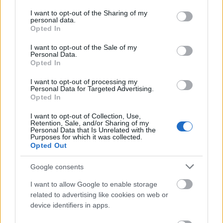
services and may gather and store information including but
not limited to your visit or usage behaviour. You may click to
I want to opt-out of the Sharing of my
personal data.
grant or deny consent to Google and its third-party tags to
Opted In
use your data for below specified purposes in below Google
consent section.
I want to opt-out of the Sale of my
Personal Data.
Opted In
I want to opt-out of processing my
Personal Data for Targeted Advertising.
Opted In
I want to opt-out of Collection, Use,
Retention, Sale, and/or Sharing of my
A kritkusok szerint az egyik legjobb albuma az 1968-
Personal Data that Is Unrelated with the
Purposes for which it was collected.
as
Dreams
,
amelyen szintén varázslatos
Opted Out
tehetséggel elegyítette a különböző zenei stílusokat.
A magyar motívumokat összehozta a cigányzenével,
Google consents
s latin ritmusokkal egészítette ki mindezt, majd
később a funkkal kacérkodott. Az album egy
I want to allow Google to enable storage
related to advertising like cookies on web or
Kodály
-kompozíciót is tartalmaz.
Szabó
a korát
device identifiers in apps.
jóval meghaladva egyfajta ethno-jazz stílust
alkotott, ha úgy tetszik, a world music elődjét.