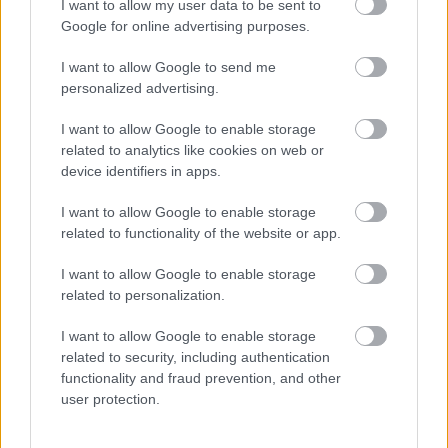
I want to allow my user data to be sent to
Elektromos és akusztikus gitáron is játszott, szinte
Google for online advertising purposes.
azonnal felismerhető sounddal és fájdalmas
líraisággal. 1974-ben a gitáros Magyarországra
I want to allow Google to send me
látogatott, s egyik fellépéséről TV-felvétel készült,
personalized advertising.
amelyen együtt játszott
Kovács Katival, Pege
Aladárral, Másik Jánossal, Kőszegi Imrével
és
I want to allow Google to enable storage
Dely Istvánnal.
Későbbi szólóalbumai már saját
related to analytics like cookies on web or
kiadójának égisze, a Skye alatt jelentek meg. 1978-
device identifiers in apps.
ban tért ismét haza, amikor
Babos Gyula, Másik
János, Lerch István, Dandó Péter, Sípos Endre
és
I want to allow Google to enable storage
Kőszegi Imre
oldalán, magyar kollégáival és
related to functionality of the website or app.
barátaival adott elő felejthetetlen örömzenét.
I want to allow Google to enable storage
related to personalization.
1979-re egészségi állapota megromlott, alkohol- és
kábítószer-függősége egyre nagyobb mértéket
I want to allow Google to enable storage
öltött. Amerikai kórházi kezelése sikertelen volt,
related to security, including authentication
összeütközésbe került, majd persekedett a
functionality and fraud prevention, and other
szcientológusokkal,
Chick Coreával
folytatott
user protection.
lemezfelvételei félbeszakadtak. A
Femme Fatale
végül
a Hungaroton gondozásában jelent meg 1981-ben.