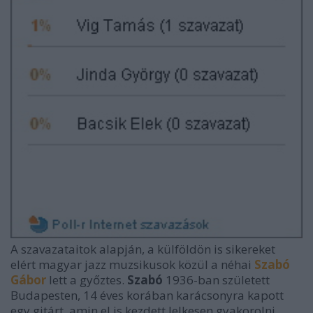
A szavazataitok alapján, a külföldön is sikereket
elért magyar jazz muzsikusok közül a néhai
Szabó
Gábor
lett a győztes.
Szabó
1936-ban született
Budapesten, 14 éves korában karácsonyra kapott
egy gitárt, amin el is kezdett lelkesen gyakorolni.