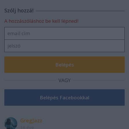
Szólj hozzá!
A hozzászóláshoz be kell lépned!
VAGY
GregJazz
16 éve