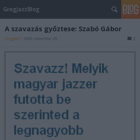
GregJazzBlog
A szavazás győztese: Szabó Gábor
GregJazz
•
2009. november 29.
2