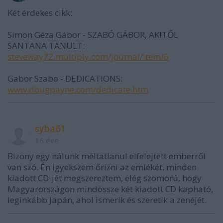
Két érdekes cikk:
Simon Géza Gábor - SZABÓ GÁBOR, AKITŐL
SANTANA TANULT:
steveway72.multiply.com/journal/item/6
Gabor Szabo - DEDICATIONS:
www.dougpayne.com/dedicate.htm
syba61
16 éve
Bizony egy nálunk méltatlanul elfelejtett emberről
van szó. Én igyekszem őrizni az emlékét, minden
kiadott CD-jét megszereztem, elég szomorú, hogy
Magyarországon mindössze két kiadott CD kapható,
leginkább Japán, ahol ismerik és szeretik a zenéjét.