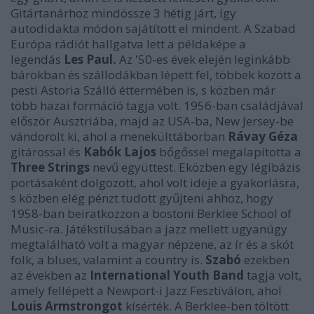
Gitártanárhoz mindössze 3 hétig járt, így
autodidakta módon sajátított el mindent. A Szabad
Európa rádiót hallgatva lett a példaképe a
legendás
Les Paul.
Az '50-es évek elején leginkább
bárokban és szállodákban lépett fel, többek között a
pesti Astoria Szálló éttermében is, s közben már
több hazai formáció tagja volt. 1956-ban családjával
először Ausztriába, majd az USA-ba, New Jersey-be
vándorolt ki, ahol a menekülttáborban
Rávay Géza
gitárossal és
Kabók Lajos
bőgőssel megalapította a
Three Strings
nevű együttest. Eközben egy légibázis
portásaként dolgozott, ahol volt ideje a gyakorlásra,
s közben elég pénzt tudott gyűjteni ahhoz, hogy
1958-ban beiratkozzon a bostoni Berklee School of
Music-ra. Játékstílusában a jazz mellett ugyanúgy
megtalálható volt a magyar népzene, az ír és a skót
folk, a blues, valamint a country is.
Szabó
ezekben
az években az
International Youth Band
tagja volt,
amely fellépett a Newport-i Jazz Fesztiválon, ahol
Louis Armstrongot
kísérték. A Berklee-ben töltött