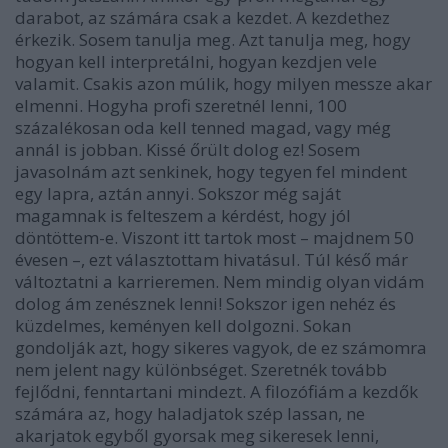
darabot, az számára csak a kezdet. A kezdethez
érkezik. Sosem tanulja meg. Azt tanulja meg, hogy
hogyan kell interpretálni, hogyan kezdjen vele
valamit. Csakis azon múlik, hogy milyen messze akar
elmenni. Hogyha profi szeretnél lenni, 100
százalékosan oda kell tenned magad, vagy még
annál is jobban. Kissé őrült dolog ez! Sosem
javasolnám azt senkinek, hogy tegyen fel mindent
egy lapra, aztán annyi. Sokszor még saját
magamnak is felteszem a kérdést, hogy jól
döntöttem-e. Viszont itt tartok most – majdnem 50
évesen –, ezt választottam hivatásul. Túl késő már
változtatni a karrieremen. Nem mindig olyan vidám
dolog ám zenésznek lenni! Sokszor igen nehéz és
küzdelmes, keményen kell dolgozni. Sokan
gondolják azt, hogy sikeres vagyok, de ez számomra
nem jelent nagy különbséget. Szeretnék tovább
fejlődni, fenntartani mindezt. A filozófiám a kezdők
számára az, hogy haladjatok szép lassan, ne
akarjatok egyből gyorsak meg sikeresek lenni,