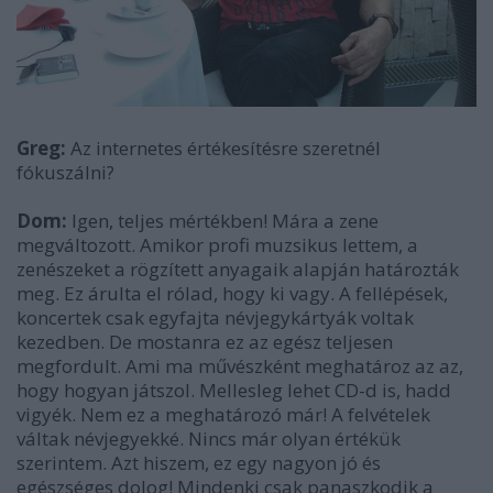
Greg:
Az internetes értékesítésre szeretnél
fókuszálni?
Dom:
Igen, teljes mértékben! Mára a zene
megváltozott. Amikor profi muzsikus lettem, a
zenészeket a rögzített anyagaik alapján határozták
meg. Ez árulta el rólad, hogy ki vagy. A fellépések,
koncertek csak egyfajta névjegykártyák voltak
kezedben. De mostanra ez az egész teljesen
megfordult. Ami ma művészként meghatároz az az,
hogy hogyan játszol. Mellesleg lehet CD-d is, hadd
vigyék. Nem ez a meghatározó már! A felvételek
váltak névjegyekké. Nincs már olyan értékük
szerintem. Azt hiszem, ez egy nagyon jó és
egészséges dolog! Mindenki csak panaszkodik a