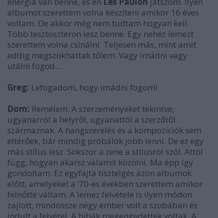
energia van benne, és én
Les Paulon
játszom. Ilyen
albumot szerettem volna készíteni amikor 16 éves
voltam. De akkor még nem tudtam hogyan kell.
Több tesztoszteron lesz benne. Egy nehéz lemezt
szerettem volna csinálni. Teljesen más, mint amit
eddig megszokhattak tőlem. Vagy imádni vagy
utálni fogod...
Greg:
Lefogadom, hogy imádni fogom!
Dom:
Remélem. A szerzeményeket tekintve,
ugyanarról a helyről, ugyanattól a szerzőtől
származnak. A hangszerelés és a kompozíciók sem
eltérőek, bár mindig próbálok jobb lenni. De ez egy
más stílus lesz. Sokszor a zene a stílusról szól. Attól
függ, hogyan akarsz valamit közölni. Ma épp így
gondoltam. Ez egyfajta tisztelgés azon albumok
előtt, amelyeket a ’70-es években szerettem amikor
felnőtté váltam. A lemez felvétele is ilyen módon
zajlott, mindössze négy ember volt a szobában és
indult a felvétel. A hibák megengedettek voltak. A