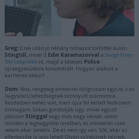
Greg:
Ezek után jó néhány hónapot töltöttél külön
Stingtől,
mivel ő
Edin Karamazovval
a
Songs From
The Labyrinth
-re, majd a kétéves
Police
-
újraegyesülésre koncentrált. Hogyan alakult a
karriered ekkor?
Dom:
Nos, rengeteg emberrel dolgoztam együtt, s ez
nagyszerű lehetőségnek bizonyult számomra.
Kezdetben nehéz volt, mert újra fel kellett fedeznem
önmagam. Sokan gondolják úgy, mivel együtt
játszom
Stinggel
vagy más nagy névvel, akkor
minden a legnagyobb rendben, és mindenki csak
velem akar zenélni. De ez nem így van. Sőt, akár az
ellenkezője is igaz lehet! Olyan színésznek néznek,