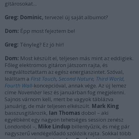
gitárosokat...
Greg:
Dominic,
tervezel új saját albumot?
Dom:
Épp most fejeztem be!
Greg:
Tényleg? Ez jó hír!
Dom:
Most készült el, teljesen más mint az eddigiek.
Főleg elektromos gitáron játszom rajta, és
megváltoztattam az egész energiaszintet. Szóval,
leálltam a
First Touch
,
Second Nature
,
Third World
,
Fourth Wall
-koncepcióval, annak vége. Az új lemez
címe
November
lesz és januárban fog megjelenni.
Sajnos várnom kell, mert be vagyok táblázva
januárig, de már teljesen elkészült.
Mark King
basszusgitározik,
Ian Thomas
dobol – aki
egyébként egy nagyon tehetséges session zenész
Londonból –,
Mike Lindup
billentyűzik, és még pár
nagyszerű vendégelőadó szólózik rajta. Sokkal több