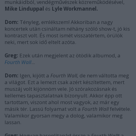
munkáidból, vendégművészek közreműködésével,
Mike Linduppal
és
Lyle Workmannel.
Dom:
Tényleg, emlékszem! Akkoriban a nagy
koncertek után csináltam néhány szóló show-t, jó kis
kontraszt volt. És most ismét visszatértem, örülök
neki, mert sok idő eltelt azóta.
Greg:
Ezek után megjelent az ötödik albumod, a
Fourth Wall
...
Dom:
Igen, kijött a
Fourth Wall,
de nem váltotta meg
a világot. Ezt a lemezt csak azért készítettem, mert
muszáj volt kijönnöm vele. Jó szórakozásnak és
kellemes tapasztalatnak bizonyult. Akkor épp ott
tartottam, viszont ahol most vagyok, az már egy
másik tér. Lassú folyamat volt a
Fourth Wall
felvétele.
Valamikor gyorsan megy a dolog, valamikor meg
lassan.
Greg:
Hogyan hasonlítanád össze a
Fourth Wallt
a