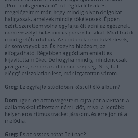
„Pro Tools generáció” túl régóta létezik és
megelégeltem már, hogy mindig olyan dolgokat
hallgassak, amelyek mindig tökéletesek. Éppen
ezért, szerettem volna egyfajta élt adni az egésznek,
némi veszélyt belevinni és persze hibákat. Mert bakik
mindig előfordulnak. Az emberek nem tökéletesek,
én sem vagyok az. És hogyha hibázom, az
elfogadható. Régebben aggódtam emiatt és
kijavítottam őket. De hogyha mindig mindent csak
javítgatsz, nem marad benne szépség. Nos, hát
eléggé csiszolatlan lesz, már izgatottan várom.
Greg:
Ez egyfajta stúdióban készült élő album?
Dom:
Igen, de aztán végeztem rajta pár alakítást. A
dallamokkal töltöttem némi időt, mivel a legtöbb
helyen erős ritmus tracket játszom, és erre jön rá a
melódia.
Greg:
És az összes nótát Te írtad?