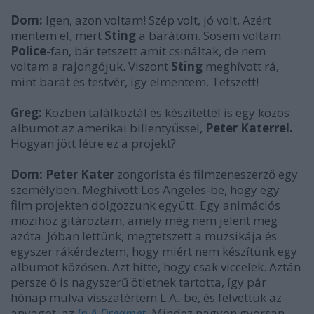
Dom:
Igen, azon voltam! Szép volt, jó volt. Azért
mentem el, mert
Sting
a barátom. Sosem voltam
Police
-fan, bár tetszett amit csináltak, de nem
voltam a rajongójuk. Viszont
Sting
meghívott rá,
mint barát és testvér, így elmentem. Tetszett!
Greg:
Közben találkoztál és készítettél is egy közös
albumot az amerikai billentyűssel,
Peter Katerrel.
Hogyan jött létre ez a projekt?
Dom: Peter Kater
zongorista és filmzeneszerző egy
személyben. Meghívott Los Angeles-be, hogy egy
film projekten dolgozzunk együtt. Egy animációs
mozihoz gitároztam, amely még nem jelent meg
azóta. Jóban lettünk, megtetszett a muzsikája és
egyszer rákérdeztem, hogy miért nem készítünk egy
albumot közösen. Azt hitte, hogy csak viccelek. Aztán
persze ő is nagyszerű ötletnek tartotta, így pár
hónap múlva visszatértem L.A.-be, és felvettük az
anyagot, az
In A Dreamet
. Mindez nagyon gyorsan