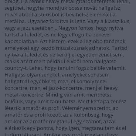
dolog. Ha remek heavy metal gitáros szeretnél lenni,
segíthet, hogyha mondjuk bossa novát hallgatsz,
mivel abból a stílusból is bevihetsz elemeket a
metálba. Ugyanez fordítva is igaz. Vagy a klasszikus,
vagy a jazz esetében... Nagyon fontos, hogy nyitva
tartsd a füledet, és ne légy elfogult a zenével
kapcsolatban. Azt hiszem, ezek a legjobb tanácsok,
amelyeket egy kezdő muzsikusnak adhatok. Tartsd
nyitva a füledet és ne kerülj el egyetlen zenét sem,
csakis azért mert például elvből nem hallgatsz
country-t. Lehet, hogy tanulni fogsz belőle valamit.
Hallgass olyan zenéket, amelyeket sohasem
hallgatnál egyébként, menj el komolyzenei
koncertre, menj el jazz-koncertre, menj el heavy
metal-koncertre. Mindig van amit meríthetsz
belőlük, vagy amit tanulhatsz. Mert kétfajta zenész
létezik: amatőr és profi. Véleményem szerint, az
amatőr és a profi között az a különbség, hogy
amikor az amatőr megtanul egy számot, azzal
elérkezik egy pontra, hogy igen, megtanultam és el
tudom játszani. Amikor egy profi megtanul egy