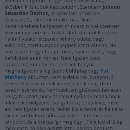
anélkül hallgatom, hogy szubjektívvé válna, s
eközben ki is tudok kapcsolódni. Szeretem
Johann
Sebastian Bachot,
és szeretem az összes
zeneszerzőt, mint mindenki más. Nem
háttérzeneként hallgatom mindezt, mivel szeretem,
amikor egy muzsika tudat alatt átáramlik rajtam.
Talán ilyenkor elcsenek néhány ötletet vagy
akkordot, mert tulajdonképpen azért vannak. Na
nem azért, hogy ellopjuk őket, hanem azért, hogy
befolyásoljanak minket. Nem igazán okoz
számomra különösebb örömet, hogyha
meghallgatom a legújabb
Coldplay
vagy
Pat
Metheny
albumot. Nem érdekelnek. Nagyon jó
zenészek és sok remek lemez jelenik meg, de én
tanulni szeretnék. Nem szoktam gitárosok lemezeit
hallgatni azért, hogy ötleteket gyűjtsek magamnak.
Inkább komolyzenét hallgatok az ötletekhez, mivel
azt nem igazán értem. Nehéz kielemezni, és ha néha
meg is próbálom, hűha, az akkord ide meg oda
vándorol, és a brácsa így meg úgy... Felejtsd el! Elég
mély cucc, ha bele akarsz látni, belebolondulsz.