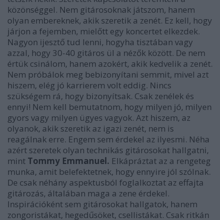
közönséggel. Nem gitárosoknak játszom, hanem
olyan embereknek, akik szeretik a zenét. Ez kell, hogy
járjon a fejemben, mielőtt egy koncertet elkezdek.
Nagyon ijesztő tud lenni, hogyha tisztában vagy
azzal, hogy 30-40 gitáros ül a nézők között. De nem
értük csinálom, hanem azokért, akik kedvelik a zenét.
Nem próbálok meg bebizonyítani semmit, mivel azt
hiszem, elég jó karrierem volt eddig. Nincs
szükségem rá, hogy bizonyítsak. Csak zenélek és
ennyi! Nem kell bemutatnom, hogy milyen jó, milyen
gyors vagy milyen ügyes vagyok. Azt hiszem, az
olyanok, akik szeretik az igazi zenét, nem is
reagálnak erre. Engem sem érdekel az ilyesmi. Néha
azért szeretek olyan technikás gitárosokat hallgatni,
mint
Tommy Emmanuel.
Elkápráztat az a rengeteg
munka, amit belefektetnek, hogy ennyire jól szólnak.
De csak néhány aspektusból foglalkoztat az effajta
gitározás, általában maga a zene érdekel.
Inspirációként sem gitárosokat hallgatok, hanem
zongoristákat, hegedűsöket, csellistákat. Csak ritkán