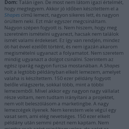
Dom:
Talán igen. De most nem látom igazi értelmét,
hogy megtegyem. Akkor jó időben készítettem el a
Shapes
című lemezt, nagyon sikeres lett, és nagyon
örültem neki. Ezt már egyszer megcsináltam.
Nagyon szépen fogyott is. Nem hiszem, hogy meg
szeretném ismételni ugyanezt, hacsak nem találok
ismét valami érdekeset. Ez így van rendjén, mindez
öt-hat évvel ezelőtt történt, és nem igazán akarom
megismételni ugyanazt a folyamatot. Nem szeretem
mindig ugyanazt a dolgot csinálni. Szerintem az
egész iparág nagyon furcsa mostanában. A
Shapes
volt a legtöbb példányban elkelt lemezem, amelyet
valaha is készítettem. 150 ezer példány fogyott
belőle világszerte, sokkal több, mint a többi
lemezemből. Mivel akkor egy nagyon nagy vállalat
része voltam, nem tudtam irányítani a projektet,
nem volt beleszólásom a marketingbe. A nagy
lemezcégek ilyenek. Nem kerestem vele végül egy
vasat sem, ami elég nevetséges. 150 ezer elkelt
példány után semmi pénzt nem kaptam. Nem
mintha csak azért csináltam volna, de azért ez