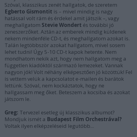
Szóval, klasszikus zenét hallgatok, de szeretem
Egberto Gismontit
is – mivel mindig is nagy
hatással volt rám és érdekel amit játszik –, vagy
meghallgatom
Stevie Wondert
és további jó
zeneszerzőket. Aztán az emberek mindig küldenek
nekem mindenféle CD-t, és meghallgatom azokat is.
Talán legtöbbször azokat hallgatom, mivel sosem
lehet tudni! Úgy 5-10 CD-t kapok hetente. Nem
mondhatom nekik azt, hogy nem hallgatom meg a
független kiadóktól származó lemezeket. Vannak
nagyon jók! Volt néhány elképesztően jó közöttük! Fel
is vettem velük a kapcsolatot e-mailen és barátok
lettünk. Szóval, nem kockáztatok, hogy ne
hallgassam meg őket. Beteszem a kocsiba és azokat
játszom le.
Greg:
Tervezel esetleg új klasszikus albumot?
Mondjuk ismét a
Budapest Film Orchestrával?
Voltak ilyen elképzeléseid legutóbb...