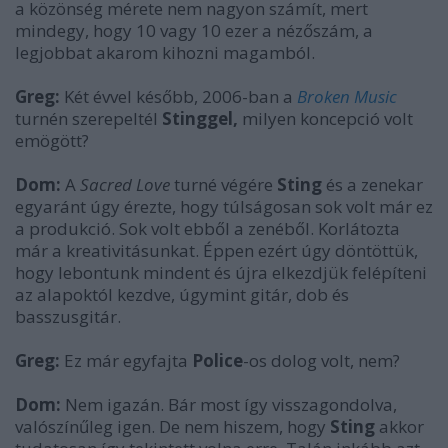
a közönség mérete nem nagyon számít, mert
mindegy, hogy 10 vagy 10 ezer a nézőszám, a
legjobbat akarom kihozni magamból.
Greg:
Két évvel később, 2006-ban a
Broken Music
turnén szerepeltél
Stinggel,
milyen koncepció volt
emögött?
Dom:
A
Sacred Love
turné végére
Sting
és a zenekar
egyaránt úgy érezte, hogy túlságosan sok volt már ez
a produkció. Sok volt ebből a zenéből. Korlátozta
már a kreativitásunkat. Éppen ezért úgy döntöttük,
hogy lebontunk mindent és újra elkezdjük felépíteni
az alapoktól kezdve, úgymint gitár, dob és
basszusgitár.
Greg:
Ez már egyfajta
Police
-os dolog volt, nem?
Dom:
Nem igazán. Bár most így visszagondolva,
valószínűleg igen. De nem hiszem, hogy
Sting
akkor