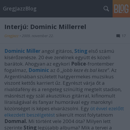
GregJazzBlog
Interjú: Dominic Millerrel
GregJazz
•
2009. november 22.
17
Dominic Miller
angol gitáros,
Sting
első számú
kísérőzenésze. 20 éve zenélnek együtt és közeli
barátok. Ahogyan az egykori
Police
-frontember
fogalmaz,
Dominic
az ő
„jobb keze és bal keze”
. Az
Argentínában született hatgyermekes muzsikus
viszont kettős karriert űz. Egyrészt várja őt a
rivaldafény és a rengeteg színültig megtelt stadion,
másrészt egy szál akusztikus gitárral, kifinomult
líraiságával és fanyar humorával egy maroknyi
közönséget is képes elvarázsolni. Egy
öt évvel ezelőtt
elkezdett beszélgetést
sikerült most folytatnom
Dommal.
Mi történt vele 2004 óta? Milyen lett
szerinte
Sting
legújabb albuma? Mik a tervei a