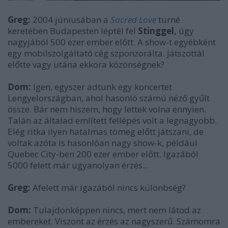
Greg:
2004 júniusában a
Sacred Love
turné
keretében Budapesten léptél fel
Stinggel,
úgy
nagyjából 500 ezer ember előtt. A show-t egyébként
egy mobilszolgáltató cég szponzorálta. Játszottál
előtte vagy utána ekkora közönségnek?
Dom:
Igen, egyszer adtunk egy koncertet
Lengyelországban, ahol hasonló számú néző gyűlt
össze. Bár nem hiszem, hogy lettek volna ennyien.
Talán az általad említett fellépés volt a legnagyobb.
Elég ritka ilyen hatalmas tömeg előtt játszani, de
voltak azóta is hasonlóan nagy show-k, például
Quebec City-ben 200 ezer ember előtt. Igazából
5000 felett már ugyanolyan érzés...
Greg:
Afelett már igazából nincs különbség?
Dom:
Tulajdonképpen nincs, mert nem látod az
embereket. Viszont az érzés az nagyszerű. Számomra