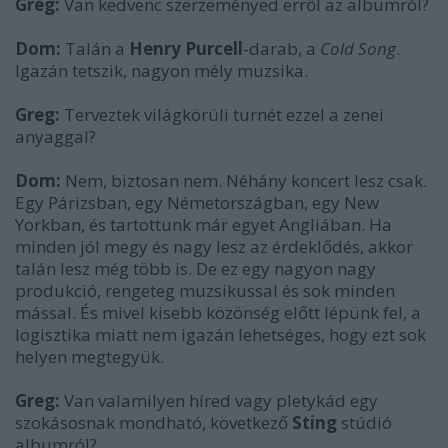
Greg:
Van kedvenc szerzeményed erről az albumról?
Dom:
Talán a
Henry Purcell
-darab, a
Cold Song
.
Igazán tetszik, nagyon mély muzsika.
Greg:
Terveztek világkörüli turnét ezzel a zenei
anyaggal?
Dom:
Nem, biztosan nem. Néhány koncert lesz csak.
Egy Párizsban, egy Németországban, egy New
Yorkban, és tartottunk már egyet Angliában. Ha
minden jól megy és nagy lesz az érdeklődés, akkor
talán lesz még több is. De ez egy nagyon nagy
produkció, rengeteg muzsikussal és sok minden
mással. És mivel kisebb közönség előtt lépünk fel, a
logisztika miatt nem igazán lehetséges, hogy ezt sok
helyen megtegyük.
Greg:
Van valamilyen híred vagy pletykád egy
szokásosnak mondható, következő
Sting
stúdió
albumról?