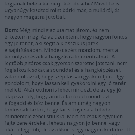
fogjanak bele a karrierjük építésébe? Mivel Te is
ugyanúgy kezdted mint bárki más, a nulláról, és
nagyon magasra jutottál...
Dom:
Még mindig az utamat járom, és nem
érkeztem meg. Az az üzenetem, hogy nagyon fontos
egy jó tanár, aki segít a klasszikus játék
elsajátításában. Mindezt azért mondom, mert a
komolyzenészek a hangzásra koncentrálnak. A
legtöbb gitáros csak gyorsan szeretne játszani, nem
foglalkozik sokat a sounddal és a hangképzéssel,
valamint azzal, hogy szép lassan gyakoroljon. Úgy
gondolom, hogy lassan kell gyakorolni egy jó tanár
mellett. Akár otthon is lehet mindezt, de az egy jó
alapszabály, hogy amit a tanárod mond, azt
elfogadd és bízz benne. És amit még nagyon
fontosnak tartok, hogy tartsd nyitva a füledet
mindenféle zenei stílusra. Mert ha csakis egyetlen
fajta zene érdekel, lehetsz nagyon jó benne, vagy
akár a legjobb, de az akkor is egy nagyon korlátozott