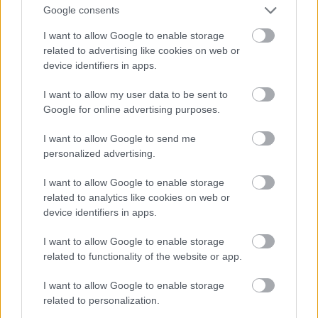
igazából láttuk és hallottuk egymást.
Kevin
is egy
Google consents
elképesztő gitáros. Nagyon más dolgot művelnek
I want to allow Google to enable storage
mint én, még életemben nem hallottam ilyen
related to advertising like cookies on web or
muzsikát! Jó dolog új emberekkel találkozni, új
device identifiers in apps.
élményeket szerezni, így nagyon boldog vagyok,
hogy ennek a részese lehetek.
I want to allow my user data to be sent to
Google for online advertising purposes.
Greg:
Az alapvető koncepciója ennek a magyar mini-
turnénak az akusztikus gitárzene, ugye?
I want to allow Google to send me
personalized advertising.
Dom:
Igen, az alapvető ötlet –
Sándorral
beszélgettem erről – inkább a zenéről szól, mintsem
I want to allow Google to enable storage
a gitárról. Nagyon sok jól képzett gitáros van
related to analytics like cookies on web or
manapság, de azt hiszem ő most nem ezt szeretné
device identifiers in apps.
kihangsúlyozni. Sajnos mára az akusztikus gitározás
egyfajta sporttá vált. De
I want to allow Google to enable storage
Sándor
nem ilyen. Ő egy
related to functionality of the website or app.
nagyon mély, igazi muzsikus, és szerencsére engem
is olyannak talált, aki mindehhez hozzátehet.
I want to allow Google to enable storage
Nagyon megtisztelő, hogy egy ilyen ember gondolt
related to personalization.
rám. Hosszú beszélgetéseink voltak a muzsikáról. A