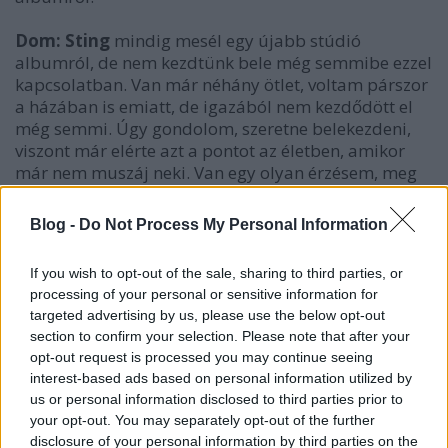
Dom:
Sting
mindig mesél egy újabb stúdió
albumról, de nem kezdtünk bele még semmibe ezzel
kapcsolatban. Van már néhány ötlet, voltam párszor
a házában is emiatt, de igazából nem kezdődött el
még semmi. Úgy gondolom, szeretne belekezdeni,
viszont már elérte azt a pontot az életben, amikor
már nem muszáj neki. Van egy olyan érzésem, meg
fogja csinálni. Nem is az a kérdés, hogy lesz-e,
hanem inkább az, hogy mikor.
Blog -
Do Not Process My Personal Information
If you wish to opt-out of the sale, sharing to third parties, or
processing of your personal or sensitive information for
targeted advertising by us, please use the below opt-out
section to confirm your selection. Please note that after your
opt-out request is processed you may continue seeing
interest-based ads based on personal information utilized by
us or personal information disclosed to third parties prior to
your opt-out. You may separately opt-out of the further
disclosure of your personal information by third parties on the