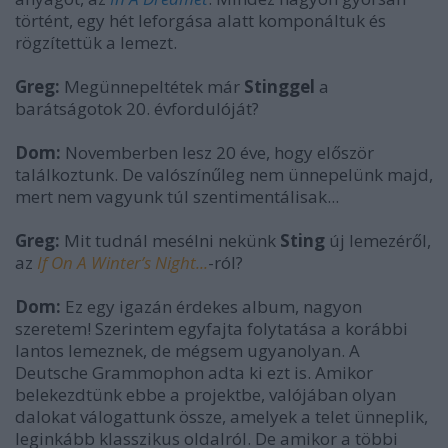
történt, egy hét leforgása alatt komponáltuk és
rögzítettük a lemezt.
Greg:
Megünnepeltétek már
Stinggel
a
barátságotok 20. évfordulóját?
Dom:
Novemberben lesz 20 éve, hogy először
találkoztunk. De valószínűleg nem ünnepelünk majd,
mert nem vagyunk túl szentimentálisak...
Greg:
Mit tudnál mesélni nekünk
Sting
új lemezéről,
az
If On A Winter’s Night...
-ról?
Dom:
Ez egy igazán érdekes album, nagyon
szeretem! Szerintem egyfajta folytatása a korábbi
lantos lemeznek, de mégsem ugyanolyan. A
Deutsche Grammophon adta ki ezt is. Amikor
belekezdtünk ebbe a projektbe, valójában olyan
dalokat válogattunk össze, amelyek a telet ünneplik,
leginkább klasszikus oldalról. De amikor a többi