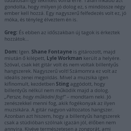
tudatosan így tekintett volna erre. Talán inkább azt
gondolta, hogy milyen jó dolog ez, s mindössze négy
ember kell hozzá. Egy nagyszerű felfedezés volt ez, jó
móka, és tényleg élveztem én is.
Greg:
És ebben az időszakban új tagok is érkeztek
hozzátok...
Dom:
Igen.
Shane Fontayne
is gitározott, majd
miután ő kilépett,
Lyle Workman
került a helyére.
Szóval, csak két gitár volt és nem voltak billentyűs
hangszerek. Nagyszerű volt! Számomra ez volt az
ideális zenei megoldás. Mivel a muzsika igen
kifinomult, kezdetben
Sting
aggódott, hogy
billentyűs nélkül nem működik majd a dolog.
„Persze, hogy működni fog!”
– mondtam neki. Jó
zenészekkel menni fog, akik fogékonyak az ilyen
muzsikára. A gitár nagyon változatos hangszer.
Azonban azt hiszem, hogy a billentyűs hangszerek
csak a stúdióban szólnak igazán jól, élőben nem
annyira. Kivéve természetesen a zongorát, ami