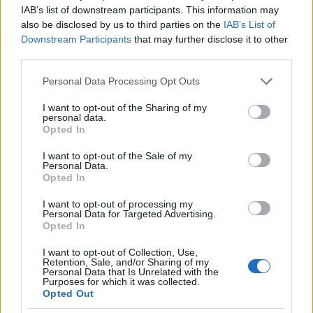
IAB’s list of downstream participants. This information may
also be disclosed by us to third parties on the
IAB’s List of
Downstream Participants
that may further disclose it to other
third parties.
Please note that this website/app uses one or more Google
Personal Data Processing Opt Outs
services and may gather and store information including but
Greg:
Kanyarodjunk vissza a jelenbe. Hogyan
not limited to your visit or usage behaviour. You may click to
I want to opt-out of the Sharing of my
personal data.
találkoztál
Szabó Sándorral
és
Kevin Kastninggel
?
grant or deny consent to Google and its third-party tags to
Opted In
use your data for below specified purposes in below Google
Dom: Sándorral
egy gitárfesztiválon futottunk
consent section.
I want to opt-out of the Sale of my
Personal Data.
össze először Horvátországban két évvel ezelőtt.
Opted In
Hallott engem ott játszani, és meghívott most ide.
Emlékszem, küldött egy e-mailt egy magyar gitáros,
I want to opt-out of processing my
akit névről már ismertem. Szóval, jött egy e-mail a
Personal Data for Targeted Advertising.
Opted In
menedzseremnek, hogy szeretne ha eljönnék, és
természetesen igen mondtam erre a lehetőségre.
I want to opt-out of Collection, Use,
Szeretek különböző országokban játszani, nemcsak
Retention, Sale, and/or Sharing of my
Personal Data that Is Unrelated with the
Amerikában, Németországban és Angliában. Mindig
Purposes for which it was collected.
érdekes kihívás elutazni valahová máshová is.
Opted Out
Tegnap volt az első közös fellépésünk, ahol úgy