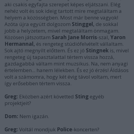
aki csakis egyfajta szerepet képes eljátszani. Elég
nehéz volt és sok ideig tartott mire megtaláltam a
helyem a közösségben. Most már benne vagyok!
Azóta újra együtt dolgozom
Stinggel,
de sokkal
jobb a helyzetem, mivel megtaláltam önmagam.
Közösen játszottam
Sarah Jane Morris
-szal,
Yaron
Hermannal,
és rengeteg stúdiófelvételt vállaltam.
Sok ajtó megnyílt előttem. És ez jó
Stingnek
is, mivel
rengeteg új tapasztalattal tértem vissza hozzá,
gazdagabbá váltam mint muzsikus. Na, nem anyagi
értelemben... hanem lélekben. És ez jó érzés! Áldásos
volt a számomra, hogy két évig távol voltam, mert
így erősebben tértem vissza.
Greg:
Eközben azért követted
Sting
egyéb
projektjeit?
Dom:
Nem igazán.
Greg:
Voltál mondjuk
Police
-koncerten?