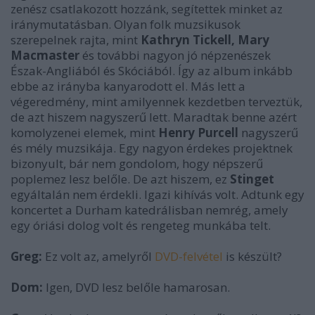
zenész csatlakozott hozzánk, segítettek minket az
iránymutatásban. Olyan folk muzsikusok
szerepelnek rajta, mint
Kathryn Tickell, Mary
Macmaster
és további nagyon jó népzenészek
Észak-Angliából és Skóciából. Így az album inkább
ebbe az irányba kanyarodott el. Más lett a
végeredmény, mint amilyennek kezdetben terveztük,
de azt hiszem nagyszerű lett. Maradtak benne azért
komolyzenei elemek, mint
Henry Purcell
nagyszerű
és mély muzsikája. Egy nagyon érdekes projektnek
bizonyult, bár nem gondolom, hogy népszerű
poplemez lesz belőle. De azt hiszem, ez
Stinget
egyáltalán nem érdekli. Igazi kihívás volt. Adtunk egy
koncertet a Durham katedrálisban nemrég, amely
egy óriási dolog volt és rengeteg munkába telt.
Greg:
Ez volt az, amelyről
DVD-felvétel
is készült?
Dom:
Igen, DVD lesz belőle hamarosan.