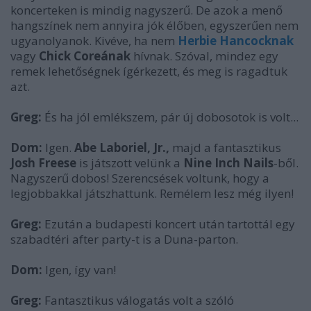
koncerteken is mindig nagyszerű. De azok a menő
hangszínek nem annyira jók élőben, egyszerűen nem
ugyanolyanok. Kivéve, ha nem
Herbie Hancocknak
vagy
Chick Coreának
hívnak. Szóval, mindez egy
remek lehetőségnek ígérkezett, és meg is ragadtuk
azt.
Greg:
És ha jól emlékszem, pár új dobosotok is volt...
Dom:
Igen.
Abe Laboriel, Jr.,
majd a fantasztikus
Josh Freese
is játszott velünk a
Nine Inch Nails
-ből.
Nagyszerű dobos! Szerencsések voltunk, hogy a
legjobbakkal játszhattunk. Remélem lesz még ilyen!
Greg:
Ezután a budapesti koncert után tartottál egy
szabadtéri after party-t is a Duna-parton.
Dom:
Igen, így van!
Greg:
Fantasztikus válogatás volt a szóló