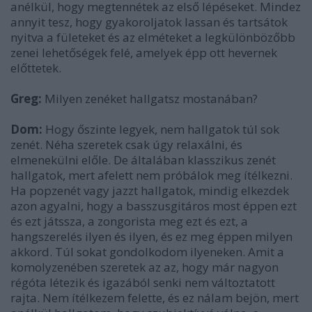
anélkül, hogy megtennétek az első lépéseket. Mindez
annyit tesz, hogy gyakoroljatok lassan és tartsátok
nyitva a fületeket és az elméteket a legkülönbözőbb
zenei lehetőségek felé, amelyek épp ott hevernek
előttetek.
Greg:
Milyen zenéket hallgatsz mostanában?
Dom:
Hogy őszinte legyek, nem hallgatok túl sok
zenét. Néha szeretek csak úgy relaxálni, és
elmenekülni előle. De általában klasszikus zenét
hallgatok, mert afelett nem próbálok meg ítélkezni.
Ha popzenét vagy jazzt hallgatok, mindig elkezdek
azon agyalni, hogy a basszusgitáros most éppen ezt
és ezt játssza, a zongorista meg ezt és ezt, a
hangszerelés ilyen és ilyen, és ez meg éppen milyen
akkord. Túl sokat gondolkodom ilyeneken. Amit a
komolyzenében szeretek az az, hogy már nagyon
régóta létezik és igazából senki nem változtatott
rajta. Nem ítélkezem felette, és ez nálam bejön, mert