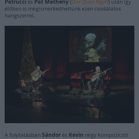
Petrucci
és
Pat Metheny
(
One Quiet Night
) után így
élőben is megismerkedhettünk ezen csodálatos
hangszerrel.
A folytatásban
Sándor
és
Kevin
négy kompozíciót