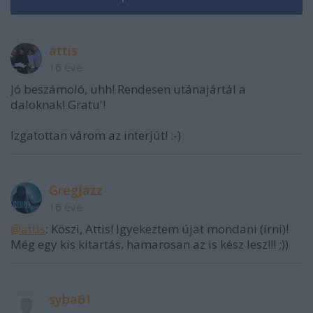
attis
16 éve
Jó beszámoló, uhh! Rendesen utánajártál a
daloknak! Gratu'!
Izgatottan várom az interjút! :-)
GregJazz
16 éve
@attis
: Köszi, Attis! Igyekeztem újat mondani (írni)!
Még egy kis kitartás, hamarosan az is kész lesz!!! ;))
syba61