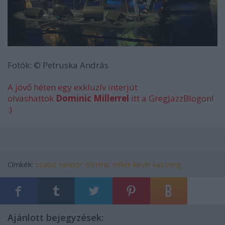
Fotók: © Petruska András
A jövő héten egy exkluzív interjút
olvashattok
Dominic Millerrel
itt a GregJazzBlogon!
:)
Címkék:
szabó sándor
dominic miller
kevin kastning
Ajánlott bejegyzések: