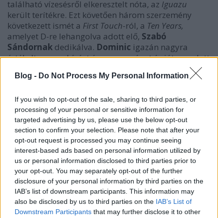
található vízesésről elkeresztelt nóta, az
Iguazu
került terítékre. Ezt követően három szerzemény
következett ismét a
First Touch
-ról, a
Ten Years,
amelyet D-re lehangolva adott elő,
Szabó
Sándornak
dedikálva.
Dominic
igazán nagyra
értékelte a meghívást és csupa szépet és jót mondott
Sándorról,
Budapestről és Magyarországról.
„Ha
Blog -
Do Not Process My Personal Information
megvásároltok egy CD-met segítetek nekem abban,
hogy készítsek egy újabbat. Meg közeledik a feleségem
születésnapja. És egy új autó is jól jönne már...”
A
Pino
If you wish to opt-out of the sale, sharing to third parties, or
Palladinoval
processing of your personal or sensitive information for
közösen írt érzéki
February Sun
és a
targeted advertising by us, please use the below opt-out
kemény
Rush Hour
zárta a szóló show-t, amelynek
section to confirm your selection. Please note that after your
végére
Szabó
is berohant a színpadra, s csatlakozott
opt-out request is processed you may continue seeing
az előadáshoz. Érdekes módon, hiányzott a
Dominic
interest-based ads based on personal information utilized by
Miller
és
Sting
által jegyzett
Shape Of My Heart
a
us or personal information disclosed to third parties prior to
repertoárból. A ráadásban a három gitárművész
your opt-out. You may separately opt-out of the further
közösen adott elő egy művet, amelynek címe
Dom
disclosure of your personal information by third parties on the
szerint igen találó volt,
Blind Flying
(Vakrepülés),
IAB’s list of downstream participants. This information may
hiszen
Sting
zenészének itt abszolút improvizálnia
also be disclosed by us to third parties on the
IAB’s List of
kellett.
Miller
pár mondatban még magasztalta
Downstream Participants
that may further disclose it to other