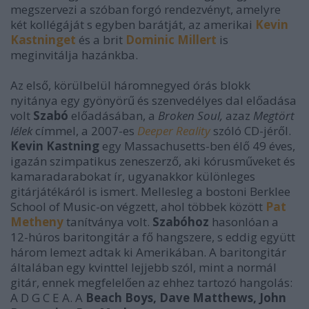
megszervezi a szóban forgó rendezvényt, amelyre
két kollégáját s egyben barátját, az amerikai
Kevin
Kastninget
és a brit
Dominic Millert
is
meginvitálja hazánkba.
Az első, körülbelül háromnegyed órás blokk
nyitánya egy gyönyörű és szenvedélyes dal előadása
volt
Szabó
előadásában, a
Broken Soul,
azaz
Megtört
lélek
címmel, a 2007-es
Deeper Reality
szóló CD-jéről.
Kevin Kastning
egy Massachusetts-ben élő 49 éves,
igazán szimpatikus zeneszerző, aki kórusműveket és
kamaradarabokat ír, ugyanakkor különleges
gitárjátékáról is ismert. Mellesleg a bostoni Berklee
School of Music-on végzett, ahol többek között
Pat
Metheny
tanítványa volt.
Szabóhoz
hasonlóan a
12-húros baritongitár a fő hangszere, s eddig együtt
három lemezt adtak ki Amerikában. A baritongitár
általában egy kvinttel lejjebb szól, mint a normál
gitár, ennek megfelelően az ehhez tartozó hangolás:
A D G C E A. A
Beach Boys,
Dave Matthews, John