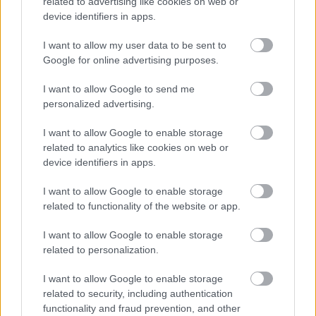
koncertkörutaknak a jövőben is, hogy az igényes és
related to advertising like cookies on web or
meditatív muzsikát kedvelő maroknyi közönség
device identifiers in apps.
ismét új élményekkel és lélekben gazdagabban
I want to allow my user data to be sent to
távozhasson!
Google for online advertising purposes.
A banda:
I want to allow Google to send me
personalized advertising.
Szabó Sándor
- akusztikus gitár
Kevin Kastning
- akusztikus gitár
I want to allow Google to enable storage
Dominic Miller
- akusztikus gitár
related to analytics like cookies on web or
device identifiers in apps.
A repertoár:
I want to allow Google to enable storage
1.
Megtört lélek
related to functionality of the website or app.
2.
Hermitage
3.
Improfugue V
I want to allow Google to enable storage
4.
Invocation
related to personalization.
5.
Improfugue VI
I want to allow Google to enable storage
6.
A varázslók tánca
related to security, including authentication
7.
Medley
functionality and fraud prevention, and other
8.
Chanson I / Do You Want Me