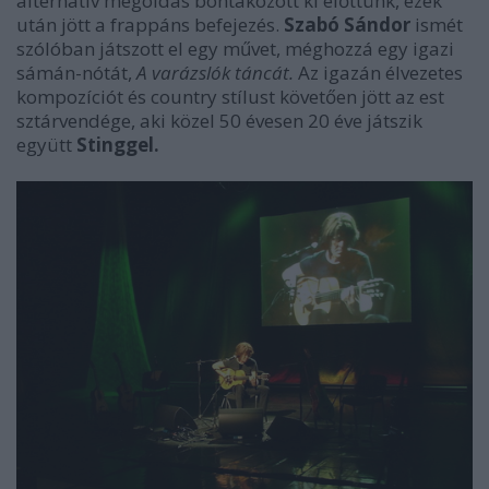
alternatív megoldás bontakozott ki előttünk, ezek
után jött a frappáns befejezés.
Szabó Sándor
ismét
szólóban játszott el egy művet, méghozzá egy igazi
sámán-nótát,
A varázslók táncát.
Az igazán élvezetes
kompozíciót és country stílust követően jött az est
sztárvendége, aki közel 50 évesen 20 éve játszik
együtt
Stinggel.