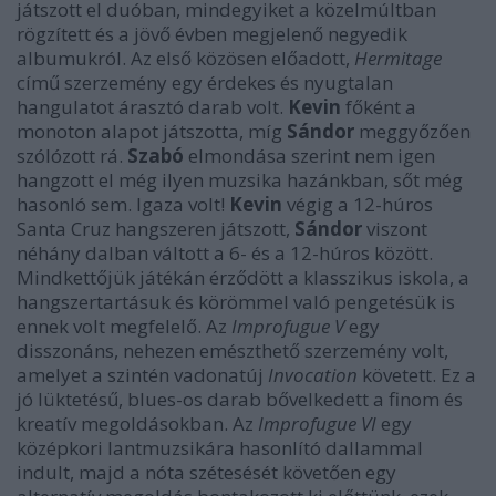
játszott el duóban, mindegyiket a közelmúltban
rögzített és a jövő évben megjelenő negyedik
albumukról. Az első közösen előadott,
Hermitage
című szerzemény egy érdekes és nyugtalan
hangulatot árasztó darab volt.
Kevin
főként a
monoton alapot játszotta, míg
Sándor
meggyőzően
szólózott rá.
Szabó
elmondása szerint nem igen
hangzott el még ilyen muzsika hazánkban, sőt még
hasonló sem. Igaza volt!
Kevin
végig a 12-húros
Santa Cruz hangszeren játszott,
Sándor
viszont
néhány dalban váltott a 6- és a 12-húros között.
Mindkettőjük játékán érződött a klasszikus iskola, a
hangszertartásuk és körömmel való pengetésük is
ennek volt megfelelő. Az
Improfugue V
egy
disszonáns, nehezen emészthető szerzemény volt,
amelyet a szintén vadonatúj
Invocation
követett. Ez a
jó lüktetésű, blues-os darab bővelkedett a finom és
kreatív megoldásokban. Az
Improfugue VI
egy
középkori lantmuzsikára hasonlító dallammal
indult, majd a nóta szétesését követően egy