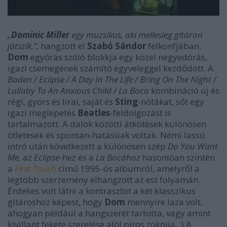
„
Dominic Miller
egy muzsikus, aki mellesleg gitáron
játszik.”,
hangzott el
Szabó Sándor
felkonfjában.
Dom
egyórás szóló blokkja egy közel negyedórás,
igazi csemegének számító egyveleggel kezdődött. A
Baden / Eclipse / A Day In The Life / Bring On The Night /
Lullaby To An Anxious Child / La Boca
kombináció új és
régi, gyors és lírai, saját és
Sting
-nótákat, sőt egy
igazi meglepetés
Beatles
-feldolgozást is
tartalmazott. A dalok közötti átkötések különösen
ötletesek és spontán-hatásúak voltak. Némi lassú
intró után következett a különösen szép
Do You Want
Me,
az
Eclipse
-hez és a
La Bocához
hasonlóan szintén
a
First Touch
című 1995-ös albumról, amelyről a
legtöbb szerzemény elhangzott az est folyamán.
Érdekes volt látni a kontrasztot a két klasszikus
gitároshoz képest, hogy
Dom
mennyire laza volt,
ahogyan például a hangszerét tartotta, vagy amint
kivillant fekete szerelése alól piros zoknija. :) A