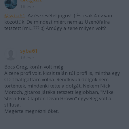
16 éve
@syba61
: Az észrevétel jogos! :) És csak 4 év van
közöttük. De mindezt miért nem az Üzenőfalra
tetszett írni...??? :)) Amúgy a zene milyen volt?
syba61
16 éve
Bocs Greg, korán volt még.
A zene profi volt, kicsit talán túl profi is, mintha egy
CD-t hallgattam volna. Rendkívüli dolgok nem
történtek, mindenki tette a dolgát. Nekem Nick
Moroch, gitáros játéka tetszett legjobban, "Mike
Stern-Eric Clapton-Dean Brown" egyveleg volt a
stílusa.
Megérte megnézni őket.