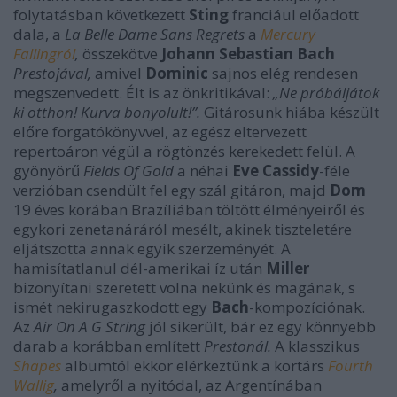
folytatásban következett
Sting
franciául előadott
dala, a
La Belle Dame Sans Regrets
a
Mercury
Fallingról
,
összekötve
Johann Sebastian Bach
Prestojával,
amivel
Dominic
sajnos elég rendesen
megszenvedett. Élt is az önkritikával:
„Ne próbáljátok
ki otthon! Kurva bonyolult!”.
Gitárosunk hiába készült
előre forgatókönyvvel, az egész eltervezett
repertoáron végül a rögtönzés kerekedett felül. A
gyönyörű
Fields Of Gold
a néhai
Eve Cassidy
-féle
verzióban csendült fel egy szál gitáron, majd
Dom
19 éves korában Brazíliában töltött élményeiről és
egykori zenetanáráról mesélt, akinek tiszteletére
eljátszotta annak egyik szerzeményét. A
hamisítatlanul dél-amerikai íz után
Miller
bizonyítani szeretett volna nekünk és magának, s
ismét nekirugaszkodott egy
Bach
-kompozíciónak.
Az
Air On A G String
jól sikerült, bár ez egy könnyebb
darab a korábban említett
Prestonál.
A klasszikus
Shapes
albumtól ekkor elérkeztünk a kortárs
Fourth
Wallig
,
amelyről a nyitódal, az Argentínában