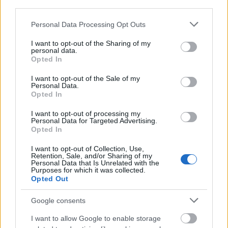
Kastning
fantasztikus harmóniáit és zeneszerzői
third parties.
képességeit is.
Please note that this website/app uses one or more Google
Personal Data Processing Opt Outs
services and may gather and store information including but
not limited to your visit or usage behaviour. You may click to
I want to opt-out of the Sharing of my
personal data.
grant or deny consent to Google and its third-party tags to
Opted In
use your data for below specified purposes in below Google
consent section.
I want to opt-out of the Sale of my
Personal Data.
Opted In
I want to opt-out of processing my
Personal Data for Targeted Advertising.
Opted In
I want to opt-out of Collection, Use,
Retention, Sale, and/or Sharing of my
Personal Data that Is Unrelated with the
Purposes for which it was collected.
Opted Out
Google consents
Reméljük lesz folytatása az ilyen és ehhez hasonló
fantasztikus több állomásos akusztikus
I want to allow Google to enable storage