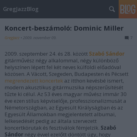
GregJazzBlog
Koncert-beszámoló: Dominic Miller
GregJazz
•
2009. november 09.
7
2009. szeptember 24. és 28. között
Szabó Sándor
gitárművész négy alkalommal, négy különböző
helyszínen lépett fel két neves külföldi előadóval
közösen. A Vácott, Szegeden, Budapesten és Pécsett
megrendezett koncertek
az itthon kevésbé ismert,
modern akusztikus gitármuzsika népszerűsítését
tűzte ki célul. Az 53 éves magyar művész immár 30
éve ezen stílus képviselője, professzionalizmusát a
Németországban, az Egyesült Királyságban és az
Egyesült Államokban megjelentetett albumai,
lelkesedését pedig az általa szervezett
koncertkörutak és fesztiválok fémjelzik.
Szabó
Sándor
négy évvel ezelőtt döntött úgy, hogy