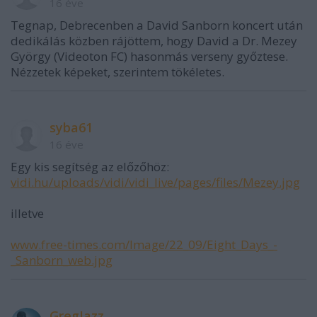
16 éve
Tegnap, Debrecenben a David Sanborn koncert után
dedikálás közben rájöttem, hogy David a Dr. Mezey
György (Videoton FC) hasonmás verseny győztese.
Nézzetek képeket, szerintem tökéletes.
syba61
16 éve
Egy kis segítség az előzőhöz:
vidi.hu/uploads/vidi/vidi_live/pages/files/Mezey.jpg
illetve
www.free-times.com/Image/22_09/Eight_Days_-
_Sanborn_web.jpg
GregJazz