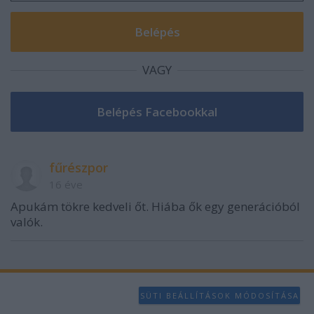
VAGY
fűrészpor
16 éve
Apukám tökre kedveli őt. Hiába ők egy generációból
valók.
SÜTI BEÁLLÍTÁSOK MÓDOSÍTÁSA