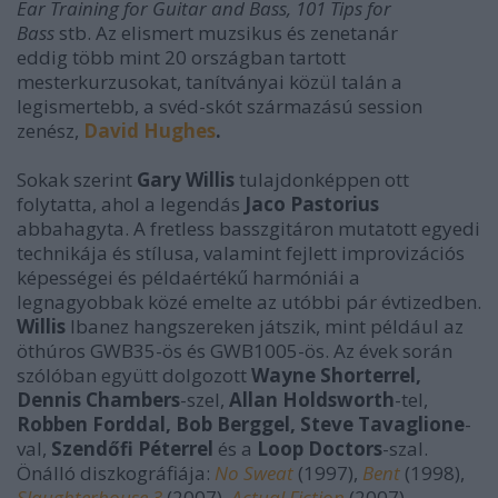
Ear Training for Guitar and Bass, 101 Tips for
Bass
stb. Az elismert muzsikus és zenetanár
eddig több mint 20 országban tartott
mesterkurzusokat, tanítványai közül talán a
legismertebb, a svéd-skót származású session
zenész,
David Hughes
.
Sokak szerint
Gary Willis
tulajdonképpen ott
folytatta, ahol a legendás
Jaco Pastorius
abbahagyta. A fretless basszgitáron mutatott egyedi
technikája és stílusa, valamint fejlett improvizációs
képességei és példaértékű harmóniái a
legnagyobbak közé emelte az utóbbi pár évtizedben.
Willis
Ibanez hangszereken játszik, mint például az
öthúros GWB35-ös és GWB1005-ös. Az évek során
szólóban együtt dolgozott
Wayne Shorterrel,
Dennis Chambers
-szel,
Allan Holdsworth
-tel,
Robben Forddal, Bob Berggel, Steve Tavaglione
-
val,
Szendőfi Péterrel
és a
Loop Doctors
-szal.
Önálló diszkográfiája:
No Sweat
(1997),
Bent
(1998),
Slaughterhouse 3
(2007),
Actual Fiction
(2007),