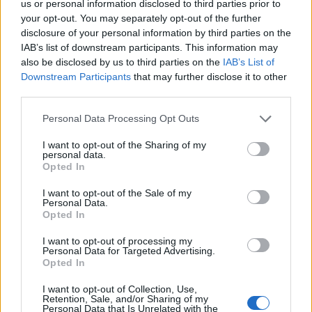
us or personal information disclosed to third parties prior to
maradt:
Gary Willis
- basszusgitár,
Scott
your opt-out. You may separately opt-out of the further
Henderson
- gitár,
Scott Kinsey
- billentyűk,
Kirk
disclosure of your personal information by third parties on the
Covington
- dob. 1984 és 2000 között
IAB’s list of downstream participants. This information may
9 meghatározó albumot jelentettek meg, amely
also be disclosed by us to third parties on the
IAB’s List of
jócskán feszegette a jazz, a blues, a rock és az
Downstream Participants
that may further disclose it to other
elektronikus muzsika határait. Legutolsó anyaguk a
third parties.
Rocket Science
volt, amely után a kvartett szuper
tehetségei az önálló karrier reményében mind külön
Please note that this website/app uses one or more Google
Personal Data Processing Opt Outs
utakon indultak el. Későbbi próbálkozások ellenére
services and may gather and store information including but
sem játszottak azóta újra egy színpadon, de
not limited to your visit or usage behaviour. You may click to
I want to opt-out of the Sharing of my
personal data.
figyelemre méltó formáció a
Vital Tech Tones
grant or deny consent to Google and its third-party tags to
Opted In
(Steve Smith, Scott Henderson
és
Victor
use your data for below specified purposes in below Google
consent section.
Wooten),
a
Slaughterhouse 3 (Gary Willis, Kirk
I want to opt-out of the Sale of my
Personal Data.
Covington
és
Llibert Fortuny),
valamint a 2008.
Opted In
október 28-án az A38-on szereplő
Tribal Tech
3/4-e,
a
Scott Kinsey Band
feat.
Scott Henderson, Kirk
I want to opt-out of processing my
Covington
(
Gary Novak
helyett) és az egykori
Personal Data for Targeted Advertising.
Opted In
Zawinul Syndicate-
tag,
Matthew
Garrison.
Előadásaikban messzemenően megjelenik
I want to opt-out of Collection, Use,
Joe Zawinul
mély tisztelete és stílusának
Retention, Sale, and/or Sharing of my
Personal Data that Is Unrelated with the