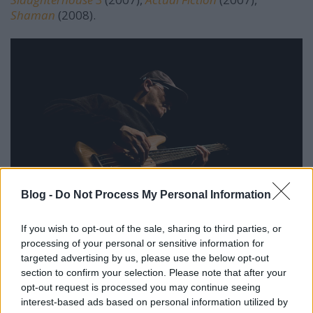
Shaman
(2008).
Blog -
Do Not Process My Personal Information
If you wish to opt-out of the sale, sharing to third parties, or
processing of your personal or sensitive information for
A
Tribal Tech
volt az egyik leginnovatívabb fúziós
targeted advertising by us, please use the below opt-out
együttes a
Weather Report
óta. A
section to confirm your selection. Please note that after your
opt-out request is processed you may continue seeing
progresszív zenekar tizenhat
interest-based ads based on personal information utilized by
éves fennállása során tagjaik névsora változatlan