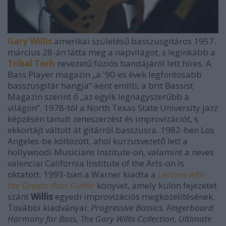
Gary Willis
amerikai születésű basszusgitáros 1957.
március 28-án látta meg a napvilágot, s leginkább a
Tribal Tech
nevezetű fúziós bandájáról lett híres. A
Bass Player magazin „a '90-es évek legfontosabb
basszusgitár hangja”-ként említi, a brit Bassist
Magazin szerint ő „az egyik legnagyszerűbb a
világon”. 1978-tól a North Texas State University jazz
képzésén tanult zeneszerzést és improvizációt, s
ekkortájt váltott át gitárról basszusra. 1982-ben Los
Angeles-be költözött, ahol kurzusvezető lett a
hollywoodi Musicians Institute-on, valamint a neves
valenciai California Institute of the Arts-on is
oktatott. 1993-ban a Warner kiadta a
Lessons with
the Greats: Bass Guitar
könyvet, amely külön fejezetet
szánt
Willis
egyedi improvizációs megközelítésének.
További kiadványai:
Progressive Bassics, Fingerboard
Harmony for Bass, The Gary Willis Collection, Ultimate