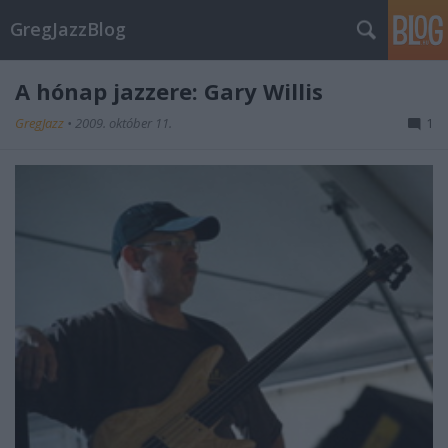
GregJazzBlog
A hónap jazzere: Gary Willis
GregJazz
•
2009. október 11.
1