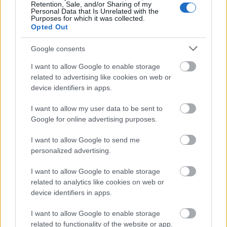
Retention, Sale, and/or Sharing of my
Personal Data that Is Unrelated with the
Purposes for which it was collected.
Opted Out
Google consents
I want to allow Google to enable storage
related to advertising like cookies on web or
device identifiers in apps.
I want to allow my user data to be sent to
Google for online advertising purposes.
I want to allow Google to send me
A banda:
personalized advertising.
Maceo Parker
- altszaxofon, fuvola & ének
I want to allow Google to enable storage
Ron Tooley
- trombita
related to analytics like cookies on web or
Dennis Rollins
- harsona
device identifiers in apps.
Will Boulware
- billentyűk
Bruno Speight
- gitár
I want to allow Google to enable storage
Rodney „Skeet” Curtis
- basszusgitár
related to functionality of the website or app.