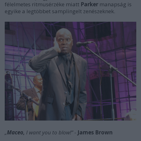
félelmetes ritmusérzéke miatt
Parker
manapság is
egyike a legtöbbet samplingelt zenészeknek.
„
Maceo,
I want you to blow!”
-
James Brown