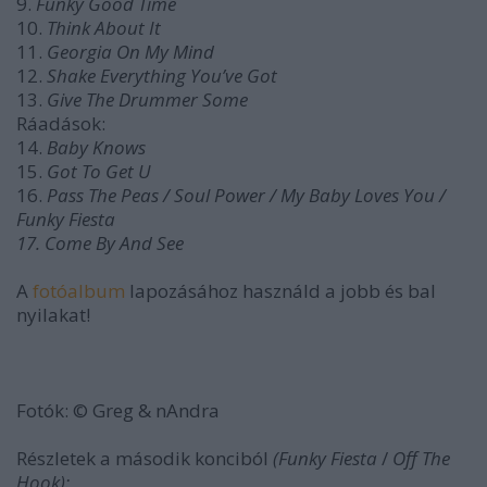
9.
Funky Good Time
10.
Think About It
11.
Georgia On My Mind
12.
Shake Everything You’ve Got
13.
Give The Drummer Some
Ráadások:
14.
Baby Knows
15.
Got To Get U
16.
Pass The Peas / Soul Power / My Baby Loves You /
Funky Fiesta
17.
Come By And See
A
fotóalbum
lapozásához használd a jobb és bal
nyilakat!
Fotók: © Greg & nAndra
Részletek a második konciból
(Funky Fiesta
/
Off The
Hook):