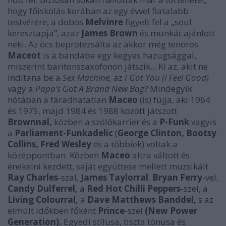
hogy főiskolás korában az egy évvel fiatalabb
testvérére, a dobos
Melvinre
figyelt fel a „soul
keresztapja”, azaz
James Brown
és munkát ajánlott
neki. Az öcs beprotezsálta az akkor még tenoros
Maceot
is a bandába egy kegyes hazugsággal,
miszerint baritonszaxofonon játszik... Ki az, akit ne
indítana be a
Sex Machine,
az
I Got You (I Feel Good)
vagy a
Papa’s Got A Brand New Bag?
Mindegyik
nótában a fáradhatatlan
Maceo
(is) fújja, aki 1964
és 1975, majd 1984 és 1988 között játszott
Brownnal,
közben a szólókarrier és a
P-Funk
vagyis
a
Parliament-Funkadelic
(
George Clinton, Bootsy
Collins, Fred Wesley
és a többiek) voltak a
középpontban. Közben
Maceo
altra váltott és
énekelni kezdett, saját együttese mellett muzsikált
Ray Charles
-szal,
James Taylorral
,
Bryan Ferry
-vel,
Candy Dulferrel,
a
Red Hot Chilli Peppers
-szel, a
Living Colourral,
a
Dave Matthews Banddel,
s az
elmúlt időkben főként
Prince
-szel
(New Power
Generation).
Egyedi stílusa, tiszta tónusa és