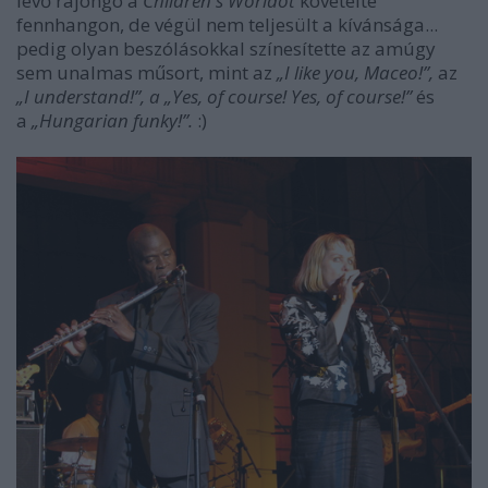
lévő rajongó a
Children's Worldöt
követelte
fennhangon, de végül nem teljesült a kívánsága...
pedig olyan beszólásokkal színesítette az amúgy
sem unalmas műsort, mint az
„I like you, Maceo!”,
az
„I understand!”, a „Yes, of course! Yes, of course!”
és
a
„Hungarian funky!”.
:)