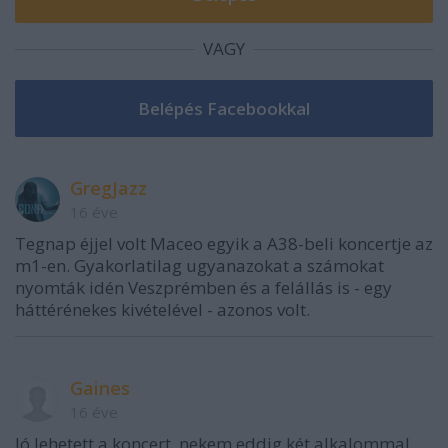
VAGY
GregJazz
16 éve
Tegnap éjjel volt Maceo egyik a A38-beli koncertje az
m1-en. Gyakorlatilag ugyanazokat a számokat
nyomták idén Veszprémben és a felállás is - egy
háttérénekes kivételével - azonos volt.
Gaines
16 éve
Jó lehetett a koncert, nekem eddig két alkalommal