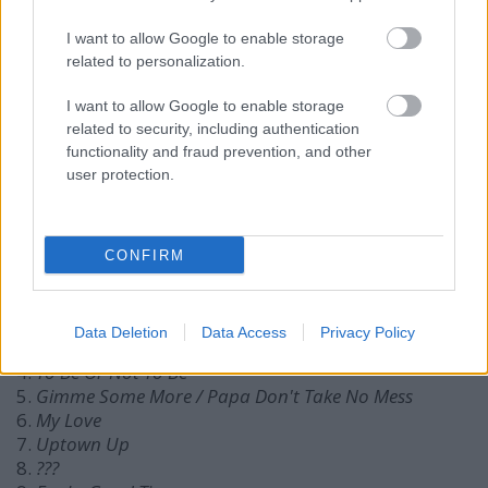
Jamal Thomas
- dob
Martha High
- háttérvokál & ének
I want to allow Google to enable storage
Neta Hall
- háttérvokál
related to personalization.
Natasha Maddison
- szöveg
I want to allow Google to enable storage
Vendégművészek:
related to security, including authentication
functionality and fraud prevention, and other
user protection.
Chance Howard
- ének
Candy Dulfer
- altszaxofon
A repertoár:
CONFIRM
1.
Funky Fiesta
2.
Off The Hook
Data Deletion
Data Access
Privacy Policy
3.
Make It Funky
4.
To Be Or Not To Be
5.
Gimme Some More / Papa Don't Take No Mess
6.
My Love
7.
Uptown Up
8.
???