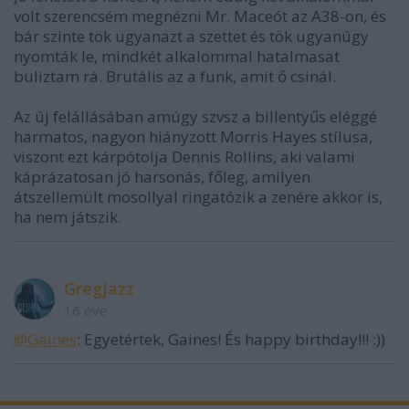
volt szerencsém megnézni Mr. Maceót az A38-on, és
bár szinte tök ugyanazt a szettet és tök ugyanúgy
nyomták le, mindkét alkalommal hatalmasat
buliztam rá. Brutális az a funk, amit ő csinál.
Az új felállásában amúgy szvsz a billentyűs eléggé
harmatos, nagyon hiányzott Morris Hayes stílusa,
viszont ezt kárpótolja Dennis Rollins, aki valami
káprázatosan jó harsonás, főleg, amilyen
átszellemült mosollyal ringatózik a zenére akkor is,
ha nem játszik.
GregJazz
16 éve
@Gaines
: Egyetértek, Gaines! És happy birthday!!! :))