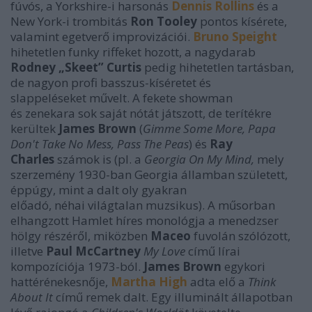
fúvós, a Yorkshire-i harsonás
Dennis Rollins
és a
New York-i trombitás
Ron Tooley
pontos kísérete,
valamint egetverő improvizációi.
Bruno Speight
hihetetlen funky riffeket hozott, a nagydarab
Rodney „Skeet” Curtis
pedig hihetetlen tartásban,
de nagyon profi basszus-kíséretet és
slappeléseket művelt. A fekete showman
és zenekara sok saját nótát játszott, de terítékre
kerültek
James Brown
(
Gimme Some More, Papa
Don't Take No Mess
, Pass The Peas
) és
Ray
Charles
számok is (pl. a
Georgia On My Mind,
mely
szerzemény 1930-ban Georgia államban született,
éppúgy, mint a dalt oly gyakran
előadó, néhai világtalan muzsikus). A műsorban
elhangzott Hamlet híres monológja a menedzser
hölgy részéről, miközben
Maceo
fuvolán szólózott,
illetve
Paul McCartney
My Love
című lírai
kompozíciója 1973-ból.
James Brown
egykori
hattérénekesnője,
Martha High
adta elő a
Think
About It
című remek dalt. Egy illuminált állapotban