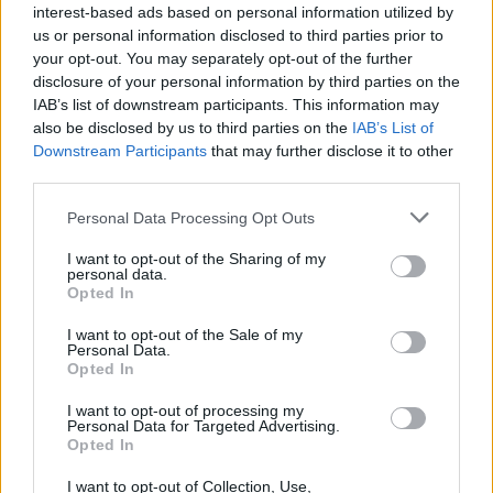
interest-based ads based on personal information utilized by
során ne mondanák ki a stílus nevét ennyiszer és
us or personal information disclosed to third parties prior to
ilyen gyakran:
„funk, funky, funk, funky”
... A balkezes
your opt-out. You may separately opt-out of the further
Jamal Thomas
egy feszes dobszólóval fejezte be
disclosure of your personal information by third parties on the
Gretsch-szerkóján az első felvonást. A kötelező
IAB’s list of downstream participants. This information may
ráadásban négy nóta csendült fel, köztük egy
also be disclosed by us to third parties on the
IAB’s List of
frenetikus medley-vel és egy
Candy Dulferrel
közös
Downstream Participants
that may further disclose it to other
örömzenéléssel, aki ezúttal az egész együttesével
third parties.
jelent meg újra a színpadon. A show végén
Maceo
hálás köszönetet mondott saját és
Candy
Please note that this website/app uses one or more Google
Personal Data Processing Opt Outs
együttesének, a menedzserének, a
services and may gather and store information including but
hangmérnököknek, a helyi szervezőknek és még a
not limited to your visit or usage behaviour. You may click to
I want to opt-out of the Sharing of my
personal data.
buszsofőröknek is... A koncert éjjel háromnegyed
grant or deny consent to Google and its third-party tags to
Opted In
egykor ért véget, ekkor csendesült el teljesen a
use your data for below specified purposes in below Google
consent section.
veszprémi vár és a belváros. Valószínűleg még
I want to opt-out of the Sale of my
Personal Data.
sokáig emlegetni fogjuk ezt a két nagyszerű
Opted In
előadást!
„We love you!”
:)
I want to opt-out of processing my
Personal Data for Targeted Advertising.
Opted In
I want to opt-out of Collection, Use,