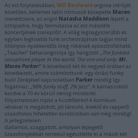
Az est folytatásában,
Will Boulware
orgona intróját
követően, kellemes latin ritmusok közepette
Maceo
menedzsere, az angol
Natasha Maddison
lépett a
színpadra, hogy bemutassa az est második
koncertjének szereplőit. A világ legnagyszerűbb és
egyben legkisebb funk orchestrájának tagjai mind
öltönyös-nyakkendős öreg rókának aposztrofálható.
„Teacher” beharangozója így hangzott:
„The funkiest
saxophone player in the world. The one and only:
Mr.
Maceo Parker
!”
A következő két és negyed órában az
következett, amire számítottunk: egy óriási funky
buli! Zenéjével kapcsolatban
Parker
mindig így
fogalmaz:
„98% funky stuff, 2% jazz”.
A kamaszoktól
kezdve a 70 év körüli néniig mindenki
folyamatosan ropta a küzdőtéren! A komikusi
vénával is megáldott, jól táncoló, éneklő és rappelő
szaxofonos hihetetlen kondícióban van még mindig!
A jellegzetesen
dallamos, szaggatott, amolyan lépegető
szaxofonjátékát remekül egészítette ki a másik két