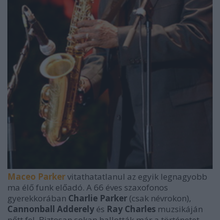
Maceo Parker
vitathatatlanul az egyik legnagyobb
ma élő funk előadó. A 66 éves szaxofonos
gyerekkorában
Charlie Parker
(csak névrokon),
Cannonball Adderely
és
Ray Charles
muzsikáján
nőtt fel. Biztosan sokan hallották már a történetet,