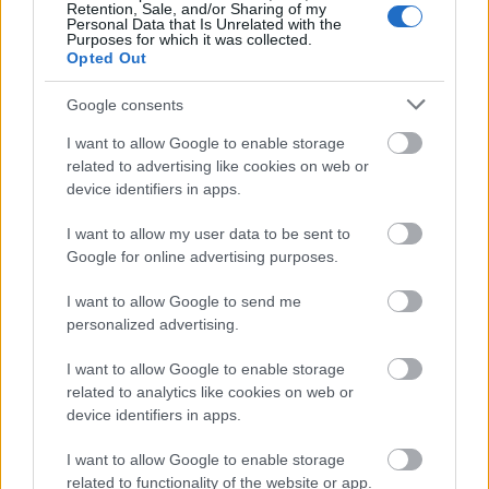
Retention, Sale, and/or Sharing of my
Personal Data that Is Unrelated with the
Purposes for which it was collected.
Opted Out
Google consents
I want to allow Google to enable storage
related to advertising like cookies on web or
device identifiers in apps.
I want to allow my user data to be sent to
Google for online advertising purposes.
I want to allow Google to send me
A banda:
personalized advertising.
Maceo Parker
- altszaxofon, fuvola & ének
I want to allow Google to enable storage
Ron Tooley
- trombita
related to analytics like cookies on web or
Dennis Rollins
- harsona
device identifiers in apps.
Will Boulware
- billentyűk
Bruno Speight
- gitár
I want to allow Google to enable storage
Rodney „Skeet” Curtis
- basszusgitár
related to functionality of the website or app.