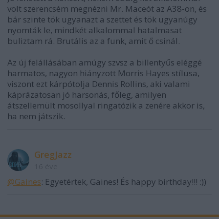
volt szerencsém megnézni Mr. Maceót az A38-on, és
bár szinte tök ugyanazt a szettet és tök ugyanúgy
nyomták le, mindkét alkalommal hatalmasat
buliztam rá. Brutális az a funk, amit ő csinál.
Az új felállásában amúgy szvsz a billentyűs eléggé
harmatos, nagyon hiányzott Morris Hayes stílusa,
viszont ezt kárpótolja Dennis Rollins, aki valami
káprázatosan jó harsonás, főleg, amilyen
átszellemült mosollyal ringatózik a zenére akkor is,
ha nem játszik.
GregJazz
16 éve
@Gaines
: Egyetértek, Gaines! És happy birthday!!! :))