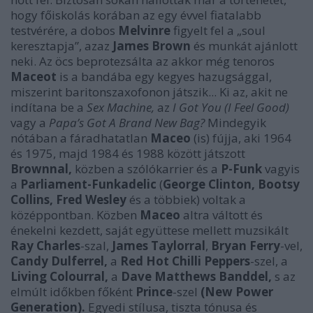
hogy főiskolás korában az egy évvel fiatalabb
testvérére, a dobos
Melvinre
figyelt fel a „soul
keresztapja”, azaz
James Brown
és munkát ajánlott
neki. Az öcs beprotezsálta az akkor még tenoros
Maceot
is a bandába egy kegyes hazugsággal,
miszerint baritonszaxofonon játszik... Ki az, akit ne
indítana be a
Sex Machine,
az
I Got You (I Feel Good)
vagy a
Papa’s Got A Brand New Bag?
Mindegyik
nótában a fáradhatatlan
Maceo
(is) fújja, aki 1964
és 1975, majd 1984 és 1988 között játszott
Brownnal,
közben a szólókarrier és a
P-Funk
vagyis
a
Parliament-Funkadelic
(
George Clinton, Bootsy
Collins, Fred Wesley
és a többiek) voltak a
középpontban. Közben
Maceo
altra váltott és
énekelni kezdett, saját együttese mellett muzsikált
Ray Charles
-szal,
James Taylorral
,
Bryan Ferry
-vel,
Candy Dulferrel,
a
Red Hot Chilli Peppers
-szel, a
Living Colourral,
a
Dave Matthews Banddel,
s az
elmúlt időkben főként
Prince
-szel
(New Power
Generation).
Egyedi stílusa, tiszta tónusa és