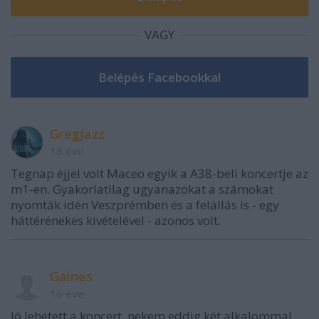
VAGY
GregJazz
16 éve
Tegnap éjjel volt Maceo egyik a A38-beli koncertje az
m1-en. Gyakorlatilag ugyanazokat a számokat
nyomták idén Veszprémben és a felállás is - egy
háttérénekes kivételével - azonos volt.
Gaines
16 éve
Jó lehetett a koncert, nekem eddig két alkalommal