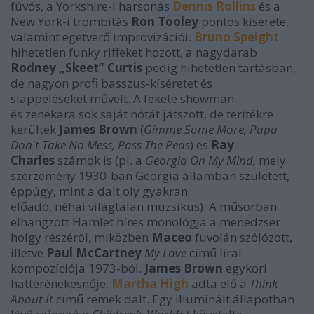
fúvós, a Yorkshire-i harsonás
Dennis Rollins
és a
New York-i trombitás
Ron Tooley
pontos kísérete,
valamint egetverő improvizációi.
Bruno Speight
hihetetlen funky riffeket hozott, a nagydarab
Rodney „Skeet” Curtis
pedig hihetetlen tartásban,
de nagyon profi basszus-kíséretet és
slappeléseket művelt. A fekete showman
és zenekara sok saját nótát játszott, de terítékre
kerültek
James Brown
(
Gimme Some More, Papa
Don't Take No Mess
, Pass The Peas
) és
Ray
Charles
számok is (pl. a
Georgia On My Mind,
mely
szerzemény 1930-ban Georgia államban született,
éppúgy, mint a dalt oly gyakran
előadó, néhai világtalan muzsikus). A műsorban
elhangzott Hamlet híres monológja a menedzser
hölgy részéről, miközben
Maceo
fuvolán szólózott,
illetve
Paul McCartney
My Love
című lírai
kompozíciója 1973-ból.
James Brown
egykori
hattérénekesnője,
Martha High
adta elő a
Think
About It
című remek dalt. Egy illuminált állapotban