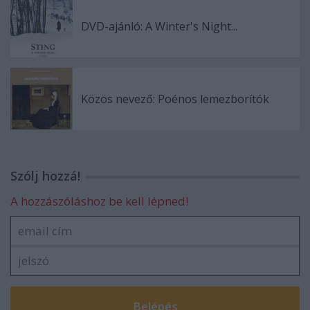
DVD-ajánló: A Winter's Night...
Közös nevező: Poénos lemezborítók
Szólj hozzá!
A hozzászóláshoz be kell lépned!