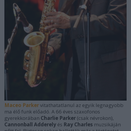
Maceo Parker
vitathatatlanul az egyik legnagyobb
ma élő funk előadó. A 66 éves szaxofonos
gyerekkorában
Charlie Parker
(csak névrokon),
Cannonball Adderely
és
Ray Charles
muzsikáján
nőtt fel. Biztosan sokan hallották már a történetet,