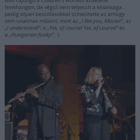
lévő rajongó a
Children's Worldöt
követelte
fennhangon, de végül nem teljesült a kívánsága...
pedig olyan beszólásokkal színesítette az amúgy
sem unalmas műsort, mint az
„I like you, Maceo!”,
az
„I understand!”, a „Yes, of course! Yes, of course!”
és
a
„Hungarian funky!”.
:)