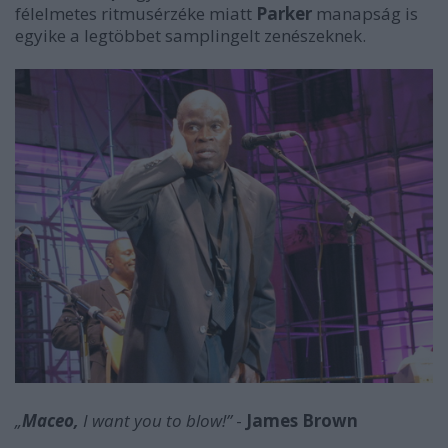
félelmetes ritmusérzéke miatt
Parker
manapság is
egyike a legtöbbet samplingelt zenészeknek.
„
Maceo,
I want you to blow!”
-
James Brown