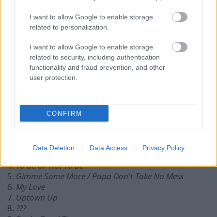
Jamal Thomas
- dob
Martha High
- háttérvokál & ének
I want to allow Google to enable storage
Neta Hall
- háttérvokál
related to personalization.
Natasha Maddison
- szöveg
I want to allow Google to enable storage
Vendégművészek:
related to security, including authentication
functionality and fraud prevention, and other
user protection.
Chance Howard
- ének
Candy Dulfer
- altszaxofon
A repertoár:
CONFIRM
1.
Funky Fiesta
2.
Off The Hook
Data Deletion
Data Access
Privacy Policy
3.
Make It Funky
4.
To Be Or Not To Be
5.
Gimme Some More / Papa Don't Take No Mess
6.
My Love
7.
Uptown Up
8.
???