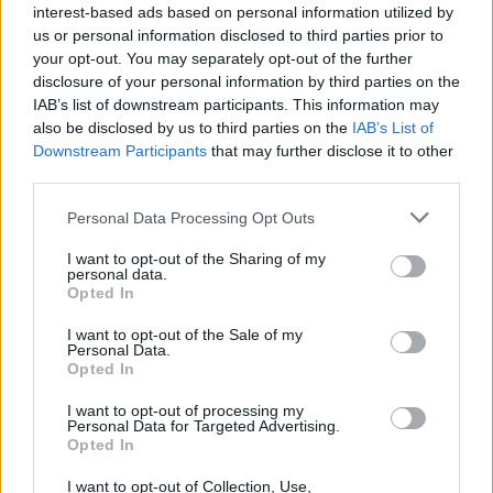
interest-based ads based on personal information utilized by
során ne mondanák ki a stílus nevét ennyiszer és
us or personal information disclosed to third parties prior to
ilyen gyakran:
„funk, funky, funk, funky”
... A balkezes
your opt-out. You may separately opt-out of the further
Jamal Thomas
egy feszes dobszólóval fejezte be
disclosure of your personal information by third parties on the
Gretsch-szerkóján az első felvonást. A kötelező
IAB’s list of downstream participants. This information may
ráadásban négy nóta csendült fel, köztük egy
also be disclosed by us to third parties on the
IAB’s List of
frenetikus medley-vel és egy
Candy Dulferrel
közös
Downstream Participants
that may further disclose it to other
örömzenéléssel, aki ezúttal az egész együttesével
third parties.
jelent meg újra a színpadon. A show végén
Maceo
hálás köszönetet mondott saját és
Candy
Please note that this website/app uses one or more Google
Personal Data Processing Opt Outs
együttesének, a menedzserének, a
services and may gather and store information including but
hangmérnököknek, a helyi szervezőknek és még a
not limited to your visit or usage behaviour. You may click to
I want to opt-out of the Sharing of my
personal data.
buszsofőröknek is... A koncert éjjel háromnegyed
grant or deny consent to Google and its third-party tags to
Opted In
egykor ért véget, ekkor csendesült el teljesen a
use your data for below specified purposes in below Google
consent section.
veszprémi vár és a belváros. Valószínűleg még
I want to opt-out of the Sale of my
Personal Data.
sokáig emlegetni fogjuk ezt a két nagyszerű
Opted In
előadást!
„We love you!”
:)
I want to opt-out of processing my
Personal Data for Targeted Advertising.
Opted In
I want to opt-out of Collection, Use,