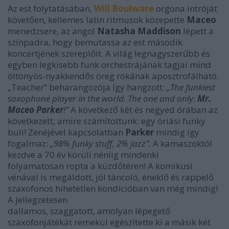
Az est folytatásában,
Will Boulware
orgona intróját
követően, kellemes latin ritmusok közepette
Maceo
menedzsere, az angol
Natasha Maddison
lépett a
színpadra, hogy bemutassa az est második
koncertjének szereplőit. A világ legnagyszerűbb és
egyben legkisebb funk orchestrájának tagjai mind
öltönyös-nyakkendős öreg rókának aposztrofálható.
„Teacher” beharangozója így hangzott:
„The funkiest
saxophone player in the world. The one and only:
Mr.
Maceo Parker
!”
A következő két és negyed órában az
következett, amire számítottunk: egy óriási funky
buli! Zenéjével kapcsolatban
Parker
mindig így
fogalmaz:
„98% funky stuff, 2% jazz”.
A kamaszoktól
kezdve a 70 év körüli néniig mindenki
folyamatosan ropta a küzdőtéren! A komikusi
vénával is megáldott, jól táncoló, éneklő és rappelő
szaxofonos hihetetlen kondícióban van még mindig!
A jellegzetesen
dallamos, szaggatott, amolyan lépegető
szaxofonjátékát remekül egészítette ki a másik két