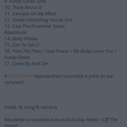
9.
Funky Good Time
10.
Think About It
11.
Georgia On My Mind
12.
Shake Everything You’ve Got
13.
Give The Drummer Some
Ráadások:
14.
Baby Knows
15.
Got To Get U
16.
Pass The Peas / Soul Power / My Baby Loves You /
Funky Fiesta
17.
Come By And See
A
fotóalbum
lapozásához használd a jobb és bal
nyilakat!
Fotók: © Greg & nAndra
Részletek a második konciból
(Funky Fiesta
/
Off The
Hook):