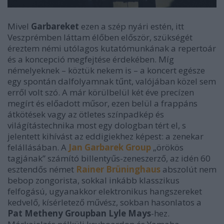
Mivel
Garbareket
ezen a szép nyári estén, itt
Veszprémben láttam élőben először, szükségét
éreztem némi utólagos kutatómunkának a repertoár
és a koncepció megfejtése érdekében. Míg
némelyeknek – köztük nekem is – a koncert egésze
egy spontán dalfolyamnak tűnt, valójában közel sem
erről volt szó. A már körülbelül két éve precízen
megírt és előadott műsor, ezen belül a frappáns
átkötések vagy az ötletes színpadkép és
világítástechnika most egy dologban tért el, s
jelentett kihívást az eddigiekhez képest: a zenekar
felállásában. A
Jan Garbarek Group
„örökös
tagjának” számító billentyűs-zeneszerző, az idén 60
esztendős német
Rainer Brüninghaus
abszolút nem
bebop zongorista, sokkal inkább klasszikus
felfogású, ugyanakkor elektronikus hangszereket
kedvelő, kísérletező művész, sokban hasonlatos a
Pat Metheny Groupban Lyle Mays
-hez.