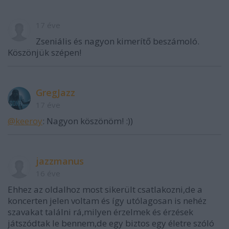
17 éve
Zseniális és nagyon kimerítő beszámoló.
Köszönjük szépen!
GregJazz
17 éve
@keeroy
: Nagyon köszönöm! :))
jazzmanus
16 éve
Ehhez az oldalhoz most sikerült csatlakozni,de a
koncerten jelen voltam és így utólagosan is nehéz
szavakat találni rá,milyen érzelmek és érzések
játszódtak le bennem,de egy biztos egy életre szóló