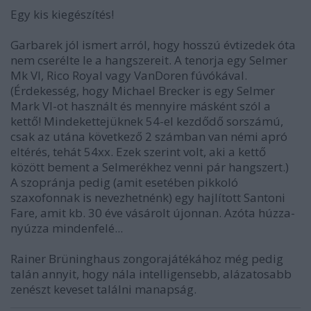
Egy kis kiegészítés!
Garbarek jól ismert arról, hogy hosszú évtizedek óta
nem cserélte le a hangszereit. A tenorja egy Selmer
Mk VI, Rico Royal vagy VanDoren fúvókával.
(Érdekesség, hogy Michael Brecker is egy Selmer
Mark VI-ot használt és mennyire másként szól a
kettő! Mindekettejüknek 54-el kezdődő sorszámú,
csak az utána következő 2 számban van némi apró
eltérés, tehát 54xx. Ezek szerint volt, aki a kettő
között bement a Selmerékhez venni pár hangszert.)
A szopránja pedig (amit esetében pikkoló
szaxofonnak is nevezhetnénk) egy hajlított Santoni
Fare, amit kb. 30 éve vásárolt újonnan. Azóta húzza-
nyúzza mindenfelé...
Rainer Brüninghaus zongorajátékához még pedig
talán annyit, hogy nála intelligensebb, alázatosabb
zenészt keveset találni manapság.