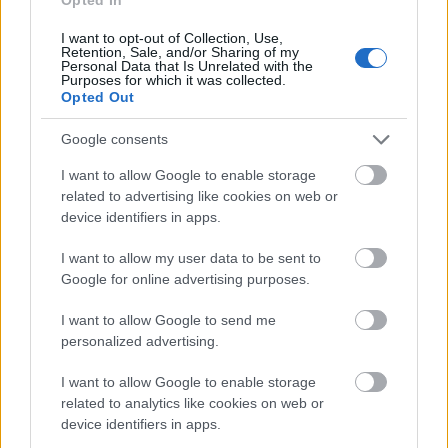
háttérben meghúzódó
Jan
is végig nagyokat
mosolygott.
Mazur
és
Garbarek
tavalyi albumáról,
I want to opt-out of Collection, Use,
az
Elixirről
egy szélsebes és speciális furulyán
Retention, Sale, and/or Sharing of my
Personal Data that Is Unrelated with the
megszólaltatott szóló került elő a tarsolyból, erős
Purposes for which it was collected.
népzenei motívumokkal, mely ismét, egy korábban
Opted Out
lemezen még meg nem jelentetett, gyors
kompozícióba torkollt. A kötelező encore a sokak
Google consents
által ismerős
Voy Cantando
volt, az 1988-as
Legend
I want to allow Google to enable storage
Of The Seven Dreams
-ről, karakteres tenorral,
related to advertising like cookies on web or
dörmögő basszussal, sejtelmes szintetizátorral,
device identifiers in apps.
ütögetett zongorahúrokkal, csipetnyi dobszólóval és
magasztos befejezéssel.
I want to allow my user data to be sent to
Google for online advertising purposes.
I want to allow Google to send me
personalized advertising.
I want to allow Google to enable storage
related to analytics like cookies on web or
device identifiers in apps.