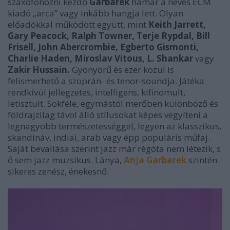
szaxofonozni kezdő
Garbarek
hamar a neves ECM
kiadó „arca” vagy inkább hangja lett. Olyan
előadókkal működött együtt, mint
Keith Jarrett,
Gary Peacock, Ralph Towner, Terje Rypdal, Bill
Frisell, John Abercrombie, Egberto Gismonti,
Charlie Haden, Miroslav Vitous, L. Shankar
vagy
Zakir Hussain.
Gyönyörű és ezer közül is
felismerhető a szoprán- és tenor-soundja. Játéka
rendkívül jellegzetes, intelligens, kifinomult,
letisztult. Sokféle, egymástól merőben különböző és
földrajzilag távol álló stílusokat képes vegyíteni a
legnagyobb természetességgel, legyen az klasszikus,
skandináv, indiai, arab vagy épp populáris műfaj.
Saját bevallása szerint jazz már régóta nem létezik, s
ő sem jazz muzsikus. Lánya,
Anja Garbarek
szintén
sikeres zenész, énekesnő.