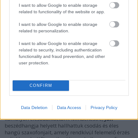
I want to allow Google to enable storage
related to functionality of the website or app.
I want to allow Google to enable storage
related to personalization.
I want to allow Google to enable storage
related to security, including authentication
functionality and fraud prevention, and other
A fellépés közel két és fél órás időtartama alatt
user protection.
rendkívüli esemény nem történt, leszámítva a
koncert megkezdése előtti fejetlenséget a
helyfoglalásokat illetően, egy szám kellős közepén
kidurranó és elfüstölgő lámpát a zongorista feje
CONFIRM
felett, valamint a dobos lábcinjének sürgős
szerelését játék közben. Sejthető volt, hogy
Garbarek
nem a szavak embere, de hogy egyetlen félmondatot
Data Deletion
Data Access
Privacy Policy
se szóljon, s ne mutassa be zenésztársait, azon
komolyan elcsodálkoztam. Mindenestre,
Jan
beszédhangja helyett hallhattuk csodás és éles
hangú szaxofonjait, amely rendkívül felemelő érzés