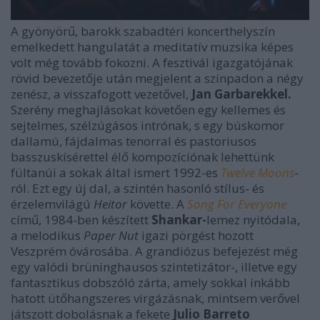
A gyönyörű, barokk szabadtéri koncerthelyszín
emelkedett hangulatát a meditatív muzsika képes
volt még tovább fokozni. A fesztivál igazgatójának
rövid bevezetője után megjelent a színpadon a négy
zenész, a visszafogott vezetővel,
Jan Garbarekkel.
Szerény meghajlásokat követően egy kellemes és
sejtelmes, szélzúgásos intrónak, s egy búskomor
dallamú, fájdalmas tenorral és pastoriusos
basszuskísérettel élő kompozíciónak lehettünk
fültanúi a sokak által ismert 1992-es
Twelve Moons
-
ról. Ezt egy új dal, a szintén hasonló stílus- és
érzelemvilágú
Heitor
követte. A
Song For Everyone
című, 1984-ben készített
Shankar-
lemez nyitódala,
a melodikus
Paper Nut
igazi pörgést hozott
Veszprém óvárosába. A grandiózus befejezést még
egy valódi brüninghausos szintetizátor-, illetve egy
fantasztikus dobszóló zárta, amely sokkal inkább
hatott ütőhangszeres virgázásnak, mintsem verővel
játszott dobolásnak a fekete
Julio Barreto