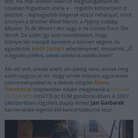
volt. Ha már élőben sikerült meghallgatnom őt,
szívesen fogadtam volna a – régebbi koncertjein is
játszott – legnagyobb slágerek közül néhányat, mint
amilyen a
Brother Wind March,
a
Pygmy Lullaby,
Mission: To Be Where I Am
vagy a
He Comes From The
North.
De azért így sem mondhatom, hogy
hiányérzet maradt bennem a koncert végére, és
egyetértek
Keith Jarrett
véleményével, miszerint:
„Ő
a legjobb játékos, akivel valaha is találkoztam!”.
Aki ott volt, annak azért, aki pedig nem, annak meg
azért nagyon jó hír, hogy szinte teljesen ugyanezen
szerzeményekkel és a dobok mögött
Manu
Katchéval
szeptember elején megjelenik a
Dresden
(In Concert)
című CD az ECM gondozásában. A 2007
októberében rögzített dupla lemez
Jan Garbarek
karrierjének legelső élő koncertalbuma lesz!