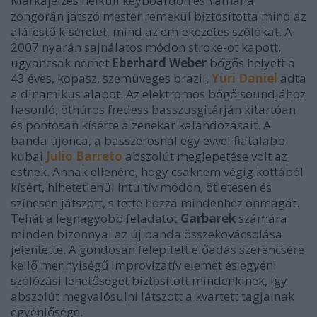
Márkajelzés nélküli keyboardon és Yamaha
zongorán játszó mester remekül biztosította mind az
aláfestő kíséretet, mind az emlékezetes szólókat. A
2007 nyarán sajnálatos módon stroke-ot kapott,
ugyancsak német
Eberhard Weber
bőgős helyett a
43 éves, kopasz, szemüveges brazil,
Yuri Daniel
adta
a dinamikus alapot. Az elektromos bőgő soundjához
hasonló, öthúros fretless basszusgitárján kitartóan
és pontosan kísérte a zenekar kalandozásait. A
banda újonca, a basszerosnál egy évvel fiatalabb
kubai
Julio Barreto
abszolút meglepetése volt az
estnek. Annak ellenére, hogy csaknem végig kottából
kísért, hihetetlenül intuitív módon, ötletesen és
színesen játszott, s tette hozzá mindenhez önmagát.
Tehát a legnagyobb feladatot
Garbarek
számára
minden bizonnyal az új banda összekovácsolása
jelentette. A gondosan felépített előadás szerencsére
kellő mennyiségű improvizatív elemet és egyéni
szólózási lehetőséget biztosított mindenkinek, így
abszolút megvalósulni látszott a kvartett tagjainak
egyenlősége.