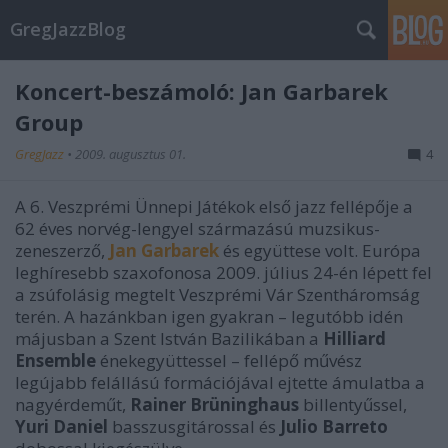
GregJazzBlog
Koncert-beszámoló: Jan Garbarek
Group
GregJazz
•
2009. augusztus 01.
4
A 6. Veszprémi Ünnepi Játékok első jazz fellépője a
62 éves norvég-lengyel származású muzsikus-
zeneszerző,
Jan Garbarek
és együttese volt. Európa
leghíresebb szaxofonosa 2009. július 24-én lépett fel
a zsúfolásig megtelt Veszprémi Vár Szentháromság
terén. A hazánkban igen gyakran – legutóbb idén
májusban a Szent István Bazilikában a
Hilliard
Ensemble
énekegyüttessel – fellépő művész
legújabb felállású formációjával ejtette ámulatba a
nagyérdeműt,
Rainer Brüninghaus
billentyűssel,
Yuri Daniel
basszusgitárossal és
Julio Barreto