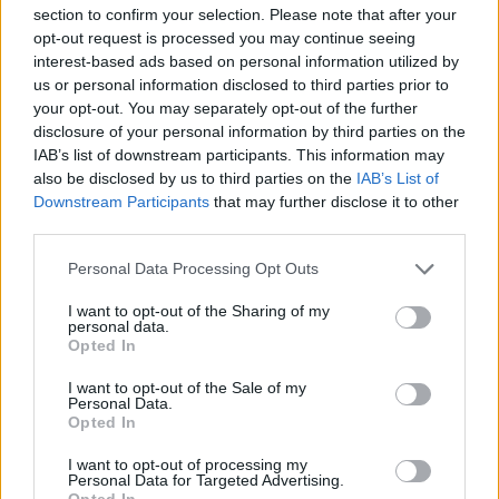
section to confirm your selection. Please note that after your
mely kezdeti csilingelés idővel keményebbé és egyre
opt-out request is processed you may continue seeing
nehezebben emészthetővé vált. A repertoár első
interest-based ads based on personal information utilized by
másfél órájában megismerhettük a „klasszikus
us or personal information disclosed to third parties prior to
Garbareket
”, majd a második óra a „modern
your opt-out. You may separately opt-out of the further
Garbarekről
” szólt. Álmomban sem gondoltam
disclosure of your personal information by third parties on the
volna, hogy szinte táncolható szerzemények és a
IAB’s list of downstream participants. This information may
közönséget bevonó, interaktív játék is a koncert része
also be disclosed by us to third parties on the
IAB’s List of
lesz. A három egymást követő, fantasztikusan jó
Downstream Participants
that may further disclose it to other
hangulatú új kompozíció kevert stílusjegyei között
third parties.
megtalálhattuk a flamenco-calypso, hip hop-reggae
és techno-metal kombinációit.
Julio Barreto
Please note that this website/app uses one or more Google
Personal Data Processing Opt Outs
dobszólója egyszerűen hihetetlen volt, mind
services and may gather and store information including but
technikailag, mind muzikálisan. Személyében
not limited to your visit or usage behaviour. You may click to
I want to opt-out of the Sharing of my
personal data.
megtaláltam a legújabb kedvenc dobosomat!
grant or deny consent to Google and its third-party tags to
Opted In
use your data for below specified purposes in below Google
Műsorszáma úgy szólt, mintha a
Group
eddigi
consent section.
ütősei mind ott perkáztak/doboltak volna veszprémi
I want to opt-out of the Sale of my
Personal Data.
színpadon, azaz
Marylin Mazur,
Manu Katché
és
Opted In
Trilok Gurtu
együtt. Egyes részeknél a nézők is
besegítettek némi tapsolással, s így mindenki kicsit
I want to opt-out of processing my
Personal Data for Targeted Advertising.
magáénak érezhette az új fiú fergeteges sikerét. A
Opted In