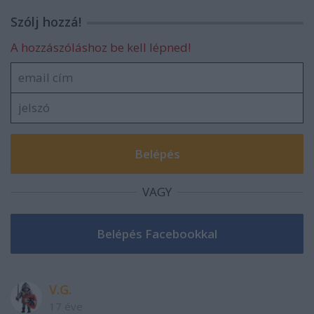
Szólj hozzá!
A hozzászóláshoz be kell lépned!
VAGY
V.G.
17 éve