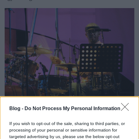
Blog -
Do Not Process My Personal Information
Szintén a
Twelve Moons
-ról idézett, gyönyörű és lassú
There Were Swallows
témáját egy egyre durvuló és
If you wish to opt-out of the sale, sharing to third parties, or
absztrakt mű követte. „A kelletlen szaxofonost” egy
processing of your personal or sensitive information for
igazi csemege, azaz
Brüninghaus
szólója folytatta,
targeted advertising by us, please use the below opt-out