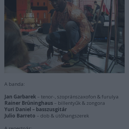
A banda:
Jan Garbarek
– tenor-, szopránszaxofon & furulya
Rainer Brüninghaus
– billentyűk & zongora
Yuri Daniel – basszusgitár
Julio Barreto
– dob & ütőhangszerek
A repertoár: