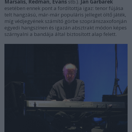
Marsalis, Redman, Evans
stb.).
Jan Garbarek
esetében ennek pont a fordítottja igaz: tenor fújása
telt hangzású, már-már populáris jelleget öltő játék,
míg védjegyének számító görbe szopránszaxofonján
egyedi hangszínen és igazán absztrakt módon képes
szárnyalni a bandája által biztosított alap felett.