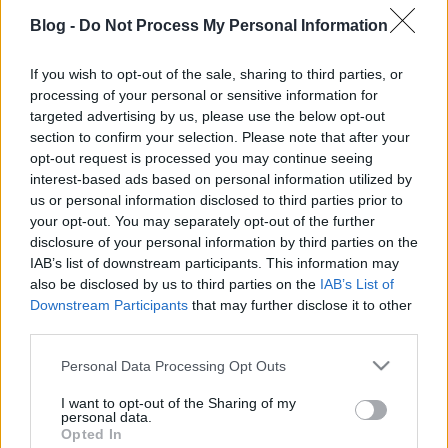
Blog -
Do Not Process My Personal Information
If you wish to opt-out of the sale, sharing to third parties, or
processing of your personal or sensitive information for
targeted advertising by us, please use the below opt-out
section to confirm your selection. Please note that after your
opt-out request is processed you may continue seeing
A hónap jazzere: Ron Carter
interest-based ads based on personal information utilized by
us or personal information disclosed to third parties prior to
GregJazz
•
2009. július 19.
1
your opt-out. You may separately opt-out of the further
disclosure of your personal information by third parties on the
A 72 esztendős Ron Carter legendás csellista és
IAB’s list of downstream participants. This information may
nagybőgős. Michigan állam Ferndale városában
also be disclosed by us to third parties on the
IAB’s List of
született, majd családjával Detroitba költözött. 10
Downstream Participants
that may further disclose it to other
éves kora óta muzsikál, komolyzenét is játszott
third parties.
nagyzenekarban. Az Eastman School of Music-ban
Please note that this website/app uses one or more Google
Personal Data Processing Opt Outs
szerzett főiskolai, majd a…
services and may gather and store information including but
not limited to your visit or usage behaviour. You may click to
I want to opt-out of the Sharing of my
personal data.
Koncert-beszámoló: Mike Stern Band
grant or deny consent to Google and its third-party tags to
Opted In
use your data for below specified purposes in below Google