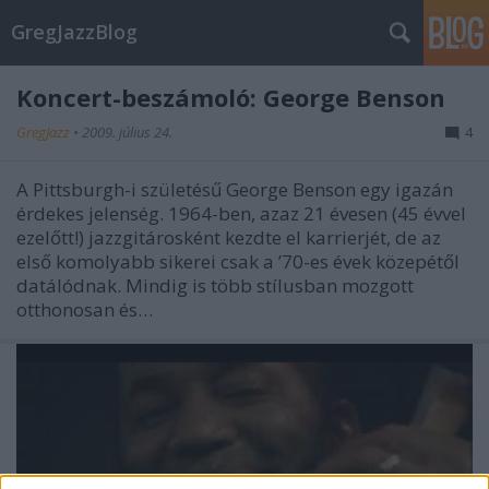
GregJazzBlog
Koncert-beszámoló: George Benson
GregJazz
•
2009. július 24.
4
A Pittsburgh-i születésű George Benson egy igazán
érdekes jelenség. 1964-ben, azaz 21 évesen (45 évvel
ezelőtt!) jazzgitárosként kezdte el karrierjét, de az
első komolyabb sikerei csak a ’70-es évek közepétől
datálódnak. Mindig is több stílusban mozgott
otthonosan és…