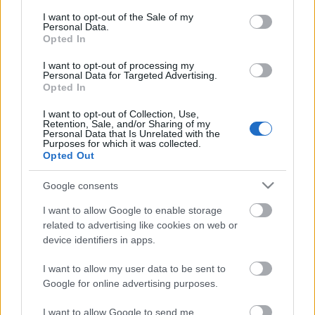
GregJazz
•
2009. július 14.
3
consent section.
I want to opt-out of the Sale of my
Personal Data.
Opted In
A Blood, Sweat & Tears, Billy Cobham, Miles Davis, a
Brecker Brothers, a Steps Ahead, a Yellowjackets és
I want to opt-out of processing my
még megannyi neves muzsikus és formáció virtuóz
Personal Data for Targeted Advertising.
gitárosát, Mike Sedgwicket, azaz Mike Sternt nem
Opted In
kell részletesen bemutatni a jazz-rock rajongóinak.
I want to opt-out of Collection, Use,
Az 1996 óta hazánkba szinte…
Retention, Sale, and/or Sharing of my
Personal Data that Is Unrelated with the
Purposes for which it was collected.
Opted Out
Google consents
I want to allow Google to enable storage
related to advertising like cookies on web or
device identifiers in apps.
I want to allow my user data to be sent to
Google for online advertising purposes.
I want to allow Google to send me