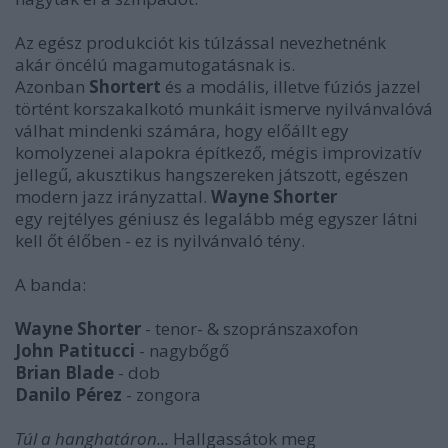
Az egész produkciót kis túlzással nevezhetnénk
akár öncélú magamutogatásnak is.
Azonban
Shortert
és a modális, illetve fúziós jazzel
történt korszakalkotó munkáit ismerve nyilvánvalóvá
válhat mindenki számára, hogy előállt egy
komolyzenei alapokra építkező, mégis improvizatív
jellegű, akusztikus hangszereken játszott, egészen
modern jazz irányzattal.
Wayne Shorter
egy rejtélyes géniusz és legalább még egyszer látni
kell őt élőben - ez is nyilvánvaló tény.
A banda:
Wayne Shorter
- tenor- & szopránszaxofon
John Patitucci
- nagybőgő
Brian Blade
- dob
Danilo Pérez
- zongora
Túl a hanghatáron...
Hallgassátok meg