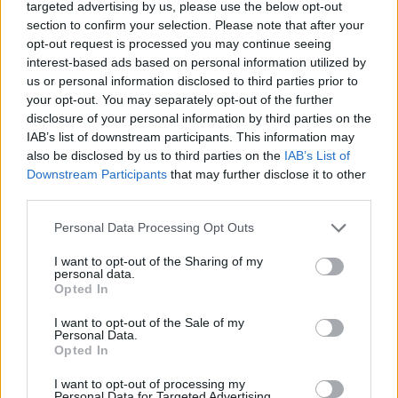
targeted advertising by us, please use the below opt-out
section to confirm your selection. Please note that after your
opt-out request is processed you may continue seeing
interest-based ads based on personal information utilized by
us or personal information disclosed to third parties prior to
your opt-out. You may separately opt-out of the further
disclosure of your personal information by third parties on the
IAB’s list of downstream participants. This information may
also be disclosed by us to third parties on the
IAB’s List of
Downstream Participants
that may further disclose it to other
third parties.
Please note that this website/app uses one or more Google
Personal Data Processing Opt Outs
services and may gather and store information including but
not limited to your visit or usage behaviour. You may click to
I want to opt-out of the Sharing of my
personal data.
grant or deny consent to Google and its third-party tags to
Wayne Shorter
állandóan váltogatta két
Opted In
use your data for below specified purposes in below Google
hangszerét, hol tenoron, hol szopránon játszott, az
consent section.
I want to opt-out of the Sale of my
utóbbin nagyobb arányban. Volt pillanat, amikor
Personal Data.
úgy tűnt, ő maga sem tudja eldönteni éppen
Opted In
melyikhez is nyúljon. Tenorjátéka a világ
I want to opt-out of processing my
jazztörténelmében külön fejezetet érdemel, egyedi
Personal Data for Targeted Advertising.