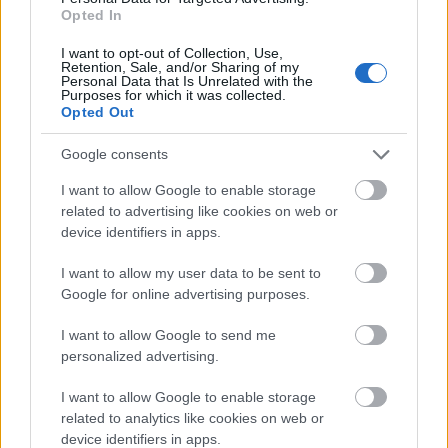
szoprán soundjáért pedig szerintem sokan ölni
Opted In
tudnának a szakmában. Csodálatos élmény volt
mindezt élőben hallani! A nagy öreg ott állt a
I want to opt-out of Collection, Use,
Retention, Sale, and/or Sharing of my
színpadon, háttal a zongorának támaszkodva fújta,
Personal Data that Is Unrelated with the
Purposes for which it was collected.
volt, hogy sokáig kivárt, gyakran meg épphogy csak
Opted Out
egy kicsit belejátszott, amit éppen gondolt. Az
amerikai-olasz bőgős,
John Patitucci
- aki
Google consents
egyébként a hathúros basszusgitár királya, illetve
korábban olyan zenészeket kísért, mint
Chick Corea,
I want to allow Google to enable storage
Herbie Hancock
és
Michael Brecker
- hamar
related to advertising like cookies on web or
megszabadult fekete zakójától és feltűrte
device identifiers in apps.
ingujjait. Általában fejből játszott, de volt, hogy
kottáit hevesen lapozgatnia kellett. Mindenestre
I want to allow my user data to be sent to
Google for online advertising purposes.
rettentő pontos kísérete közben sokat mosolygott és
gyakran nevetett össze zongorista vagy dobos
I want to allow Google to send me
kollégájával. Sajnos
personalized advertising.
kimondottan tradicionális nagybőgő-szólót nem
hallhattunk tőle, azonban előfordult, hogy a nagy
I want to allow Google to enable storage
szárnyalásban ő tartotta össze az egész kompozíciót.
related to analytics like cookies on web or
Brian Blade
dobos,
Kenny Garrett
és
device identifiers in apps.