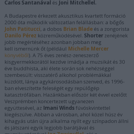
Carlos Santanával
és
Joni Mitchellel.
A Budapestre érkezett akusztikus kvartett formáció
2000 óta működik változatlan felállásban: a bőgős
John Patitucci
, a dobos
Brian Blade
és a zongorista
Danilo Pérez
közreműködésével.
Shorter
zenéjének
jobb megértéséhez azonban jobban meg
kell ismernünk őt (például
Michelle Mercer
könyvéből
). A 75 éves zenész-zeneszerző
kisgyermekkorától kezdve imádja a muzsikát és 30
éve buddhista, aki élete során sok nehézséggel
szembesült: visszatérő alkohol problémákkal
küzdött, lánya agykárosodásban szenved, és 1996-
ban elveszítette feleségét egy repülőgép
katasztrófában. Hazánkban először két évvel ezelőtt
Veszprémben koncertezett ugyanezen
együttesével, az
Imani Winds
fúvóskvintettel
kiegészülve. Abban a városban, ahol közel húsz év
kihagyás után újra alkalma nyílt egy színpadon állni
és játszani egyik legjobb barátjával és