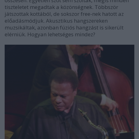
összesen. Egyetlen szót sem szóltak, mégis minden
tiszteletet megadtak a közönségnek. Többször
játszottak kottából, de sokszor free-nek hatott az
előadásmódjuk. Akusztikus hangszereken
muzsikáltak, azonban fúziós hangzást is sikerült
elérniük. Hogyan lehetséges mindez?