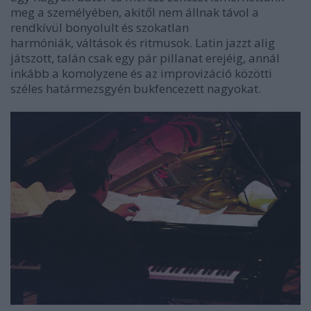
meg a személyében, akitől nem állnak távol a
rendkívül bonyolult és szokatlan
harmóniák, váltások és ritmusok. Latin jazzt alig
játszott, talán csak egy pár pillanat erejéig, annál
inkább a komolyzene és az improvizáció közötti
széles határmezsgyén bukfencezett nagyokat.