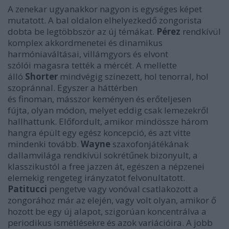
A zenekar ugyanakkor nagyon is egységes képet
mutatott. A bal oldalon elhelyezkedő zongorista
dobta be legtöbbször az új témákat.
Pérez
rendkívül
komplex akkordmenetei és dinamikus
harmóniaváltásai, villámgyors és elvont
szólói magasra tették a mércét. A mellette
álló
Shorter
mindvégig színezett, hol tenorral, hol
szopránnal. Egyszer a háttérben
és finoman, másszor keményen és erőteljesen
fújta, olyan módon, melyet eddig csak lemezekről
hallhattunk. Előfordult, amikor mindössze három
hangra épült egy egész koncepció, és azt vitte
mindenki tovább.
Wayne
szaxofonjátékának
dallamvilága rendkívül sokrétűnek bizonyult, a
klasszikustól a free jazzen át, egészen a népzenei
elemekig rengeteg irányzatot felvonultatott.
Patitucci
pengetve vagy vonóval csatlakozott a
zongorához már az elején, vagy volt olyan, amikor ő
hozott be egy új alapot, szigorúan koncentrálva a
periodikus ismétlésekre és azok variációira. A jobb