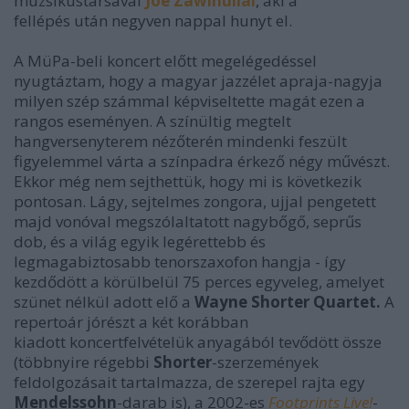
muzsikustársával
Joe Zawinullal
, aki a
fellépés után negyven nappal hunyt el.
A MüPa-beli koncert előtt megelégedéssel
nyugtáztam, hogy a magyar jazzélet apraja-nagyja
milyen szép számmal képviseltette magát ezen a
rangos eseményen. A színültig megtelt
hangversenyterem nézőterén mindenki feszült
figyelemmel várta a színpadra érkező négy művészt.
Ekkor még nem sejthettük, hogy mi is következik
pontosan. Lágy, sejtelmes zongora, ujjal pengetett
majd vonóval megszólaltatott nagybőgő, seprűs
dob, és a világ egyik legérettebb és
legmagabiztosabb tenorszaxofon hangja - így
kezdődött a körülbelül 75 perces egyveleg, amelyet
szünet nélkül adott elő a
Wayne Shorter Quartet.
A
repertoár jórészt a két korábban
kiadott koncertfelvételük anyagából tevődött össze
(többnyire régebbi
Shorter
-szerzemények
feldolgozásait tartalmazza, de szerepel rajta egy
Mendelssohn
-darab is), a 2002-es
Footprints Live!
-