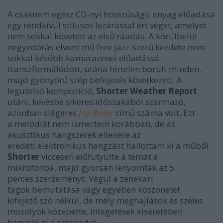
A csaknem egész CD-nyi hosszúságú anyag előadása
egy rendkívül stílusos lezárással ért véget, amelyet
nem sokkal követett az első ráadás. A körülbelül
negyedórás elvont mű free jazz-szerű kezdete nem
sokkal később kamarazenei előadássá
transzformálódott, utána hirtelen borult minden,
majd gyönyörű szép befejezés következett. A
legutolsó kompozíció,
Shorter Weather Report
utáni, kevésbé sikeres időszakából származó,
azonban slágeres
Joy Ryder
című száma volt. Ezt
a melódiát nem ismertem korábban, de az
akusztikus hangszerek ellenére az
eredeti elektronikus hangzást hallottam ki a műből.
Shorter
viccesen előfütyülte a témát a
mikrofonba, majd gyorsan lenyomták az 5
perces szerzeményt. Végül a zenekari
tagok bemutatása vagy egyetlen köszönetet
kifejező szó nélkül, de mély meghajlások és széles
mosolyok közepette, integetések kíséretében
hagyták el a színpadot.