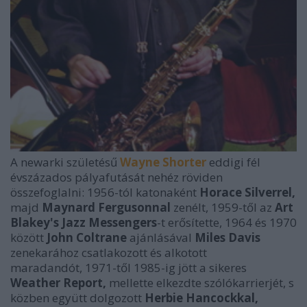
A newarki születésű
Wayne Shorter
eddigi fél
évszázados pályafutását nehéz röviden
összefoglalni: 1956-tól katonaként
Horace Silverrel,
majd
Maynard Fergusonnal
zenélt, 1959-től az
Art
Blakey's Jazz Messengers
-t erősítette, 1964 és 1970
között
John Coltrane
ajánlásával
Miles Davis
zenekarához csatlakozott és alkotott
maradandót, 1971-től 1985-ig jött a sikeres
Weather Report,
mellette elkezdte szólókarrierjét, s
közben együtt dolgozott
Herbie Hancockkal,