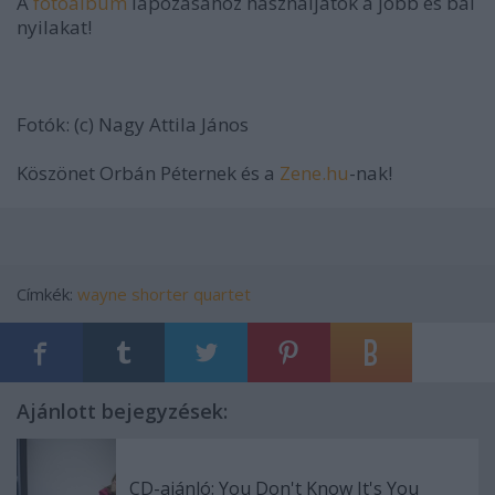
A
fotóalbum
lapozásához használjátok a jobb és bal
nyilakat!
Fotók: (c) Nagy Attila János
Köszönet Orbán Péternek és a
Zene.hu
-nak!
Címkék:
wayne shorter quartet
Ajánlott bejegyzések:
CD-ajánló: You Don't Know It's You