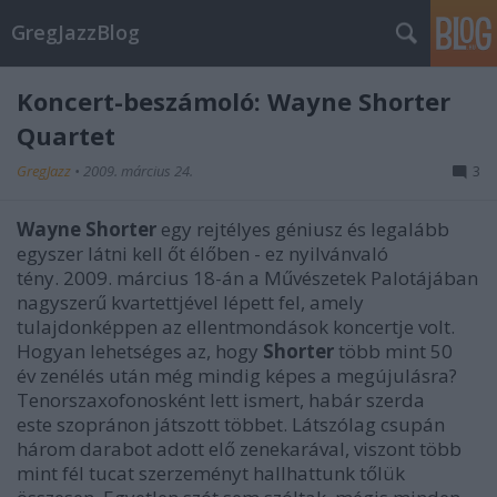
GregJazzBlog
Koncert-beszámoló: Wayne Shorter
Quartet
GregJazz
•
2009. március 24.
3
Wayne Shorter
egy rejtélyes géniusz és legalább
egyszer látni kell őt élőben - ez nyilvánvaló
tény. 2009. március 18-án a Művészetek Palotájában
nagyszerű kvartettjével lépett fel, amely
tulajdonképpen az ellentmondások koncertje volt.
Hogyan lehetséges az, hogy
Shorter
több mint 50
év zenélés után még mindig képes a megújulásra?
Tenorszaxofonosként lett ismert, habár szerda
este szopránon játszott többet. Látszólag csupán
három darabot adott elő zenekarával, viszont több
mint fél tucat szerzeményt hallhattunk tőlük