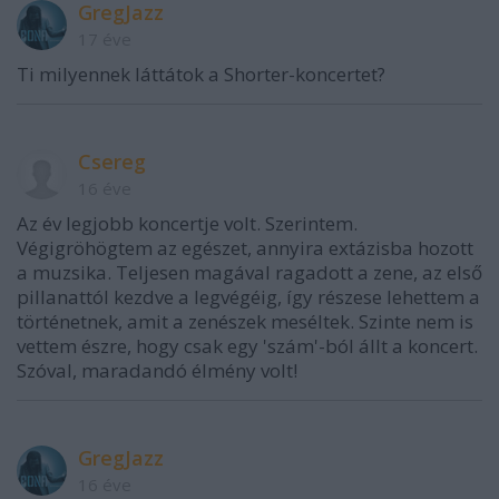
GregJazz
17 éve
Ti milyennek láttátok a Shorter-koncertet?
Csereg
16 éve
Az év legjobb koncertje volt. Szerintem.
Végigröhögtem az egészet, annyira extázisba hozott
a muzsika. Teljesen magával ragadott a zene, az első
pillanattól kezdve a legvégéig, így részese lehettem a
történetnek, amit a zenészek meséltek. Szinte nem is
vettem észre, hogy csak egy 'szám'-ból állt a koncert.
Szóval, maradandó élmény volt!
GregJazz
16 éve