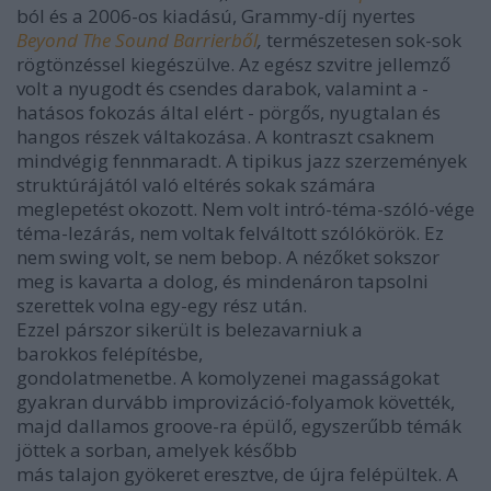
ból és a 2006-os kiadású, Grammy-díj nyertes
Beyond The Sound Barrierből
,
természetesen sok-sok
rögtönzéssel kiegészülve. Az egész szvitre jellemző
volt a nyugodt és csendes darabok, valamint a -
hatásos fokozás által elért - pörgős, nyugtalan és
hangos részek váltakozása. A kontraszt csaknem
mindvégig fennmaradt. A tipikus jazz szerzemények
struktúrájától való eltérés sokak számára
meglepetést okozott. Nem volt intró-téma-szóló-vége
téma-lezárás, nem voltak felváltott szólókörök. Ez
nem swing volt, se nem bebop. A nézőket sokszor
meg is kavarta a dolog, és mindenáron tapsolni
szerettek volna egy-egy rész után.
Ezzel párszor sikerült is belezavarniuk a
barokkos felépítésbe,
gondolatmenetbe. A komolyzenei magasságokat
gyakran durvább improvizáció-folyamok követték,
majd dallamos groove-ra épülő, egyszerűbb témák
jöttek a sorban, amelyek később
más talajon gyökeret eresztve, de újra felépültek. A