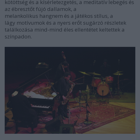
kötöttség és a kísérletezgetés, a meditatív lebegés és
az ébresztőt fújó dallamok, a
melankolikus hangnem és a játékos stílus, a
lágy motívumok és a nyers erőt sugárzó részletek
találkozása mind-mind éles ellentétet keltettek a
színpadon.