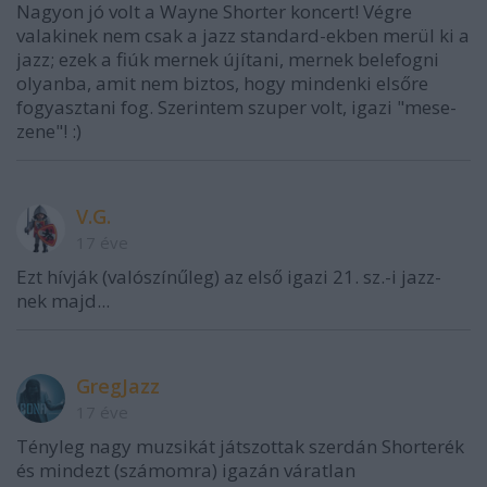
Nagyon jó volt a Wayne Shorter koncert! Végre
valakinek nem csak a jazz standard-ekben merül ki a
jazz; ezek a fiúk mernek újítani, mernek belefogni
olyanba, amit nem biztos, hogy mindenki elsőre
fogyasztani fog. Szerintem szuper volt, igazi "mese-
zene"! :)
V.G.
17 éve
Ezt hívják (valószínűleg) az első igazi 21. sz.-i jazz-
nek majd...
GregJazz
17 éve
Tényleg nagy muzsikát játszottak szerdán Shorterék
és mindezt (számomra) igazán váratlan