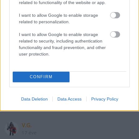
related to functionality of the website or app.
Újabb világhírű jazz-zenész a Budapest Jazz
I want to allow Google to enable storage
Clubban!
related to personalization.
Jim Mullen & The Cseke Gábor Trio – március 12.
I want to allow Google to enable storage
csütörtök
related to security, including authentication
Jim Mullen & The Balázs József Trio – március 13.
functionality and fraud prevention, and other
péntek
user protection.
Kolbasz
CONFIRM
17 éve
The Thing: márc 19, Székesfehérvár, Petőfi Music
Data Deletion
Data Access
Privacy Policy
Pup. Ami alatt beszakad az asztal.
V.G.
17 éve