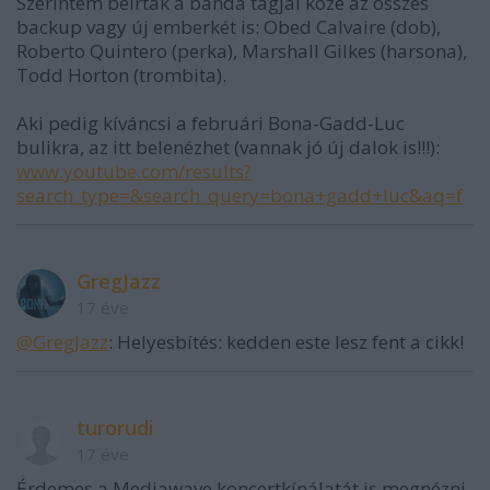
Szerintem beírták a banda tagjai közé az összes
backup vagy új emberkét is: Obed Calvaire (dob),
Roberto Quintero (perka), Marshall Gilkes (harsona),
Todd Horton (trombita).
Aki pedig kíváncsi a februári Bona-Gadd-Luc
bulikra, az itt belenézhet (vannak jó új dalok is!!!):
www.youtube.com/results?
search_type=&search_query=bona+gadd+luc&aq=f
GregJazz
17 éve
@GregJazz
: Helyesbítés: kedden este lesz fent a cikk!
turorudi
17 éve
Érdemes a Mediawave koncertkínálatát is megnézni.