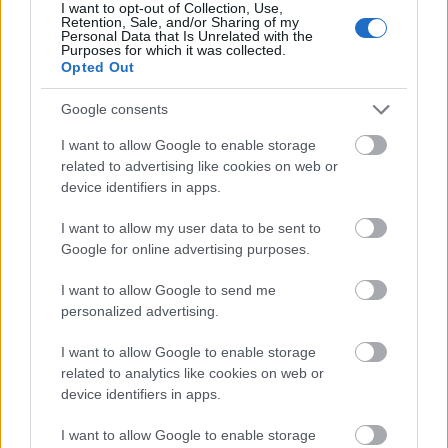
Szólj hozzá!
I want to opt-out of Collection, Use,
Retention, Sale, and/or Sharing of my
Personal Data that Is Unrelated with the
A hozzászóláshoz be kell lépned!
Purposes for which it was collected.
Opted Out
Google consents
I want to allow Google to enable storage
related to advertising like cookies on web or
device identifiers in apps.
I want to allow my user data to be sent to
VAGY
Google for online advertising purposes.
I want to allow Google to send me
personalized advertising.
I want to allow Google to enable storage
related to analytics like cookies on web or
GregJazz
device identifiers in apps.
17 éve
I want to allow Google to enable storage
Plusz két ráadás: