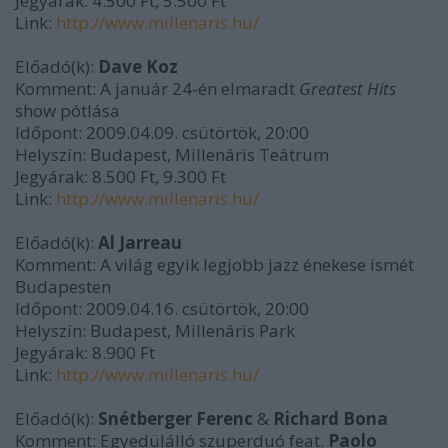
Jegyárak: 4.500 Ft, 5.500 Ft
Link:
http://www.millenaris.hu/
Előadó(k):
Dave Koz
Komment: A január 24-én elmaradt
Greatest Hits
show pótlása
Időpont: 2009.04.09. csütörtök, 20:00
Helyszín: Budapest, Millenáris Teátrum
Jegyárak: 8.500 Ft, 9.300 Ft
Link:
http://www.millenaris.hu/
Előadó(k):
Al Jarreau
Komment: A világ egyik legjobb jazz énekese ismét
Budapesten
Időpont: 2009.04.16. csütörtök, 20:00
Helyszín: Budapest, Millenáris Park
Jegyárak: 8.900 Ft
Link:
http://www.millenaris.hu/
Előadó(k):
Snétberger Ferenc
&
Richard Bona
Komment: Egyedülálló szuperduó feat.
Paolo