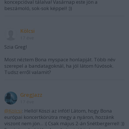
koncepcióval tálalva! Vasárnap este jön a
beszámoló, sok-sok képpel! :))
Kölcsi
17 éve
Szia Greg!
Most néztem Bona myspace honlapját. Több név
szerepel a bandatagoknál, ha jól látom fúvósok.
Tudsz erről valamit?
GregJazz
17 éve
@Kölcsi
: Helló! Köszi az infót! Látom, hogy Bona
európai koncertkörútra megy a nyáron, hozzánk
viszont nem jön... :( Csak május 2-án Snétbergerrel! :))