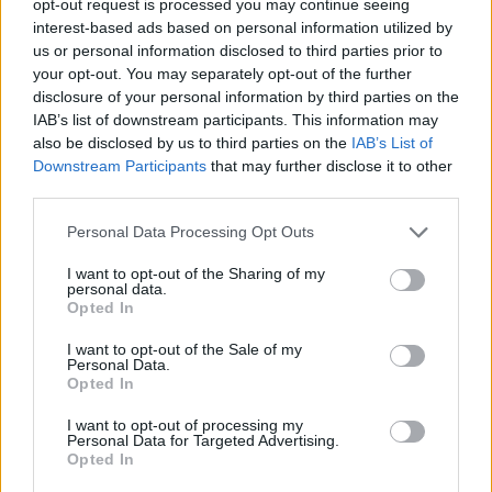
opt-out request is processed you may continue seeing
DVD-ajánló: A Winter's Night...
interest-based ads based on personal information utilized by
us or personal information disclosed to third parties prior to
your opt-out. You may separately opt-out of the further
disclosure of your personal information by third parties on the
IAB’s list of downstream participants. This information may
Közös nevező: One Shot Not
also be disclosed by us to third parties on the
IAB’s List of
Downstream Participants
that may further disclose it to other
third parties.
Please note that this website/app uses one or more Google
Personal Data Processing Opt Outs
services and may gather and store information including but
Közös nevező: Poénos lemezborítók
not limited to your visit or usage behaviour. You may click to
I want to opt-out of the Sharing of my
personal data.
grant or deny consent to Google and its third-party tags to
Opted In
use your data for below specified purposes in below Google
consent section.
I want to opt-out of the Sale of my
Personal Data.
Boldog karácsonyt!
Opted In
I want to opt-out of processing my
Personal Data for Targeted Advertising.
Opted In