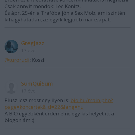
Csak annyit mondok: Lee Konitz.
És ápr. 25-én a Trafóba jön a Sex Mob, ami szintén
kihagyhatatlan, az egyik legjobb mai csapat.
GregJazz
17 éve
@turorudi
: Köszi!
SumQuiSum
17 éve
Plusz lesz most egy ilyen is:
bjo.hu/main.php?
page=koncertek&id=22&lang=hu
A BJO egyébként érdemelne egy kis helyet itt a
blogon ám ;)