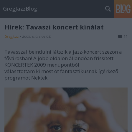
GregJazzBlog
Hírek: Tavaszi koncert kínálat
GregJazz
•
2009. március 08.
11
Tavasszal beindulni látszik a jazz-koncert szezon a
fővárosban! A jobb oldalon állandóan frissített
KONCERTEK 2009 menüpontból
választottam ki most öt fantasztikusnak ígérkező
programot Nektek.