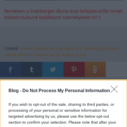
Remélem a Snétberger-Bona duó fellépés előtt minél
többen tudunk találkozni személyesen is! :)
Címkék:
richard bona
al jarreau
dave koz
snétberger ferenc
wayne shorter quartet
victor bailey group
Ajánlott bejegyzések:
Blog -
Do Not Process My Personal Information
A szavazás győztese: Oregon
If you wish to opt-out of the sale, sharing to third parties, or
processing of your personal or sensitive information for
targeted advertising by us, please use the below opt-out
section to confirm your selection. Please note that after your