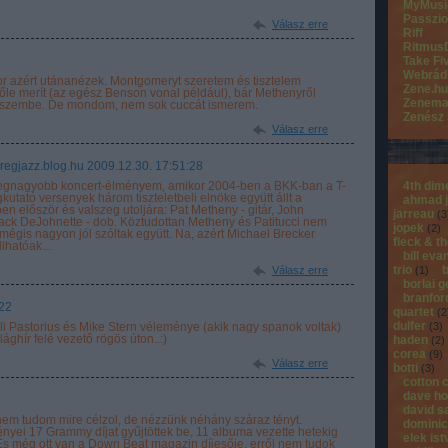
MyMusi
Passzio
Válasz erre
Riff
Ritmus
Take Fi
Webrád
kor azért utánanézek. Montgomeryt szeretem és tisztelem
Zene.hu
tőle merít (az egész Benson vonal például), bár Methenyről
Zenema
 eszembe. De mondom, nem sok cuccát ismerem.
Zenész
Válasz erre
/gregjazz.blog.hu
2009.12.30. 17:51:28
 legnagyobb koncert-élményem, amikor 2004-ben a BKK-ban a T-
4th dim
utató versenyek három tiszteletbeli elnöke együtt állt a
ahmad 
en először és valszeg utoljára: Pat Metheny - gitár, John
jarreau
(
3
 Jack DeJohnette - dob. Köztudottan Metheny és Patitucci nem
jopek
(
2
)
mégis nagyon jól szóltak együtt. Na, azért Michael Brecker
fleck & t
lhatóak...
bill eva
trio
b
Válasz erre
(
1
)
borlai 
branfor
:22
quartet
(
2
dulfer
li Pastorius és Mike Stern véleménye (akik nagy spanok voltak)
(
3
)
ághír felé vezető rögös úton..:)
haden
(
2
)
corea
(
9
)
Válasz erre
botti
(
3
)
cotton 
dave ho
david s
..nem tudom mire célzol, de nézzünk néhány száraz tényt.
dominic
yei 17 Grammy díjat gyűjtöttek be, 11 albuma vezette hetekig
elek is
. És még ott van a Down Beat magazin díjesője, erről nem tudok