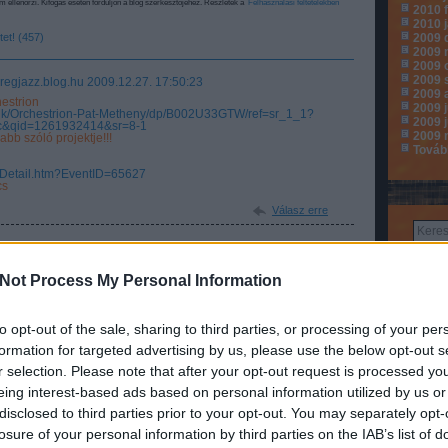
m ellenőrzi. Kifogás esetén forduljon a blog szerkesztőjéhez. Részletek a
Felhasználási feltételekben
2010 
2010 
et! (457)
2009 
2009 
2009 
2009 
/gregjazz.blog.hu
2009.12.27. 17:50:23
2009 
estrion
2009 j
k/Orchestrion-Pat-Metheny/dp/B002U33GTW/ref=sr_1_1?
2009 
c&qid=1261932414&sr=8-1
2009 
bb szóló projektje!!!
Továb
ntDetail.htm?EventID=65627
cs
Válasz erre
09.12.27. 18:21:13
akkor jól emlékeztem! :)
Not Process My Personal Information
lább lesz miért élni a szilveszteri bulik után is... ;)
Válasz erre
to opt-out of the sale, sharing to third parties, or processing of your per
formation for targeted advertising by us, please use the below opt-out s
/gregjazz.blog.hu
2009.12.27. 18:26:15
Hé
r selection. Please note that after your opt-out request is processed y
ztivál 2010:
3
ecsi_tavaszi_fesztival_2010
eing interest-based ads based on personal information utilized by us or
10
y Jones, Mezzoforte, Take 6, Richard Bona...
17
disclosed to third parties prior to your opt-out. You may separately opt-
24
losure of your personal information by third parties on the IAB’s list of
Válasz erre
31