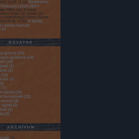
Emlékezés:
2010.12.29. 12:31
)
 Peterson (1925-2007)
rat:
SIBIU Jazz Festival
zeben/ május 14. péntek 21h
zz.ro/site/show/23 Kenny Garrett
A hónap
2010.05.05. 17:32
)
re: Kenny Garrett
ó 20
ROVATOK
ap jazzere
(
25
)
vazás győztese
(
24
)
ánló
(
18
)
jánló
(
2
)
jánló
(
2
)
b
(
14
)
kezés
(
7
)
(
8
)
ú
(
7
)
rt ajánló
(
10
)
rt beszámoló
(
32
)
 nevező
(
6
)
 ajánló
(
3
)
jánló
(
2
)
fal
(
1
)
ARCHÍVUM
január
(
1
)