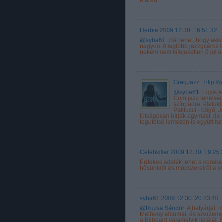
Herbie
2009.12.30. 16:51:32
@syba61
: Hát lehet, hogy ak
nagyon. A legtöbb jazzgitáros 
nekem nem kifejezetten ő jut
GregJazz
·
http:/
@syba61
: Egyik
Com jazz tehetségk
színpadra, életükb
Patitucci - bőgő,
túlságosan bírják egymást, de 
legutolsó lemezén is együtt hal
Celebkiller
2009.12.30. 19:25
Érdekes adalék lehet a korabe
hősünkről és módszereiről a vil
syba61
2009.12.30. 20:23:40
@Ruzsa Sándor
: A betyárját.
Metheny albumai, és szerzemén
a Bilboard valamelyik listáját