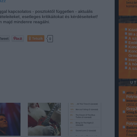
azz
beszám
kortárs
gal kapcsolatos - posztoktől független - aktuális
eleiteket, esetleges kritikáitokat és kérdéseiteket!
em majd mindenre reagálni.
Közö
Mi a 
Tetszik
0
A sz
Emlé
Konc
Konc
Grou
Inter
A hó
A sz
U
attis:
J
Folyt
Interst
(
2011.0
GregJ
GregJ
www.fa
76333
Folyt
Balázs
Édesap
Fészek