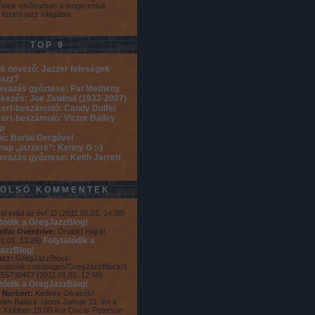
olók elsősorban a tengerentúli
 fúziós jazz világából.
TOP 9
s nevező: Jazzer feleségek
jazz?
avazás győztese: Pat Metheny
kezés: Joe Zawinul (1932-2007)
ert-beszámoló: Candy Dulfer
ert-beszámoló: Victor Bailey
p
jú: Borlai Gergővel
nap „jazzere”: Kenny G :-)
avazás győztese: Keith Jarrett
TOLSÓ KOMMENTEK
ól indul az év! :D
(
2011.01.01. 14:38
)
atódik a GregJazzBlog!
ellar Overdrive:
Örülök! Hajrá!
Folytatódik a
1.01. 13:25
)
azzBlog!
azz:
GregJazzBlock:
cebook.com/pages/GregJazzBlock/1
255730467
(
2011.01.01. 12:46
)
atódik a GregJazzBlog!
 Norbert:
Kedves Olvasók!
ám Balázs János Január 21.-én a
 Klubban 19:00-kor Oscar Peterson