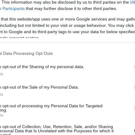
<
. This information may also be disclosed by us to third parties on the
IA
Participants
that may further disclose it to other third parties.
 honlapjáról egy mailt: abban a kegyben részesülök, hogy
ok Metheny új CD-jéből, ha hamar-hamar befizetek 11 USD-t. Hát
 that this website/app uses one or more Google services and may gath
g jól ki kellene menni. Egyébiránt megleptem magam
BLOGOK
y változatával. Hát,
besz@rás...
including but not limited to your visit or usage behaviour. You may click 
Attis Na
AOR, We
Válasz erre
 to Google and its third-party tags to use your data for below specifi
Bebop.
ogle consent section.
Best Mu
Bohémé
B-oldal
ó. Kíváncsi vagyok a lemezre.
Checkpo
l Data Processing Opt Outs
Válasz erre
DanJaz
Funky 
Hi-Fi S
:46
o opt-out of the Sharing of my personal data.
jAzZ Bl
Február 8-ig... és lehet, hogy centit is vágok ...de ezt már
Monique
In
én .:)
Music B
Nehéz 
Válasz erre
Rezega
o opt-out of the Sale of my Personal Data.
Starsky
Sting.h
In
KEDVENC
Béla Fl
to opt-out of processing my Personal Data for Targeted
Válasz erre
Béla Fl
ing.
Borlai 
In
Branfor
:01
Chick 
o opt-out of Collection, Use, Retention, Sale, and/or Sharing
Chris Bo
ersonal Data that Is Unrelated with the Purposes for which it
Christi
Válasz erre
lected.
Dominic