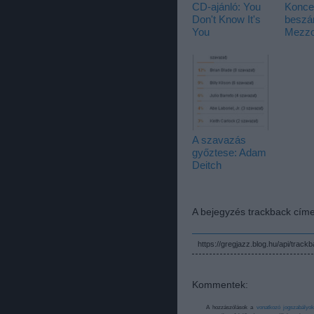
CD-ajánló: You
Koncer
Don't Know It's
beszá
You
Mezzo
A szavazás
győztese: Adam
Deitch
A bejegyzés trackback címe
https://gregjazz.blog.hu/api/track
Kommentek:
A hozzászólások a
vonatkozó jogszabályok