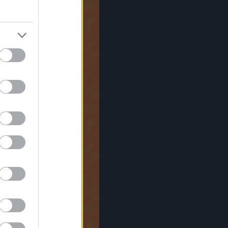
za Spalding
y
Veronika
 Hancock
ullock
storius
inul
Laughlin
ofield
n Butler
cker Zsolt
rrett
arrett
Miller
 Brecker
ern
avis
ndgren
theny
d Bona
Gyra
enfeld
ice
ailey
Wooten
Colaiuta
Shorter
ackets
SZERVEZŐK
us Music