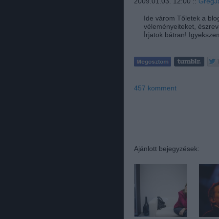
2009.01.03. 12:00 ::
GregJ
Ide várom Tőletek a blog
véleményeiteket, észrevét
Írjatok bátran! Igyeksz
457
komment
Ajánlott bejegyzések: