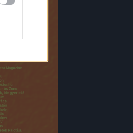
Rendezvényszervező
tion Hungary
nd Productions
 Concerts
 Music Productions
me Budapest
usic
mi Ünnepi Játékok
zzy
jó
ut Jazz
x Audio
t Jazz Club
eat Magazine
hu
on
ster.hu
er és Zene
k, ide gyertek!
rum
vács
atás
hely
dio
view
TV
is
tek Palotája