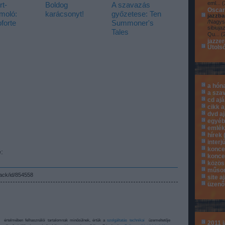
eml...
(
t-
Boldog
A szavazás
Oscar
moló:
karácsonyt!
győzetese: Ten
jazzba
forte
Summoner's
/Nagys
sibiuja
Tales
Qu...
(
jazze
Utols
a hón
a sza
cd aj
cikk a
dvd a
egyé
emlé
hírek
interj
konce
:
konce
közös
műsor
back/id/854558
site a
üzenő
értelmében felhasználói tartalomnak minősülnek, értük a
szolgáltatás technikai
üzemeltetője
2011 