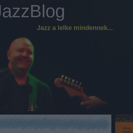
JazzBlog
Jazz a lelke mindennek...
Hírek,
ajánló