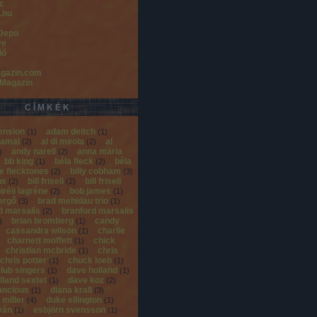
c
.hu
Depo
ve
ió
gazin.com
 Magazin
CÍMKÉK
ension
adam deitch
(
1
)
(
1
)
jamal
al di meola
al
(
2
)
(
2
)
andy narell
anna maria
)
(
2
)
bb king
béla fleck
béla
(
1
)
(
2
)
he flecktones
billy cobham
(
2
)
(
3
)
ns
bill frisell
bill frisell
(
2
)
(
2
)
iréli lagréne
bob james
(
2
)
(
1
)
gergő
brad mehldau trio
(
3
)
(
1
)
d marsalis
branford marsalis
(
2
)
brian bromberg
candy
)
(
1
)
cassandra wilson
charlie
(
1
)
charnett moffett
chick
(
1
)
christian mcbride
chris
(
1
)
chris potter
chuck loeb
(
1
)
(
1
)
club singers
dave holland
(
1
)
(
1
)
lland sextet
dave koz
(
1
)
(
2
)
ancious
diana krall
(
1
)
(
3
)
 miller
duke ellington
(
4
)
(
1
)
tván
esbjörn svensson
(
1
)
(
1
)