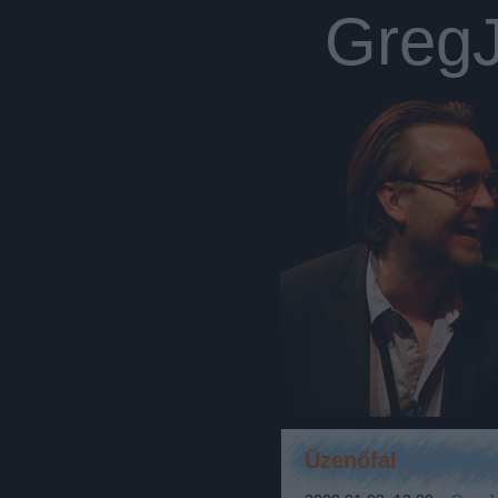
Greg
Üzenőfal