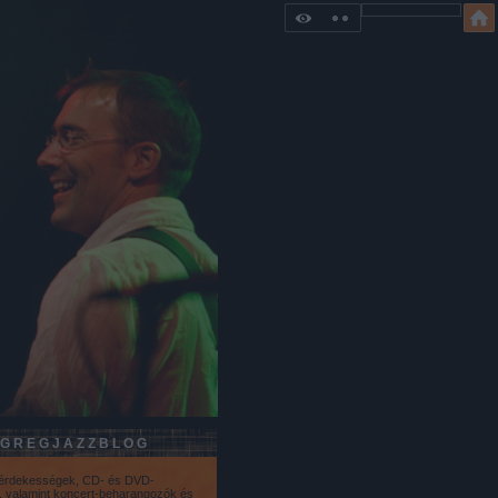
GREGJAZZBLOG
 érdekességek, CD- és DVD-
k, valamint koncert-beharangozók és