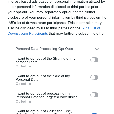
interest-based ads based on personal information utilized by
adott emlékezetes koncertet svéd-amerikai
us or personal information disclosed to third parties prior to
bandájával, a
North By Northwesttel.
Előtte a
your opt-out. You may separately opt-out of the further
Belga sörözőben elfogyasztotta kedvenc ételét, a
disclosure of your personal information by third parties on the
sztrapacskát, valamint a napi szokásos squash-olási
IAB’s list of downstream participants. This information may
szenvedélyének is hódolt és kis híján legyőzött egy
also be disclosed by us to third parties on the
IAB’s List of
magyar edzőt. :) 2005 júliusában a
Downstream Participants
that may further disclose it to other
Millenáris Fogadóban pedig
Spectrum
elnevezésű for
third parties.
nyűgözte le a nagyérdeműt:
Frank Gambale
(gitár),
Please note that this website/app uses one or more Google
Tom Coster
(billentyűk),
Ric
Personal Data Processing Opt Outs
services and may gather and store information including but
Fierabracci
(basszusgitár).
not limited to your visit or usage behaviour. You may click to
I want to opt-out of the Sharing of my
personal data.
grant or deny consent to Google and its third-party tags to
Íme egy látványos szóló, illetve az egyik kedvenc
Opted In
use your data for below specified purposes in below Google
nótám
Cobhamtől,
a Red Baron:
consent section.
I want to opt-out of the Sale of my
Personal Data.
Opted In
I want to opt-out of processing my
Personal Data for Targeted Advertising.
Opted In
I want to opt-out of Collection, Use,