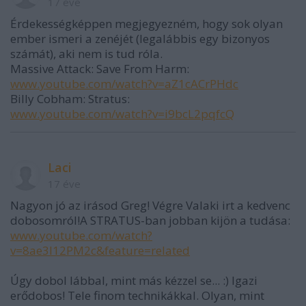
17 éve
Érdekességképpen megjegyezném, hogy sok olyan
ember ismeri a zenéjét (legalábbis egy bizonyos
számát), aki nem is tud róla.
Massive Attack: Save From Harm:
www.youtube.com/watch?v=aZ1cACrPHdc
Billy Cobham: Stratus:
www.youtube.com/watch?v=i9bcL2pqfcQ
Laci
17 éve
Nagyon jó az irásod Greg! Végre Valaki irt a kedvenc
dobosomról!A STRATUS-ban jobban kijön a tudása:
www.youtube.com/watch?
v=8ae3l12PM2c&feature=related
Úgy dobol lábbal, mint más kézzel se... :) Igazi
erődobos! Tele finom technikákkal. Olyan, mint