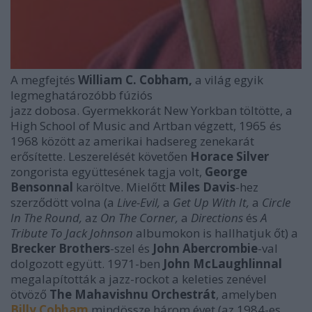
A megfejtés
William C. Cobham,
a világ egyik
legmeghatározóbb fúziós
jazz dobosa. Gyermekkorát New Yorkban töltötte, a
High School of Music and Artban végzett, 1965 és
1968 között az amerikai hadsereg zenekarát
erősítette. Leszerelését követően
Horace Silver
zongorista együttesének tagja volt,
George
Bensonnal
karöltve. Mielőtt
Miles Davis
-hez
szerződött volna (a
Live-Evil,
a
Get Up With It,
a
Circle
In The Round,
az
On The Corner,
a
Directions
és
A
Tribute To Jack Johnson
albumokon is hallhatjuk őt) a
Brecker Brothers
-szel és
John Abercrombie
-val
dolgozott együtt. 1971-ben
John McLaughlinnal
megalapították a jazz-rockot a keleties zenével
ötvöző
The Mahavishnu Orchestrát
, amelyben
Billy Cobham
mindössze három évet (az 1984-es