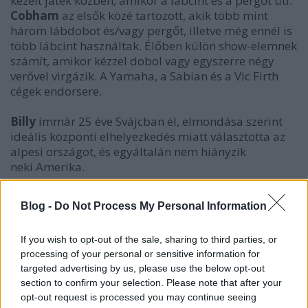
kezeit játék közben, amikor a lábcint és a pergőt üti.
Cobham
az elsők közé tartozott, akik több mint
három lábdobot és/vagy pergőt, illetve még ennél is
több lábcint használtak. Élőben külön show-elemnek
számít, amikor kézzel dobol vagy egyszerre négy
verővel virgázik. A Yamaha, a Sabian és a Vic Firth
cégek endorsere.
Billy
immár 25 éve Svájcban él, elmondása szerint
ideális központi elhelyezkedés miatt választotta az
alpesi országot, és egyáltalán nem hiányzik
neki Amerika.
„Feltettem magamnak a kérdést, mi lenne, ha eltöltenék
Blog -
Do Not Process My Personal Information
hat hónapot Európában, hogy kiszellőztessem a fejem
és új távlatokkal térjek vissza az Államokba. Azóta több
If you wish to opt-out of the sale, sharing to third parties, or
mint 20 éve vagyok itt, mert úgy éreztem, maradnom
processing of your personal or sensitive information for
kell
. Itt találtam rá a beteljesülésre, s még rengeteg a
targeted advertising by us, please use the below opt-out
felfedezni való terület.”
-
Billy Cobham
section to confirm your selection. Please note that after your
opt-out request is processed you may continue seeing
Cobham
2000 októberében a Pertőfi Csarnokban