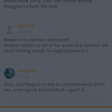
lettem volna. Sorry. 2005-ben viszont tényleg
kihagytam a bulit. Kár érte!
(V)Ad(r)i
17 éve
Nekem is ő a kedvenc dobosom!!!
Kedvenc nótám: az Art of five lemezről a Good for the
soul!!! Mindig feldob, ha meghallgatom!!! :)
GregJazz
17 éve
Köszi, Laci! Nagyon jó volt az a Cobham-konci 2000-
ben, amin együtt ámuldoztunk, ugye?! ;))