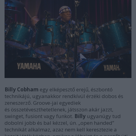
Billy Cobham
egy elképesztő erejű, észbontó
technikájú, ugyanakkor rendkívül érzéki dobos és
zeneszerző. Groove-jai egyediek
és összetéveszthetetlenek, játsszon akár jazzt,
swinget, fusiont vagy funkot.
Billy
ugyanúgy tud
dobolni jobb és bal kézzel, ún. „open handed”
technikát alkalmaz, azaz nem kell keresztezie a