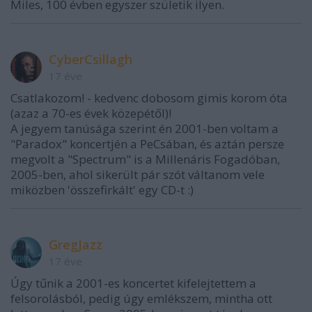
Miles, 100 évben egyszer születik ilyen.
CyberCsillagh
17 éve
Csatlakozom! - kedvenc dobosom gimis korom óta
(azaz a 70-es évek közepétől)!
A jegyem tanúsága szerint én 2001-ben voltam a
"Paradox" koncertjén a PeCsában, és aztán persze
megvolt a "Spectrum" is a Millenáris Fogadóban,
2005-ben, ahol sikerült pár szót váltanom vele
miközben 'összefirkált' egy CD-t :)
GregJazz
17 éve
Úgy tűnik a 2001-es koncertet kifelejtettem a
felsorolásból, pedig úgy emlékszem, mintha ott