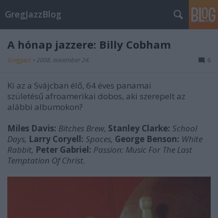
GregJazzBlog
A hónap jazzere: Billy Cobham
GregJazz
•
2008. november 24.
6
Ki az a Svájcban élő, 64 éves panamai
születésű afroamerikai dobos, aki szerepelt az
alábbi albumokon?
Miles Davis:
Bitches Brew,
Stanley Clarke:
School
Days,
Larry Coryell:
Spaces,
George Benson:
White
Rabbit,
Peter Gabriel:
Passion: Music For The Last
Temptation Of Christ.