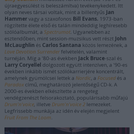
újraegyesülést is beleszámítva) tevékenykedett. Itt
olyan neves társai voltak, mint a billentyűs
Jan
Hammer
vagy a szaxofonos
Bill Evans.
1973-ban
rögzítette élete első és talán mindeddig leghíresebb
szólóalbumát, a
Spectrumot
.
Ugyanebben az
esztendőben, mint session-muzsikus vett részt
John
McLaughlin
és
Carlos Santana
közös lemezének, a
Love Devotion Surrender
felvételén, valamint
turnéján. Míg a '80-as években
Jack Bruce
-szal és
Larry Coryellel
dolgozott együtt intenzíven, a '90-es
években inkább ismét szólókarrierjére koncentrált,
amelynek gyümölcsei lettek a
Nordic
, a
Focused
és a
Paradox
című, meghatározó jelentőségű CD-k. A
2000-es években elkészítette a rengeteg
vendégzenészt felsorakoztató, populárisabb műfajú
Drum'n'voice
,
illetve
Drum'n'voice 2
lemezeket.
Legfrissebb munkája az idén év elején megjelent
Fruit From The Loom
.