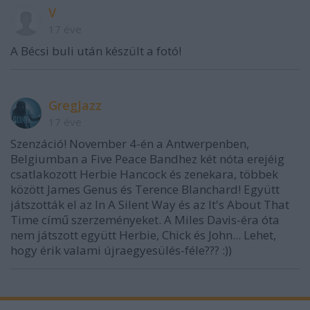
V
17 éve
A Bécsi buli után készült a fotó!
GregJazz
17 éve
Szenzáció! November 4-én a Antwerpenben,
Belgiumban a Five Peace Bandhez két nóta erejéig
csatlakozott Herbie Hancock és zenekara, többek
között James Genus és Terence Blanchard! Együtt
játszották el az In A Silent Way és az It's About That
Time című szerzeményeket. A Miles Davis-éra óta
nem játszott együtt Herbie, Chick és John... Lehet,
hogy érik valami újraegyesülés-féle??? :))