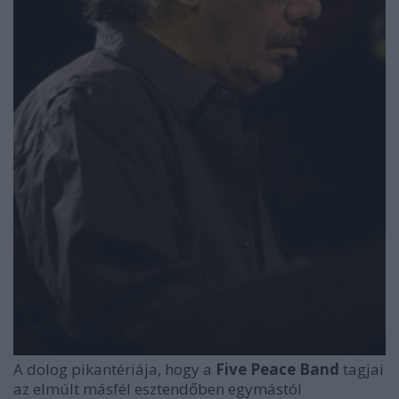
A dolog pikantériája, hogy a
Five Peace Band
tagjai
az elmúlt másfél esztendőben egymástól