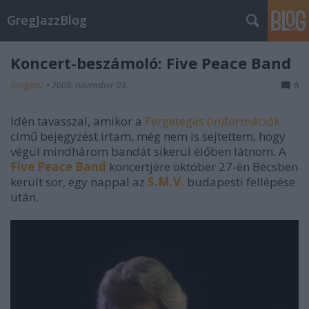
GregJazzBlog
Koncert-beszámoló: Five Peace Band
GregJazz
•
2008. november 03.
6
Idén tavasszal, amikor a
Fergeteges (in)formációk
című bejegyzést írtam, még nem is sejtettem, hogy
végül mindhárom bandát sikerül élőben látnom. A
Five Peace Band
koncertjére október 27-én Bécsben
került sor, egy nappal az
S.M.V.
budapesti fellépése
után.