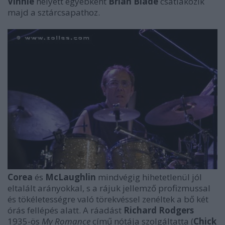
Vinnie
helyett egyébként
Brian Blade
csatlakozik
majd a sztárcsapathoz.
Corea
és
McLaughlin
mindvégig hihetetlenül jól
eltalált arányokkal, s a rájuk jellemző profizmussal
és tökéletességre való törekvéssel zenéltek a bő két
órás fellépés alatt. A ráadást
Richard Rodgers
1935-ös
My Romance
című nótája szolgáltatta (
Chick