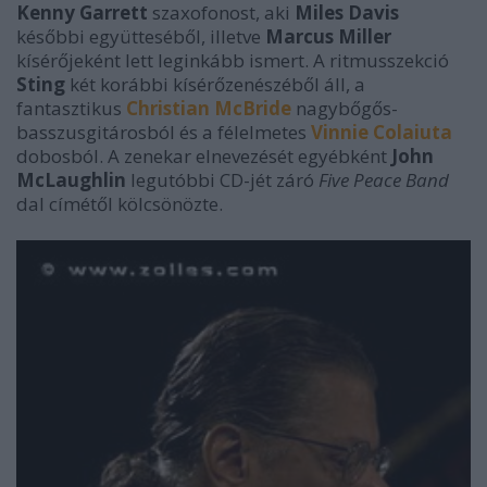
Kenny Garrett
szaxofonost, aki
Miles Davis
későbbi együtteséből, illetve
Marcus Miller
kísérőjeként lett leginkább ismert. A ritmusszekció
Sting
két korábbi kísérőzenészéből áll, a
fantasztikus
Christian McBride
nagybőgős-
basszusgitárosból és a félelmetes
Vinnie Colaiuta
dobosból. A zenekar elnevezését egyébként
John
McLaughlin
legutóbbi CD-jét záró
Five Peace Band
dal címétől kölcsönözte.