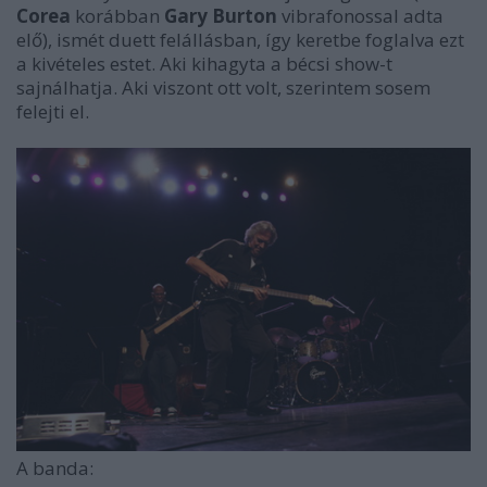
Corea
korábban
Gary Burton
vibrafonossal adta
elő), ismét duett felállásban, így keretbe foglalva ezt
a kivételes estet. Aki kihagyta a bécsi show-t
sajnálhatja. Aki viszont ott volt, szerintem sosem
felejti el.
A banda: