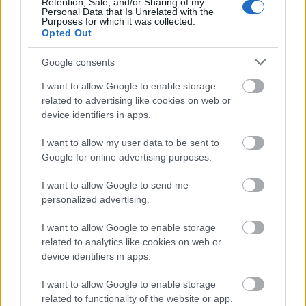
Retention, Sale, and/or Sharing of my
adott elő a nagyszerű kvintett. A sor
Corea
szintén új
Personal Data that Is Unrelated with the
Purposes for which it was collected.
szerzeményével kezdődött, a
Hymn To Andromedával,
Opted Out
amely három részre tagolódott: zongora és
nagybőgő intró (amely során a vonó is előkerült a
Google consents
klasszikus hangzás érdekében); visszafogott, lassú,
lírai rész hangulatos gitárszólóval; valamint egy
I want to allow Google to enable storage
gyors és mozgalmas, tipikusan akusztikus
coreás
related to advertising like cookies on web or
device identifiers in apps.
betét, altszaxofonnal a középpontban. A kb. 20
perces szám frappánsan zongora és bőgő párossal
I want to allow my user data to be sent to
zárult, egy egyszerű dallamot ismételgetve. A
Google for online advertising purposes.
folytatásban a zenekar a
Senor C.S.
McLaughlin
-
nótát adta elő, szintén az
Industrial Zen
c. lemezről. A
I want to allow Google to send me
dalban használt gitár-hangszínből, a monogramból
personalized advertising.
és a
John
által említett réges-régi barátról hamar
kitalálhattuk, hogy csakis
Carlos Santanáról
lehet
I want to allow Google to enable storage
szól.
McBride
eszeveszettül ropogtatott,
Corea
related to analytics like cookies on web or
utánozhatatlanul csilingelt,
McLaughlin
device identifiers in apps.
összetéveszthetetlenül tekert,
Garrett
meg kifújta a
lelkét is.
Colaiutát
harmadszorra láttam már
I want to allow Google to enable storage
élőben, és az a véleményem, hogy egy földöntúli
related to functionality of the website or app.