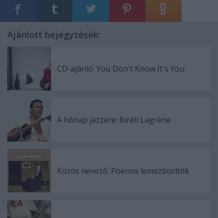
Ajánlott bejegyzések:
CD-ajánló: You Don't Know It's You
A hónap jazzere: Biréli Lagrène
Közös nevező: Poénos lemezborítók