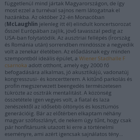
függetlenül mind jártak Magyarországon, de így
most ezzel a turnéval sajnos nem látogatnak el
hazánkba. Az október 22-én Monacóban
(
McLaughlin
jelenleg itt él) elindult koncertsorozat
ősszel Európában zajlik, jövő tavasszal pedig az
USA-ban folytatódik. Az ausztriai fellépés (Írország
és Románia után) sorrendben mindössze a negyedik
volt a zenekar életében. Az előadásnak egy minden
szempontból ideális épület, a
Wiener Stadhalle F
csarnoka
adott otthont, amely egy 2000 fő
befogadására alkalmas, jó akusztikájú, vadonatúj
kongresszusi- és koncertterem. A kitűnő parkolás és
profin megszervezett beengedés természetesen
tükrözte az osztrák mentalitást. A közönség
összetétele igen vegyes volt, a fiatal és laza
zenészektől az idősebb öltönyös és kosztümös
generációig. Bár az előtérben elkaptam néhány
magyar szófoszlányt, de nekem úgy tűnt, hogy csak
pár honfitársunk utazott ki erre a történelmi
eseményre, ami azért igencsak sajnálatos tény...