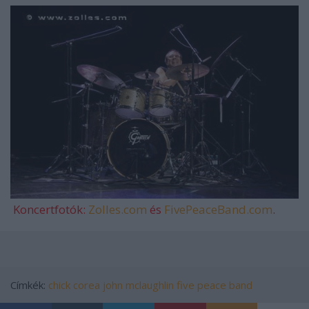
Koncertfotók:
Zolles.com
és
FivePeaceBand.com
.
Címkék:
chick corea
john mclaughlin
five peace band