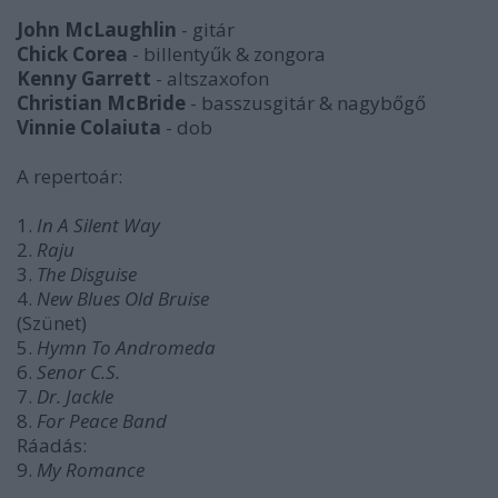
John McLaughlin
- gitár
Chick Corea
- billentyűk & zongora
Kenny Garrett
- altszaxofon
Christian McBride
- basszusgitár & nagybőgő
Vinnie Colaiuta
- dob
A repertoár:
1.
In A Silent Way
2.
Raju
3.
The Disguise
4.
New Blues Old Bruise
(Szünet)
5.
Hymn To Andromeda
6.
Senor C.S.
7.
Dr. Jackle
8.
For Peace Band
Ráadás:
9.
My Romance