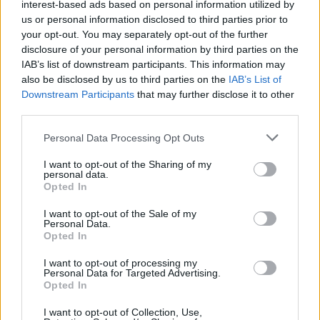
lemezről. Az eredeti verzión is
Vinnie Colaiuta
interest-based ads based on personal information utilized by
varázsol, és nem véletlenül ült most is a dobok
us or personal information disclosed to third parties prior to
mögött... Olyan volt mint a kisördög!
Kenny Garrett
your opt-out. You may separately opt-out of the further
is rendesen megdolgozott a közel negyedórás mű
disclosure of your personal information by third parties on the
IAB’s list of downstream participants. This information may
előadása alatt. A 45 perces első blokk után félórás
also be disclosed by us to third parties on the
IAB’s List of
szünet következett.
Downstream Participants
that may further disclose it to other
third parties.
Please note that this website/app uses one or more Google
Personal Data Processing Opt Outs
services and may gather and store information including but
not limited to your visit or usage behaviour. You may click to
I want to opt-out of the Sharing of my
personal data.
grant or deny consent to Google and its third-party tags to
Opted In
use your data for below specified purposes in below Google
consent section.
I want to opt-out of the Sale of my
Personal Data.
Opted In
I want to opt-out of processing my
Personal Data for Targeted Advertising.
Opted In
I want to opt-out of Collection, Use,
A második félidőben jóval hosszabb darabokat