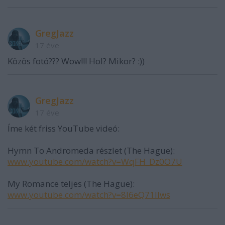
GregJazz
17 éve
Közös fotó??? Wow!!! Hol? Mikor? :))
GregJazz
17 éve
Íme két friss YouTube videó:
Hymn To Andromeda részlet (The Hague):
www.youtube.com/watch?v=WqFH_Dz0O7U
My Romance teljes (The Hague):
www.youtube.com/watch?v=8l6eQ71llws