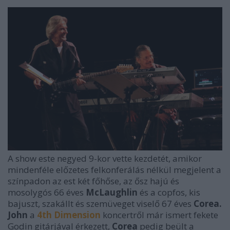
A show este negyed 9-kor vette kezdetét, amikor
mindenféle előzetes felkonferálás nélkül megjelent a
színpadon az est két főhőse, az ősz hajú és
mosolygós 66 éves
McLaughlin
és a copfos, kis
bajuszt, szakállt és szemüveget viselő 67 éves
Corea.
John
a
4th Dimension
koncertről már ismert fekete
Godin gitárjával érkezett,
Corea
pedig beült a