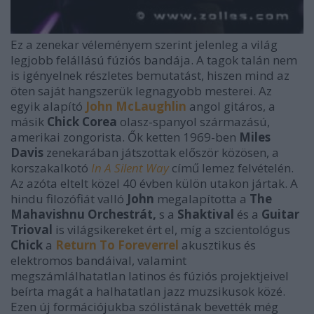
Ez a zenekar véleményem szerint jelenleg a világ
legjobb felállású fúziós bandája. A tagok talán nem
is igényelnek részletes bemutatást, hiszen mind az
öten saját hangszerük legnagyobb mesterei. Az
egyik alapító
John McLaughlin
angol gitáros, a
másik
Chick Corea
olasz-spanyol származású,
amerikai zongorista. Ők ketten 1969-ben
Miles
Davis
zenekarában játszottak először közösen, a
korszakalkotó
In A Silent Way
című lemez felvételén.
Az azóta eltelt közel 40 évben külön utakon jártak. A
hindu filozófiát valló
John
megalapította a
The
Mahavishnu Orchestrát,
s a
Shaktival
és a
Guitar
Trioval
is világsikereket ért el, míg a szcientológus
Chick
a
Return To Foreverrel
akusztikus és
elektromos bandáival, valamint
megszámlálhatatlan latinos és fúziós projektjeivel
beírta magát a halhatatlan jazz muzsikusok közé.
Ezen új formációjukba szólistának bevették még