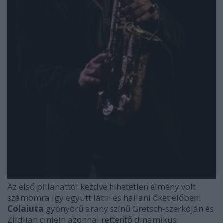
Az első pillanattól kezdve hihetetlen élmény volt
számomra így együtt látni és hallani őket élőben!
Colaiuta
gyönyörű arany színű Gretsch-szerkóján és
Zildjian cinjein azonnal rettentő dinamikus