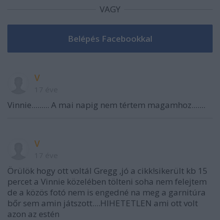
VAGY
V
17 éve
Vinnie......... A mai napig nem tértem magamhoz.......
V
17 éve
Örülök hogy ott voltál Gregg ,jó a cikk!sikerült kb 15
percet a Vinnie közelében tölteni soha nem felejtem
de a közös fotó nem is engedné na meg a garnitúra
bőr sem amin játszott....HIHETETLEN ami ott volt
azon az estén