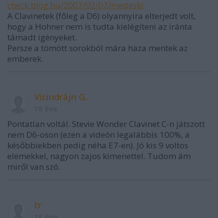
check.blog.hu/2007/02/07/medeski
A Clavinetek (főleg a D6) olyannyira elterjedt volt,
hogy a Hohner nem is tudta kielégíteni az iránta
támadt igényeket.
Persze a tömött sorokból mára haza mentek az
emberek.
Vicindrájn G.
18 éve
Pontatlan voltál. Stevie Wonder Clavinet C-n játszott
nem D6-oson (ezen a videón legalábbis 100%, a
későbbiekben pedig néha E7-en). Jó kis 9 voltos
elemekkel, nagyon zajos kimenettel. Tudom ám
miről van szó.
tr
18 éve