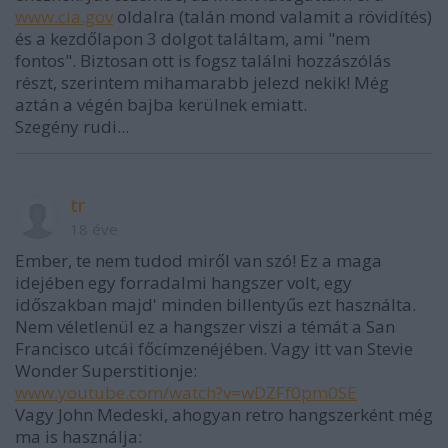
www.cia.gov
oldalra (talán mond valamit a rövidítés)
és a kezdőlapon 3 dolgot találtam, ami "nem
fontos". Biztosan ott is fogsz találni hozzászólás
részt, szerintem mihamarabb jelezd nekik! Még
aztán a végén bajba kerülnek emiatt.
Szegény rudi...
tr
18 éve
Ember, te nem tudod miről van szó! Ez a maga
idejében egy forradalmi hangszer volt, egy
időszakban majd' minden billentyűs ezt használta.
Nem véletlenül ez a hangszer viszi a témát a San
Francisco utcái főcímzenéjében. Vagy itt van Stevie
Wonder Superstitionje:
www.youtube.com/watch?v=wDZFf0pm0SE
Vagy John Medeski, ahogyan retro hangszerként még
ma is használja: