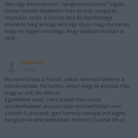
nem egy kimondottan "hangszerközpontú" egyén,
szinte minden felvételen más és más zongorán
muzsikál, szvsz, a Fazioli (ára és marketingje
ellenére) meg amúgy sem egy olyan nagy durranás,
hogy ne legyen mindegy, hogy valóban honnan is
való.
turorudi
18 éve
Ha nem fontos a Fazioli, akkor nem kell beleírni a
beszémolóba. Ha fontos, akkor meg ne állítsuk róla,
hogy az övé, ha nem az.
Egyébként azért, mert láttad Hancockot
mindenféelével játszani (bár mindenfélével nem
szokott ő játszani), igen komoly szerepe volt egyes
hangszerek elterjedésében. Hohner Clavinet D6 pl.