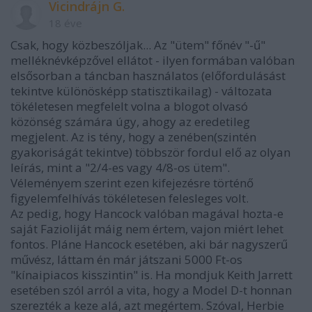
Vicindrájn G.
18 éve
Csak, hogy közbeszóljak... Az "ütem" főnév "-ű"
melléknévképzővel ellátot - ilyen formában valóban
elsősorban a táncban használatos (előfordulásást
tekintve különösképp statisztikailag) - változata
tökéletesen megfelelt volna a blogot olvasó
közönség számára úgy, ahogy az eredetileg
megjelent. Az is tény, hogy a zenében(szintén
gyakoriságát tekintve) többször fordul elő az olyan
leírás, mint a "2/4-es vagy 4/8-os ütem".
Véleményem szerint ezen kifejezésre történő
figyelemfelhívás tökéletesen felesleges volt.
Az pedig, hogy Hancock valóban magával hozta-e
saját Fazioliját máig nem értem, vajon miért lehet
fontos. Pláne Hancock esetében, aki bár nagyszerű
művész, láttam én már játszani 5000 Ft-os
"kínaipiacos kisszintin" is. Ha mondjuk Keith Jarrett
esetében szól arról a vita, hogy a Model D-t honnan
szerezték a keze alá, azt megértem. Szóval, Herbie