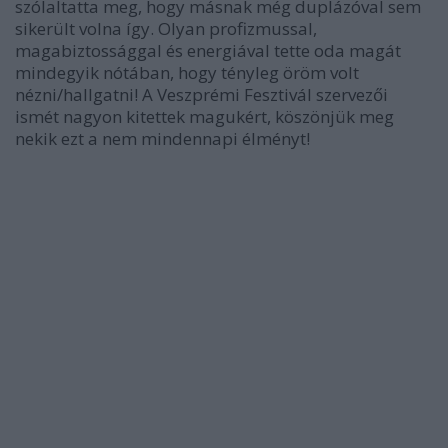
szólaltatta meg, hogy másnak még duplázóval sem
sikerült volna így. Olyan profizmussal,
magabiztossággal és energiával tette oda magát
mindegyik nótában, hogy tényleg öröm volt
nézni/hallgatni! A Veszprémi Fesztivál szervezői
ismét nagyon kitettek magukért, köszönjük meg
nekik ezt a nem mindennapi élményt!