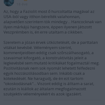
18 éve
Az, hogy a Faziolit most ő hurcoltatta magával az
USA-ból vagy itthon bérelték valahonnan,
alapvetően szerintem tök mindegy... Hancocknak van
ilyen márkájú hangszere, éppen ilyenen játszott
Veszprémben is, én erre utaltam a cikkben.
Szeretem a józan érvek ütköztetését, de a parttalan
vitákat kevésbé. Véleményem szerint,
kommentjeidben eddig csak szőrszálhasogató, a
szavaimat kiforgató, a konstruktivitás jeleit a
legkevésbé sem mutató kritikákat fogalmaztál meg.
Pozitivitásnak nem sok nyomát lehetett felfedezni
egyik hozzászólásodban sem. Inkább csak a
kötekedését. Ne haragudj, de én ezt tartom
"okoskodásnak"... Viszont eddig is álltam a sarat,
ezután is kiállok az általam megfogalmazott
szubjektív véleményekért és azok igazáért.