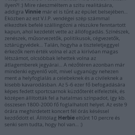
ilyen?! :) Mire ráeszméltem a szitu realitására,
addigra
Vinnie
már el is tűnt az épület belsejében...
Eközben az est V.I.P. vendégei szép számmal
elkezdtek befelé szállingózni a részükre fenntartott
kapun, ahol kezdetét vette az állófogadás. Színészek,
zenészek, műsorvezetők, politikusok, cégvezetők,
sztárügyvédek... Talán, hogyha a tiszteletjeggyel
érkezők nem érték volna el azt a kirívóan magas
létszámot, olcsóbbak lehettek volna az
átlagemberek jegyárai... A nézőtéren azonban már
mindenki egyenlő volt, mivel ugyanúgy nehezen
ment a helyfoglalás a celebeknek és a civileknek a
kisebb kavarodásban. Az 5-6 ezer fő befogadására
képes fedett sportcsarnok küzdőterét elfelezték, és
középen állították fel a hatalmas színpadot, így kb.
összesen 1800-2000 fő foglalhatott helyet. Az este 9
órára meghirdetett koncert fél órás késéssel
kezdődött el. Állítólag
Herbie
eltűnt 10 percre és
senki sem tudta, hogy hol van... :)