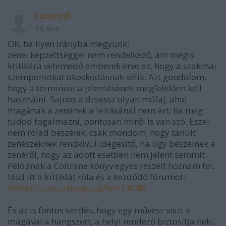
turorudi
18 éve
OK, ha ilyen irányba megyünk:
zenei képzettséggel nem rendelkező, ám mégis
kritikára vetemedő emberek érve az, hogy a szakmai
szempontokat okoskodásnak vélik. Azt gondolom,
hogy a terminust a jelentésének megfelelően kell
használni. Sajnos a dzsessz olyan műfaj, ahol
magának a zenének a leírásánál nem árt, ha meg
tudod fogalmazni, pontosan miről is van szó. Ezzel
nem rólad beszélek, csak mondom, hogy tanult
zenészeknek rendkívül idegesítő, ha úgy beszélnek a
zenéről, hogy az adott esetben nem jelent semmit.
Példának a Coltrane könyv egyes részeit hoznám fel,
lásd itt a kritiklát róla és a kezdődő fórumot:
fidelio.hu/visszhang.asp?id=14048
És az is fontos kérdés, hogy egy művész viszi-e
magával a hangszert, a helyi rendező biztosítja neki,