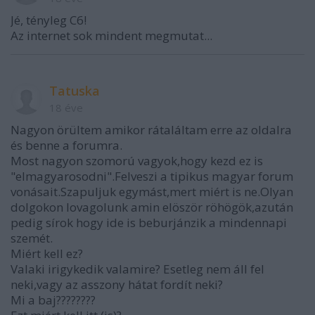
Jé, tényleg C6!
Az internet sok mindent megmutat...
Tatuska
18 éve
Nagyon örültem amikor rátaláltam erre az oldalra
és benne a forumra.
Most nagyon szomorú vagyok,hogy kezd ez is
"elmagyarosodni".Felveszi a tipikus magyar forum
vonásait.Szapuljuk egymást,mert miért is ne.Olyan
dolgokon lovagolunk amin elöször röhögök,azután
pedig sírok hogy ide is beburjánzik a mindennapi
szemét.
Miért kell ez?
Valaki irigykedik valamire? Esetleg nem áll fel
neki,vagy az asszony hátat fordít neki?
Mi a baj????????