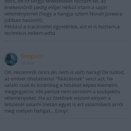
Bocs, de itt tárgyi tévedéseket hoztam fel, az
énekesnőről pedig előjel nélkül írtam a saját
véleményemet (hogy a hangja sztem Norah Jonesra
jobban hasonlít).
Például a tracklisttel egyetértek, azt el is hoztam,a
technikus nekem adta.
GregJazz
18 éve
OK, részemről nincs (és nem is volt) harag! De tudod,
az ember óhatatlanul "fikázásnak" veszi azt, ha
valaki csak és kizárólag a hibákat képes kiemelni,
megjegyezni. Ide persze nem sorolom a szubjektív
véleményeket. Ha az illetőnek viszont elnyeri a
tetszését valami (netán egyet is ért valamiben) arról
meg mélyen hallgat... Ennyi.