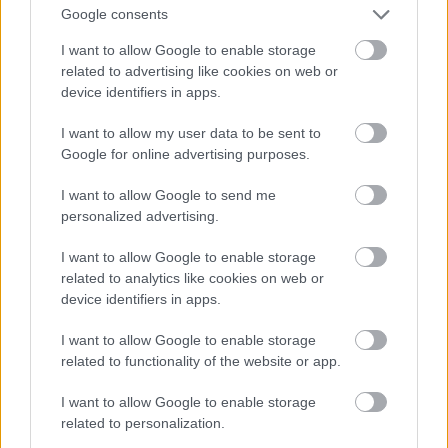
volt, míg az Oasys az övé.
Google consents
I want to allow Google to enable storage
related to advertising like cookies on web or
GregJazz
device identifiers in apps.
18 éve
I want to allow my user data to be sent to
turorudi! Hancock szó szerint "17 beats"-et mondott,
Google for online advertising purposes.
aki ezt érti, az tudja mire vonatkozik...
Sonya Kitchell - Joni Mitchell - Norah Jones. Ízlések és
I want to allow Google to send me
ponfonok. Én a szubjektív véleményemet írtam le,
personalized advertising.
akárcsak te. Lehet, hogy egyikünknek sincs igaza.
Hancocknak igenis van Fazioli zongorája, tessék a
I want to allow Google to enable storage
link:
www.pianoculture.com/Herbie.png
related to analytics like cookies on web or
device identifiers in apps.
Az igazi okosságot mindig többre értékeltem, mint
az okoskodást...
I want to allow Google to enable storage
related to functionality of the website or app.
I want to allow Google to enable storage
turorudi
related to personalization.
18 éve