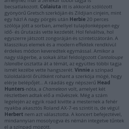
amelyhez már a zenekar többi tagja is
becsatlakozott.
Colaiuta
itt is akkorát szólózott
gyönyörű Gretsch szerkóján és Zildjian cinjein, mint
egy ház! A nagy pörgés után
Herbie
20 perces
szólója jött a sorban, amellyel tulajdonképpen egy
idő- és űrutazás vette kezdetét. Hol felváltva, hol
egyszerre játszott zongoráján és szintetizátorán. A
klasszikus elemek és a modern effektek rendkívül
érdekes módon keveredtek egymással. Amikor a
nagy slágerbe, a sokak által feldolgozott
Cantaloupe
Islandbe
úsztatta át a témát, az együttes többi tagja
ismét kezébe vette hangszerét.
Vinnie
a színpad
túloldaláról őrültként rohant a szerkója mögé, hogy
elérje belépőjét... A ráadás egy népszerű
Head
Hunters
-nóta, a
Chameleon
volt, amelyet két
részletben adtak elő a művészek. Még a szám
legelején az egyik road kivitte a mesternek a fehér
nyakba akasztós Roland AX-7-es szintit is, de végül
Herbert
nem azt választotta. A koncert befejeztével,
mindannyian mosolyogva és némán integetve tűntek
el a színpad mögött.