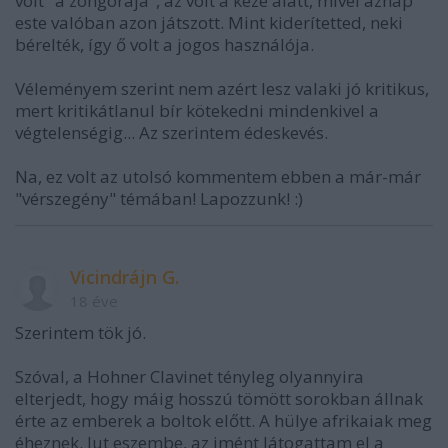
volt "a zongorája", az volt a keze alatt, mivel aznap
este valóban azon játszott. Mint kiderítetted, neki
bérelték, így ő volt a jogos használója.
Véleményem szerint nem azért lesz valaki jó kritikus,
mert kritikátlanul bír kötekedni mindenkivel a
végtelenségig... Az szerintem édeskevés.
Na, ez volt az utolsó kommentem ebben a már-már
"vérszegény" témában! Lapozzunk! :)
Vicindrájn G.
18 éve
Szerintem tök jó.
Szóval, a Hohner Clavinet tényleg olyannyira
elterjedt, hogy máig hosszú tömött sorokban állnak
érte az emberek a boltok előtt. A hülye afrikaiak meg
éheznek. Jut eszembe, az imént látogattam el a