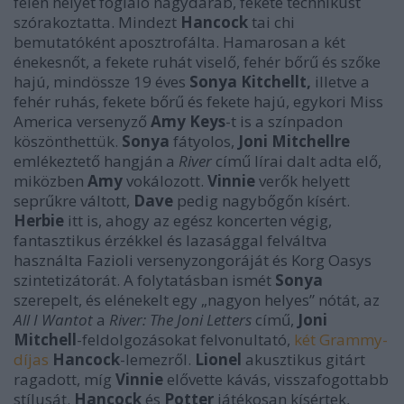
felén helyet foglaló nagydarab, fekete technikust
szórakoztatta. Mindezt
Hancock
tai chi
bemutatóként aposztrofálta. Hamarosan a két
énekesnőt, a fekete ruhát viselő, fehér bőrű és szőke
hajú, mindössze 19 éves
Sonya Kitchellt,
illetve a
fehér ruhás, fekete bőrű és fekete hajú, egykori Miss
America versenyző
Amy Keys
-t is a színpadon
köszönthettük.
Sonya
fátyolos,
Joni Mitchellre
emlékeztető hangján a
River
című lírai dalt adta elő,
miközben
Amy
vokálozott.
Vinnie
verők helyett
seprűkre váltott,
Dave
pedig nagybőgőn kísért.
Herbie
itt is, ahogy az egész koncerten végig,
fantasztikus érzékkel és lazasággal felváltva
használta Fazioli versenyzongoráját és Korg Oasys
szintetizátorát. A folytatásban ismét
Sonya
szerepelt, és elénekelt egy „nagyon helyes” nótát, az
All I Wantot
a
River: The Joni Letters
című,
Joni
Mitchell
-feldolgozásokat felvonultató,
két Grammy-
díjas
Hancock
-lemezről.
Lionel
akusztikus gitárt
ragadott, míg
Vinnie
elővette kávás, visszafogottabb
stílusát.
Hancock
és
Potter
játékosan kísértek,