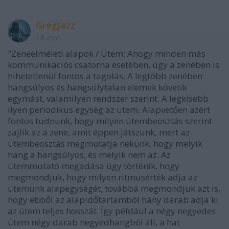
GregJazz
18 éve
"Zeneelméleti alapok / Ütem: Ahogy minden más
kommunikációs csatorna esetében, úgy a zenében is
hihetetlenül fontos a tagolás. A legtöbb zenében
hangsúlyos és hangsúlytalan elemek követik
egymást, valamilyen rendszer szerint. A legkisebb
ilyen periodikus egység az ütem. Alapvetően azért
fontos tudnunk, hogy milyen ütembeosztás szerint
zajlik az a zene, amit éppen játszunk, mert az
ütembeosztás megmutatja nekünk, hogy melyik
hang a hangsúlyos, és melyik nem az. Az
ütemmutató megadása úgy történik, hogy
megmondjuk, hogy milyen ritmusérték adja az
ütemünk alapegységét, továbbá megmondjuk azt is,
hogy ebből az alapidőtartamból hány darab adja ki
az ütem teljes hosszát. Így például a négy negyedes
ütem négy darab negyedhangból áll, a hat