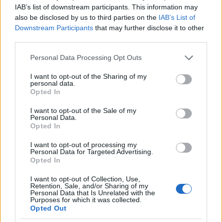
IAB’s list of downstream participants. This information may
also be disclosed by us to third parties on the
IAB’s List of
Downstream Participants
that may further disclose it to other
third parties.
Please note that this website/app uses one or more Google
Personal Data Processing Opt Outs
services and may gather and store information including but
not limited to your visit or usage behaviour. You may click to
I want to opt-out of the Sharing of my
personal data.
grant or deny consent to Google and its third-party tags to
Opted In
use your data for below specified purposes in below Google
consent section.
turorudi
I want to opt-out of the Sale of my
Personal Data.
18 éve
Opted In
A "17-ütemű" kifejezés így, ahogy írtad nem jelent
I want to opt-out of processing my
semmit.
Personal Data for Targeted Advertising.
Hancock arra utalt, hogy 17-ben van a dal, vagyis
Opted In
nem 3/4, 4/4, 5/4 stb, hanem 17/4 (esetleg nyolcad).
I want to opt-out of Collection, Use,
Sonya Kitchell szerintem inkább az albumon éneklő
Retention, Sale, and/or Sharing of my
Norah Jones hang-hasonmása akart lenni, Mitchell
Personal Data that Is Unrelated with the
Purposes for which it was collected.
tónusa azért más.
Opted Out
És a Fazioli nyilvánvalóan nem Hancock zongorája