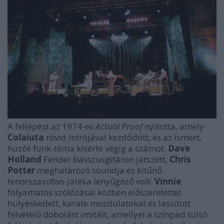
A fellépést az 1974-es
Actual Proof
nyitotta, amely
Colaiuta
rövid intrójával kezdődött, és az ismert,
húzós funk-téma kísérte végig a számot.
Dave
Holland
Fender basszusgitáron játszott,
Chris
Potter
meghatározó soundja és kitűnő
tenorszaxofon-játéka lenyűgöző volt.
Vinnie
folyamatos szólózásai közben előszeretettel
hülyéskedett, karate mozdulatokat és lassított
felvételű dobolást imitált, amellyel a színpad túlsó