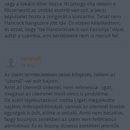
vagy a lokális díler hozza. Itt (ahogy írta nekem a
főszervező) az utóbbi esetről van szó, a bécsi
képviselet hozta a zongorát a koncertre. Tehát nem
Hancock hangszere jött ide. Én ebben kételkedtem,
és azzal, hogy "de Hancocknak is van Faziolija" olyat
adtál a számba, ami kérdésként nem is merült fel.
turorudi
18 éve
Az ütem természetesen zenei kifejezés, nekem az
"ütemű"-vel volt bajom.
Amit az ütemről linkeltél, nem referencia - igaz,
magával az ütemmel most nincs is probléma.
De azért tájékoztatásul: mióta Ligeti megalkotta
sajátos mikropolifóniáját, vannak az ütemnél kisebb
egységek is (sőt, előtte is voltak). Arról nem beszélve,
hogy bizonyos zenékben az ütem nem feltétlenül
periodikus. És ez bizony dzsessz esetében jelentős