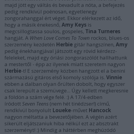
majd jött egy váltás és bevadult a nóta, a befejezés
pedig rendkívül poénosan, egyetlenegy
zongorahanggal ért véget. Ekkor elérkezett az idő,
hogy a másik énekesnő,
Amy Keys
is
megcsillogtassa soulos, gospeles,
Tina Turneres
hangját. A
When Love Comes To Town
rockos, blues-os
szerzemény kezdetén
Herbie
gitár hangszínen,
Amy
pedig énekhangjával játszott egy rövid kérdezz-
feleleket, majd egy óriási zongoraszólót hallhattunk
a mestertől - épp az ilyenek miatt szeretem nagyon
Herbie
-t! E szerzemény közben hangzott el a benini
származású gitáros első komoly szólója is.
Vinnie
ebben a dalban olyan őrülten dobolt, hogy egyszer
csak lerepült a szemüvege... Úgy kellett megkeresnie
a földön a szám vége felé. :) A 17/4-edben
íródott
Seven Teens
(nem hét tinédzser!) című,
rendkívül bonyolult
Loueke
-művet
Hancock
nagyon méltatta a bevezetőjében. A végén azért
sikerült eljátszaniuk hiba nélkül ezt az absztrakt
szerzeményt! :) Mindig a háttérben meghúzódó