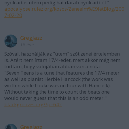
nyolcados ütem pedig hat darab nyolcadból."
apocalypse.rulez.org/kozos/Zeneelm%E9letBlog/200
7-02-20
GregJazz
18 éve
Szóval, használják az "ütem" szót zenei értelemben
is. Azért nem írtam 17/4-edet, mert akkor még nem
tudtam, hogy valójában abban van a nóta:
"Seven Teens is a tune that features the 17/4 meter
as well as pianist Herbie Hancock (the work was
written while Louke was on tour with Hancock).
Without taking the time to count the beats one
would never guess that this is an odd meter."
blackgrooves.org/?p=642
GregJazz