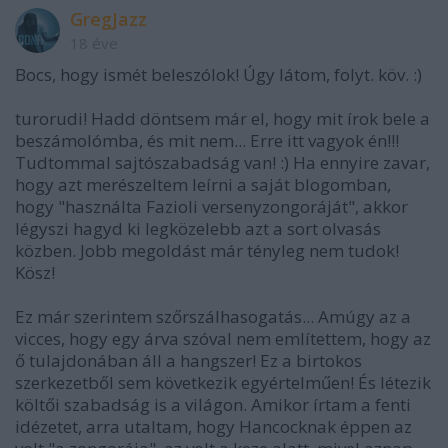
GregJazz
18 éve
Bocs, hogy ismét beleszólok! Úgy látom, folyt. köv. :)
turorudi! Hadd döntsem már el, hogy mit írok bele a
beszámolómba, és mit nem... Erre itt vagyok én!!!
Tudtommal sajtószabadság van! :) Ha ennyire zavar,
hogy azt merészeltem leírni a saját blogomban,
hogy "használta Fazioli versenyzongoráját", akkor
légyszi hagyd ki legközelebb azt a sort olvasás
közben. Jobb megoldást már tényleg nem tudok!
Kösz!
Ez már szerintem szőrszálhasogatás... Amúgy az a
vicces, hogy egy árva szóval nem említettem, hogy az
ő tulajdonában áll a hangszer! Ez a birtokos
szerkezetből sem következik egyértelműen! És létezik
költői szabadság is a világon. Amikor írtam a fenti
idézetet, arra utaltam, hogy Hancocknak éppen az