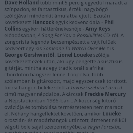
Dave Holland
több mint 5 percig egyedül maradt a
színpadon, és fantasztikus, érzéki nagybőgő
szólójával mindenkit ámulatba ejtett. Ezután
következett
Hancock
egyik kedvenc dala -
Phil
Collins
egykori háttérénekesnője -
Amy Keys
előadásában,
A Song For You
a
Possibilities
CD-ről. A
zongorista legenda becsempészett a vájt fülűek
kedvéért egy kis
Someone To Watch Over Me
-t is
George Gershwintől. Lionel Loueke
szólója
következett ezek után, aki úgy pengette akusztikus
gitárját, mintha az egy tradicionális afrikai
chordofon hangszer lenne. Loopolva, több
szólamban is gitározott, majd egyszer csak torzított,
törzsi hangon belekezdett a
Tavaszi szél vizet áraszt
című magyar népdalba. Akárcsak
Freddie Mercury
a Népstadionban 1986-ban... A közönség kitörő
ovációja és tombolása természetesen nem maradt
el. Néhány hangeffektet követően, amikor
Loueke
oroszlán- és madárhangok utánzott, átmenet nélkül
vágott bele saját szerzeményébe, a
Virgin Forestbe,