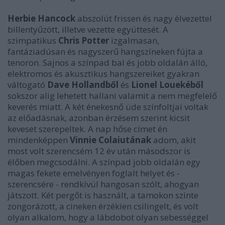
Herbie Hancock
abszolút frissen és nagy élvezettel
billentyűzött, illetve vezette együttesét. A
szimpatikus
Chris Potter
izgalmasan,
fantáziadúsan és nagyszerű hangszíneken fújta a
tenoron. Sajnos a színpad bal és jobb oldalán álló,
elektromos és akusztikus hangszereiket gyakran
váltogató
Dave Hollandből
és
Lionel Louekéből
sokszor alig lehetett hallani valamit a nem megfelelő
keverés miatt. A két énekesnő üde színfoltjai voltak
az előadásnak, azonban érzésem szerint kicsit
keveset szerepeltek. A nap hőse címet én
mindenképpen
Vinnie Colaiutának
adom, akit
most volt szerencsém 12 év után másodszor is
élőben megcsodálni. A színpad jobb oldalán egy
magas fekete emelvényen foglalt helyet és -
szerencsére - rendkívül hangosan szólt, ahogyan
játszott. Két pergőt is használt, a tamokon szinte
zongorázott, a cineken érzékien csilingelt, és volt
olyan alkalom, hogy a lábdobot olyan sebességgel