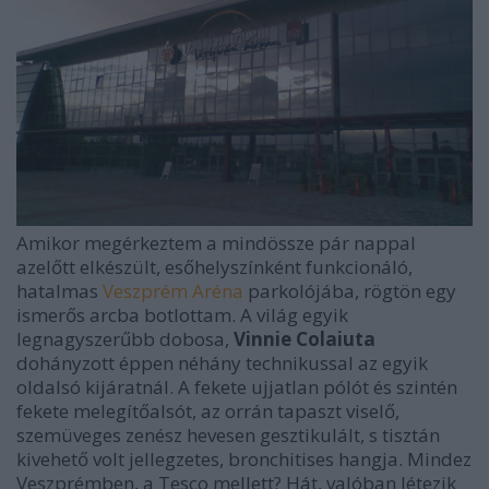
Amikor megérkeztem a mindössze pár nappal
azelőtt elkészült, esőhelyszínként funkcionáló,
hatalmas
Veszprém Aréna
parkolójába, rögtön egy
ismerős arcba botlottam. A világ egyik
legnagyszerűbb dobosa,
Vinnie Colaiuta
dohányzott éppen néhány technikussal az egyik
oldalsó kijáratnál. A fekete ujjatlan pólót és szintén
fekete melegítőalsót, az orrán tapaszt viselő,
szemüveges zenész hevesen gesztikulált, s tisztán
kivehető volt jellegzetes, bronchitises hangja. Mindez
Veszprémben, a Tesco mellett? Hát, valóban létezik