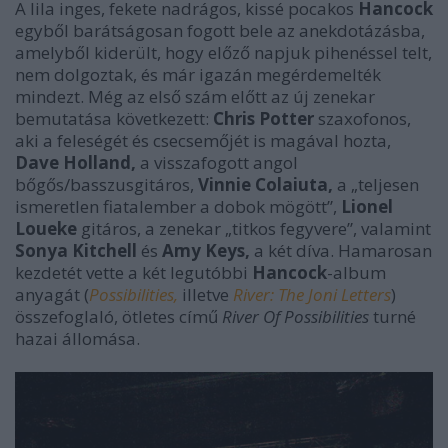
A lila inges, fekete nadrágos, kissé pocakos
Hancock
egyből barátságosan fogott bele az anekdotázásba,
amelyből kiderült, hogy előző napjuk pihenéssel telt,
nem dolgoztak, és már igazán megérdemelték
mindezt. Még az első szám előtt az új zenekar
bemutatása következett:
Chris Potter
szaxofonos,
aki a feleségét és csecsemőjét is magával hozta,
Dave Holland,
a visszafogott angol
bőgős/basszusgitáros,
Vinnie Colaiuta,
a „teljesen
ismeretlen fiatalember a dobok mögött”,
Lionel
Loueke
gitáros, a zenekar „titkos fegyvere”, valamint
Sonya Kitchell
és
Amy Keys,
a két díva. Hamarosan
kezdetét vette a két legutóbbi
Hancock
-album
anyagát (
Possibilities,
illetve
River: The Joni Letters
)
összefoglaló, ötletes című
River Of Possibilities
turné
hazai állomása.