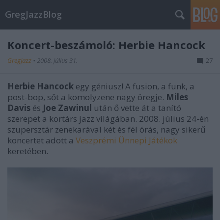
GregJazzBlog
Koncert-beszámoló: Herbie Hancock
GregJazz
•
2008. július 31.
27
Herbie Hancock
egy géniusz! A fusion, a funk, a
post-bop, sőt a komolyzene nagy öregje.
Miles
Davis
és
Joe Zawinul
után ő vette át a tanító
szerepet a kortárs jazz világában. 2008. július 24-én
szupersztár zenekarával két és fél órás, nagy sikerű
koncertet adott a
Veszprémi Ünnepi Játékok
keretében.