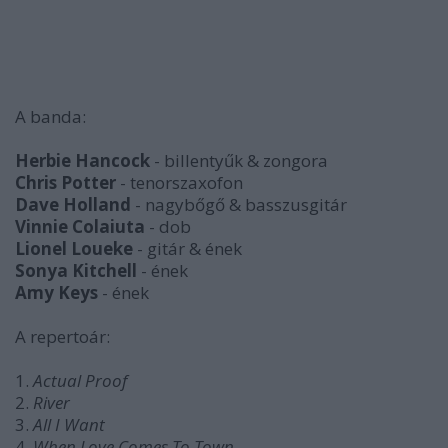
A banda:
Herbie Hancock
- billentyűk & zongora
Chris Potter
- tenorszaxofon
Dave Holland
- nagybőgő & basszusgitár
Vinnie Colaiuta
- dob
Lionel Loueke
- gitár & ének
Sonya Kitchell
- ének
Amy Keys
- ének
A repertoár:
1.
Actual Proof
2.
River
3.
All I Want
4.
When Love Comes To Town