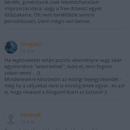
kérdés, gondoljunk csak lekottázhatatlan
improvizációkra, vagy a free dzsessz egyes
időszakaira. Ott nem ismétlődik semmi
periodikusan, ütem mégis van benne.
GregJazz
18 éve
Ha legközelebb netán pozitív véleményre vagy akár
egyetértésre "vetemednél", hidd el, nem fogom
zokon venni... :))
Mindenesetre köszönöm az eddigi bejegyzéseidet -
még ha a céljukkal nem is mindig értek egyet - és azt
is, hogy olvasod a blogom! Azért ez bíztató! ;)
turorudi
18 éve