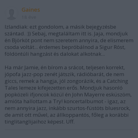
Gaines
18 éve
Izlandiak: ezt gondolom, a másik bejegyzésbe
szántad. :)) Sebaj, megtaláltam itt is. Jaja, mondjuk
én Björköt pont nem szeretem annyira, de elismerem
csoda voltát... érdemes bepróbálnod a Sigur Róst,
földöntúli hangzást és dalokat alkotnak...
Ha már Jamie, én bírom a srácot, teljesen korrekt,
jópofa jazz-pop zenét játszik, rádióbarát, de nem
giccs, remek a hangja, jól zongorázik, és a Catching
Tales lemeze kifejezetten erős. Mondjuk hasonló
popközeli ifjoncok közül én John Mayerre esküszöm,
amióta hallottam a Try! koncertalbumot - igaz, az
nem annyira jazz, inkább szurtos-füstöts bluesrock,
de amit ott művel, az állkoppantós, főleg a korábbi
tinglitanglijaihoz képest. Uff.