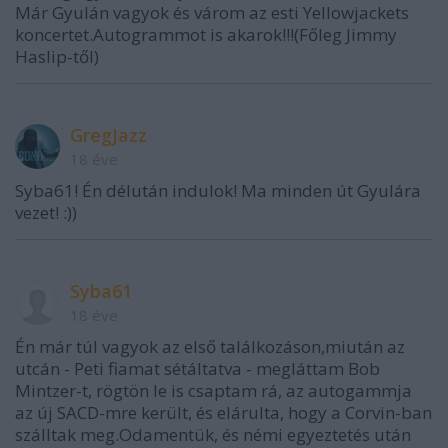
Már Gyulán vagyok és várom az esti Yellowjackets
koncertet.Autogrammot is akarok!!!(Főleg Jimmy
Haslip-től)
GregJazz
18 éve
Syba61! Én délután indulok! Ma minden út Gyulára
vezet! :))
Syba61
18 éve
Én már túl vagyok az első találkozáson,miután az
utcán - Peti fiamat sétáltatva - megláttam Bob
Mintzer-t, rögtön le is csaptam rá, az autogammja
az új SACD-mre került, és elárulta, hogy a Corvin-ban
szálltak meg.Odamentük, és némi egyeztetés után