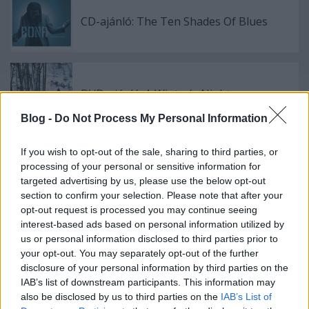
CD-ajánló: The Ten Shades Of Blues
DVD-ajánló: A Winter's Night...
Blog -
Do Not Process My Personal Information
If you wish to opt-out of the sale, sharing to third parties, or
A szavazás győztese: Szabó Gábor
processing of your personal or sensitive information for
targeted advertising by us, please use the below opt-out
section to confirm your selection. Please note that after your
opt-out request is processed you may continue seeing
interest-based ads based on personal information utilized by
Interjú: Dominic Millerrel
us or personal information disclosed to third parties prior to
your opt-out. You may separately opt-out of the further
disclosure of your personal information by third parties on the
IAB’s list of downstream participants. This information may
also be disclosed by us to third parties on the
IAB’s List of