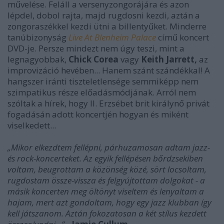
művelése. Feláll a versenyzongorájára és azon
lépdel, dobol rajta, majd rugdosni kezdi, aztán a
zongoraszékkel kezdi ütni a billentyűket. Minderre
tanúbizonyság
Live At Blenheim Palace
című koncert
DVD-je. Persze mindezt nem úgy teszi, mint a
legnagyobbak,
Chick Corea
vagy
Keith Jarrett,
az
improvizáció hevében... Hanem szánt szándékkal! A
hangszer iránti tiszteletlensége semmiképp nem
szimpatikus része előadásmódjának. Arról nem
szóltak a hírek, hogy II. Erzsébet brit királynő privát
fogadásán adott koncertjén hogyan és miként
viselkedett...
„Mikor elkezdtem fellépni, párhuzamosan adtam jazz-
és rock-koncerteket. Az egyik fellépésen bőrdzsekiben
voltam, beugrottam a közönség közé, sört locsoltam,
rugdostam össze-vissza és felgyújtottam dolgokat - a
másik koncerten meg öltönyt viseltem és lenyaltam a
hajam, mert azt gondoltam, hogy egy jazz klubban így
kell játszanom. Aztán fokozatosan a két stílus kezdett