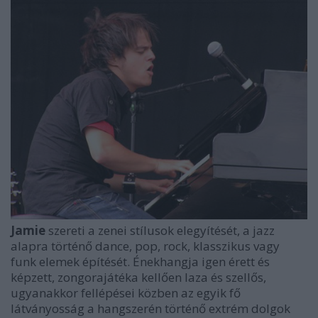
Jamie
szereti a zenei stílusok elegyítését, a jazz
alapra történő dance, pop, rock, klasszikus vagy
funk elemek építését. Énekhangja igen érett és
képzett, zongorajátéka kellően laza és szellős,
ugyanakkor fellépései közben az egyik fő
látványosság a hangszerén történő extrém dolgok