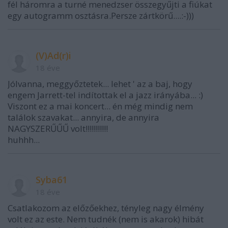
fél háromra a turné menedzser összegyűjti a fiúkat
egy autogramm osztásra.Persze zártkörű....:-)))
(V)Ad(r)i
18 éve
Jólvanna, meggyőztetek... lehet ' az a baj, hogy
engem Jarrett-tel indítottak el a jazz irányába... :)
Viszont ez a mai koncert... én még mindig nem
találok szavakat... annyira, de annyira
NAGYSZERŰŰŰ volt!!!!!!!!!!!
huhhh...
Syba61
18 éve
Csatlakozom az előzőekhez, tényleg nagy élmény
volt ez az este. Nem tudnék (nem is akarok) hibát