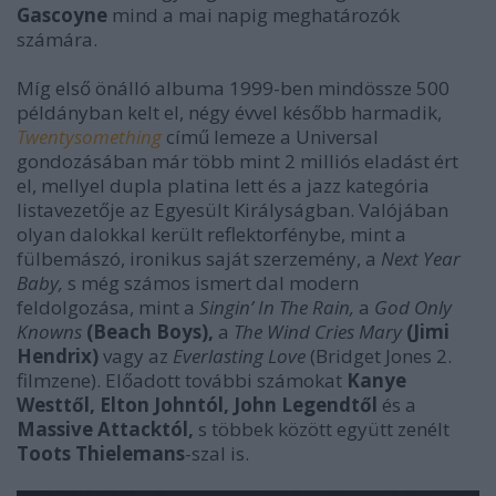
Gascoyne
mind a mai napig meghatározók
számára.
Míg első önálló albuma 1999-ben mindössze 500
példányban kelt el, négy évvel később harmadik,
Twentysomething
című lemeze a Universal
gondozásában már több mint 2 milliós eladást ért
el, mellyel dupla platina lett és a jazz kategória
listavezetője az Egyesült Királyságban. Valójában
olyan dalokkal került reflektorfénybe, mint a
fülbemászó, ironikus saját szerzemény, a
Next Year
Baby,
s még számos ismert dal modern
feldolgozása, mint a
Singin’ In The Rain,
a
God Only
Knowns
(Beach Boys),
a
The Wind Cries Mary
(Jimi
Hendrix)
vagy az
Everlasting Love
(Bridget Jones 2.
filmzene). Előadott további számokat
Kanye
Westtől, Elton Johntól, John Legendtől
és a
Massive Attacktól,
s többek között együtt zenélt
Toots Thielemans
-szal is.