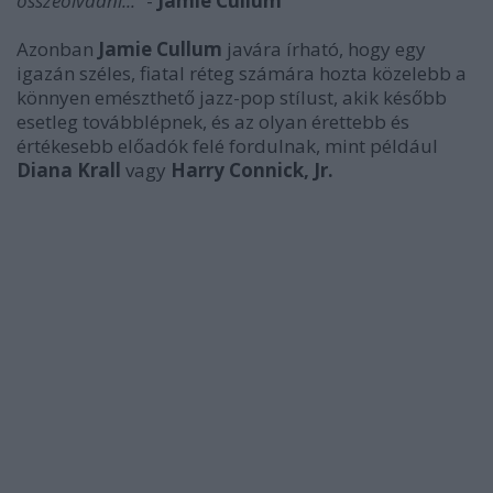
összeolvadni...”
-
Jamie Cullum
Azonban
Jamie Cullum
javára írható, hogy egy
igazán széles, fiatal réteg számára hozta közelebb a
könnyen emészthető jazz-pop stílust, akik később
esetleg továbblépnek, és az olyan érettebb és
értékesebb előadók felé fordulnak, mint például
Diana Krall
vagy
Harry Connick, Jr.