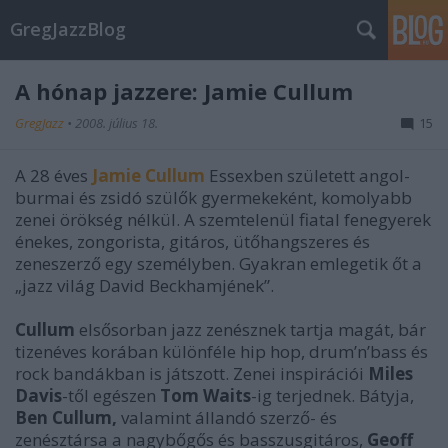
GregJazzBlog
A hónap jazzere: Jamie Cullum
GregJazz
•
2008. július 18.
15
A 28 éves
Jamie Cullum
Essexben született angol-
burmai és zsidó szülők gyermekeként, komolyabb
zenei örökség nélkül. A szemtelenül fiatal fenegyerek
énekes, zongorista, gitáros, ütőhangszeres és
zeneszerző egy személyben. Gyakran emlegetik őt a
„jazz világ David Beckhamjének”.
Cullum
elsősorban jazz zenésznek tartja magát, bár
tizenéves korában különféle hip hop, drum’n’bass és
rock bandákban is játszott. Zenei inspirációi
Miles
Davis
-től egészen
Tom Waits
-ig terjednek. Bátyja,
Ben Cullum,
valamint állandó szerző- és
zenésztársa a nagybőgős és basszusgitáros,
Geoff