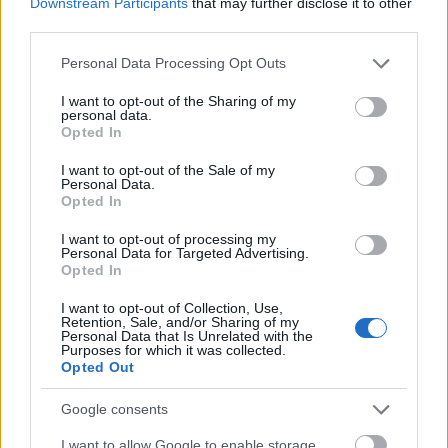
Downstream Participants
that may further disclose it to other
Szólj hozzá!
third parties.
A hozzászóláshoz be kell lépned!
Please note that this website/app uses one or more Google
Personal Data Processing Opt Outs
services and may gather and store information including but
not limited to your visit or usage behaviour. You may click to
I want to opt-out of the Sharing of my
personal data.
grant or deny consent to Google and its third-party tags to
Opted In
use your data for below specified purposes in below Google
consent section.
I want to opt-out of the Sale of my
Personal Data.
Opted In
I want to opt-out of processing my
VAGY
Personal Data for Targeted Advertising.
Opted In
I want to opt-out of Collection, Use,
Retention, Sale, and/or Sharing of my
Personal Data that Is Unrelated with the
Purposes for which it was collected.
Opted Out
(V)Ad(r)i
Google consents
18 éve
Jamie Cullum?????????
I want to allow Google to enable storage