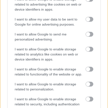
egy jazz-oldalon????????
related to advertising like cookies on web or
nem értem, de ez csak az én véleményem...
device identifiers in apps.
(nem szeretem, ha valaki bántja a hangszerét!)
I want to allow my user data to be sent to
:)
Google for online advertising purposes.
I want to allow Google to send me
zoli vagyok
personalized advertising.
18 éve
I want to allow Google to enable storage
(V)Ad(r)i: hidd el, jó, hogy van - élő példa vagyok az
related to analytics like cookies on web or
utolsó bekezdésben említettekre :)
device identifiers in apps.
GregJazz: megértem, ha nem tetszik, hogy bántja a
I want to allow Google to enable storage
zongorát, de ez azért nem a Hendrix-féle gitárégetés,
related to functionality of the website or app.
nem csak öncélú showelem, hanem zenél.
I want to allow Google to enable storage
related to personalization.
GregJazz
I want to allow Google to enable storage
18 éve
related to security, including authentication