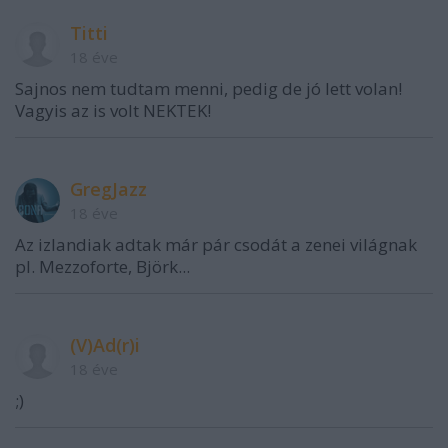
Titti
18 éve
Sajnos nem tudtam menni, pedig de jó lett volan!
Vagyis az is volt NEKTEK!
GregJazz
18 éve
Az izlandiak adtak már pár csodát a zenei világnak
pl. Mezzoforte, Björk...
(V)Ad(r)i
18 éve
;)