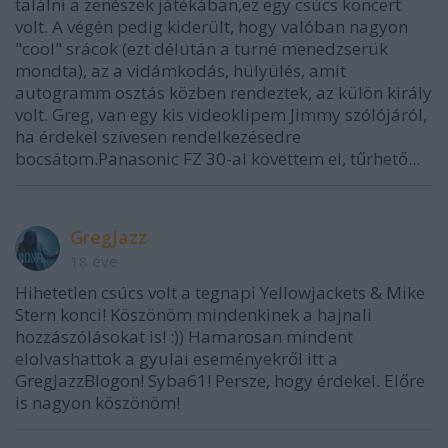
találni a zenészek játékában,ez egy csúcs koncert
volt. A végén pedig kiderült, hogy valóban nagyon
"cool" srácok (ezt délután a turné menedzserük
mondta), az a vidámkodás, hülyülés, amit
autogramm osztás közben rendeztek, az külön király
volt. Greg, van egy kis videoklipem Jimmy szólójáról,
ha érdekel szívesen rendelkezésedre
bocsátom.Panasonic FZ 30-al követtem el, tűrhető...
GregJazz
18 éve
Hihetetlen csúcs volt a tegnapi Yellowjackets & Mike
Stern konci! Köszönöm mindenkinek a hajnali
hozzászólásokat is! :)) Hamarosan mindent
elolvashattok a gyulai eseményekről itt a
GregJazzBlogon! Syba61! Persze, hogy érdekel. Előre
is nagyon köszönöm!