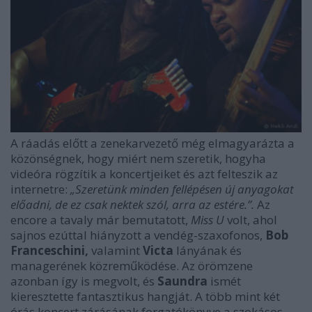
A ráadás előtt a zenekarvezető még elmagyarázta a
közönségnek, hogy miért nem szeretik, hogyha
videóra rögzítik a koncertjeiket és azt felteszik az
internetre:
„Szeretünk minden fellépésen új anyagokat
előadni, de ez csak nektek szól, arra az estére.”.
Az
encore a tavaly már bemutatott,
Miss U
volt, ahol
sajnos ezúttal hiányzott a vendég-szaxofonos,
Bob
Franceschini,
valamint
Victa
lányának és
managerének közreműködése. Az örömzene
azonban így is megvolt, és
Saundra
ismét
kieresztette fantasztikus hangját. A több mint két
órás koncert zárásának forgatókönyve a szokásos