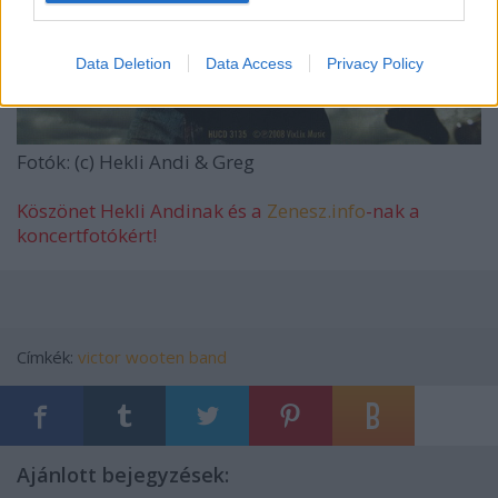
Data Deletion
Data Access
Privacy Policy
Fotók: (c) Hekli Andi & Greg
Köszönet Hekli Andinak és a
Zenesz.info
-nak a
koncertfotókért!
Címkék:
victor wooten band
Ajánlott bejegyzések: