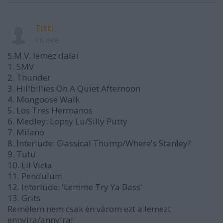
Titti
18 éve
S.M.V. lemez dalai
1. SMV
2. Thunder
3. Hillbillies On A Quiet Afternoon
4. Mongoose Walk
5. Los Tres Hermanos
6. Medley: Lopsy Lu/Silly Putty
7. Milano
8. Interlude: Classical Thump/Where's Stanley?
9. Tutu
10. Lil Victa
11. Pendulum
12. Interlude: 'Lemme Try Ya Bass'
13. Grits
Remélem nem csak én várom ezt a lemezt
ennyira/annyira!