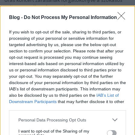
volt, a muzsikusok egymásra mutogatva
hülyéskedtek, majd az
I Got The Feelingre
kezet ráztak
Blog -
Do Not Process My Personal Information
a rajongókkal.
If you wish to opt-out of the sale, sharing to third parties, or
A tavalyi
SmartMusic Fesztivál
Victor Wooten Band
processing of your personal or sensitive information for
fellépéséhez képest, ez a show az új lemez anyagával
targeted advertising by us, please use the below opt-out
nyújtott többet, azonban számomra eléggé
section to confirm your selection. Please note that after your
hiányoztak a régi, hatalmas slágerek.
opt-out request is processed you may continue seeing
interest-based ads based on personal information utilized by
us or personal information disclosed to third parties prior to
your opt-out. You may separately opt-out of the further
disclosure of your personal information by third parties on the
IAB’s list of downstream participants. This information may
also be disclosed by us to third parties on the
IAB’s List of
Downstream Participants
that may further disclose it to other
third parties.
Please note that this website/app uses one or more Google
Personal Data Processing Opt Outs
services and may gather and store information including but
not limited to your visit or usage behaviour. You may click to
I want to opt-out of the Sharing of my