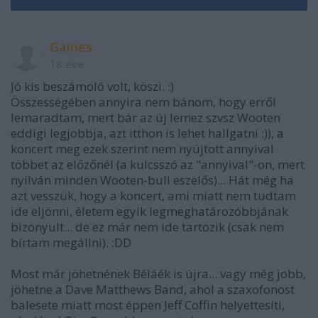
Gaines
18 éve
Jó kis beszámoló volt, köszi. :)
Összességében annyira nem bánom, hogy erről
lemaradtam, mert bár az új lemez szvsz Wooten
eddigi legjobbja, azt itthon is lehet hallgatni :)), a
koncert meg ezek szerint nem nyújtott annyival
többet az előzőnél (a kulcsszó az "annyival"-on, mert
nyilván minden Wooten-buli eszelős)... Hát még ha
azt vesszük, hogy a koncert, ami miatt nem tudtam
ide eljönni, életem egyik legmeghatározóbbjának
bizonyult... de ez már nem ide tartozik (csak nem
bírtam megállni). :DD
Most már jöhetnének Béláék is újra... vagy még jobb,
jöhetne a Dave Matthews Band, ahol a szaxofonost
balesete miatt most éppen Jeff Coffin helyettesíti,