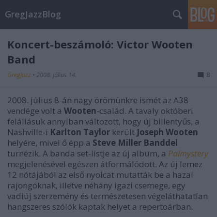
GregJazzBlog
Koncert-beszámoló: Victor Wooten
Band
GregJazz
•
2008. július 14.
8
2008. július 8-án nagy örömünkre ismét az A38
vendége volt a
Wooten
-család. A tavaly októberi
felállásuk annyiban változott, hogy új billentyűs, a
Nashville-i
Karlton Taylor
került
Joseph Wooten
helyére, mivel ő épp a
Steve Miller Banddel
turnézik. A banda set-listje az új album, a
Palmystery
megjelenésével egészen átformálódott. Az új lemez
12 nótájából az első nyolcat mutatták be a hazai
rajongóknak, illetve néhány igazi csemege, egy
vadiúj szerzemény és természetesen végeláthatatlan
hangszeres szólók kaptak helyet a repertoárban.