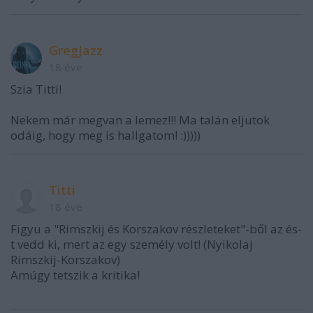
GregJazz
18 éve
Szia Titti!
Nekem már megvan a lemez!!! Ma talán eljutok
odáig, hogy meg is hallgatom! :)))))
Titti
18 éve
Figyu a "Rimszkij és Korszakov részleteket"-ből az és-
t vedd ki, mert az egy személy volt! (Nyikolaj
Rimszkij-Korszakov)
Amúgy tetszik a kritika!