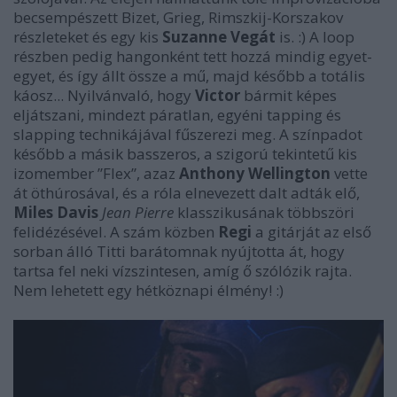
becsempészett Bizet, Grieg, Rimszkij-Korszakov
részleteket és egy kis
Suzanne Vegát
is. :) A loop
részben pedig hangonként tett hozzá mindig egyet-
egyet, és így állt össze a mű, majd később a totális
káosz... Nyilvánvaló, hogy
Victor
bármit képes
eljátszani, mindezt páratlan, egyéni tapping és
slapping technikájával fűszerezi meg. A színpadot
később a másik basszeros, a szigorú tekintetű kis
izomember ”Flex”, azaz
Anthony Wellington
vette
át öthúrosával, és a róla elnevezett dalt adták elő,
Miles Davis
Jean Pierre
klasszikusának többszöri
felidézésével. A szám közben
Regi
a gitárját az első
sorban álló Titti barátomnak nyújtotta át, hogy
tartsa fel neki vízszintesen, amíg ő szólózik rajta.
Nem lehetett egy hétköznapi élmény! :)