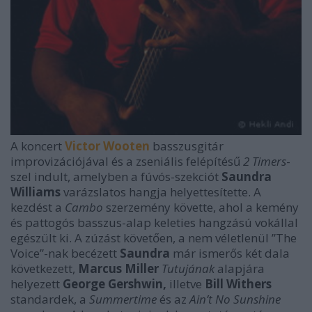
A koncert
Victor Wooten
basszusgitár
improvizációjával és a zseniális felépítésű
2 Timers
-
szel indult, amelyben a fúvós-szekciót
Saundra
Williams
varázslatos hangja helyettesítette. A
kezdést a
Cambo
szerzemény követte, ahol a kemény
és pattogós basszus-alap keleties hangzású vokállal
egészült ki. A zúzást követően, a nem véletlenül ”The
Voice”-nak becézett
Saundra
már ismerős két dala
következett,
Marcus Miller
Tutujának
alapjára
helyezett
George Gershwin,
illetve
Bill Withers
standardek, a
Summertime
és az
Ain’t No Sunshine