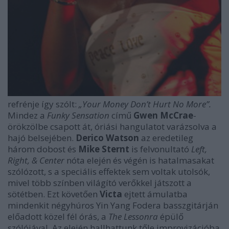
refrénje így szólt:
„Your Money Don’t Hurt No More”.
Mindez a
Funky Sensation
című
Gwen McCrae
-
örökzölbe csapott át, óriási hangulatot varázsolva a
hajó belsejében.
Derico Watson
az eredetileg
három dobost és
Mike Sternt
is felvonultató
Left,
Right, & Center
nóta elején és végén is hatalmasakat
szólózott, s a speciális effektek sem voltak utolsók,
mivel több színben világító verőkkel játszott a
sötétben. Ezt követően
Victa
ejtett ámulatba
mindenkit négyhúros Yin Yang Fodera basszgitárján
előadott közel fél órás, a
The Lessonra
épülő
szólójával. Az elején hallhattunk tőle improvizációba