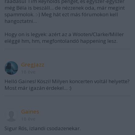
ráadásul Tim Reynolds penget, és egyszer-egyszer
még Béla is beszáll... de nézzenek oda, már megint
spammolok. :-) Meg hát ezt más fórumokon kell
hangoztatni...
Hogy on is legyek: azért az a Wooten/Clarke/Miller
eléggé hm, hm, megfontolandó happening lesz.
GregJazz
18 éve
Helló Gaines! Köszi! Milyen koncerten voltál helyette?
Most már igazán érdekel... :)
Gaines
18 éve
Sigur Rós, izlandi csodazenekar.