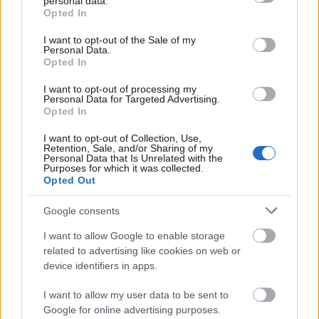
personal data.
grant or deny consent to Google and its third-party tags to
Opted In
use your data for below specified purposes in below Google
consent section.
I want to opt-out of the Sale of my
Personal Data.
A banda:
Opted In
I want to opt-out of processing my
Victor Lemote Wooten
- basszusgitár & ének
Personal Data for Targeted Advertising.
Regi „The Teacher” Wooten
- gitár & ének
Opted In
Karlton Taylor
- billentyűk
I want to opt-out of Collection, Use,
Derico Watson
- dob
Retention, Sale, and/or Sharing of my
Anthony „Flex” Wellington
- basszusgitár & ének
Personal Data that Is Unrelated with the
Purposes for which it was collected.
Saundra „The Voice” Williams
- ének
Opted Out
A repertoár:
Google consents
1.
2 Timers
I want to allow Google to enable storage
2.
Cambo
related to advertising like cookies on web or
3.
Summertime / Ain’t No Sunshine
device identifiers in apps.
4.
I Saw God
I want to allow my user data to be sent to
5.
Karlten Solo
Google for online advertising purposes.
6.
Sifu (Regi Solo)