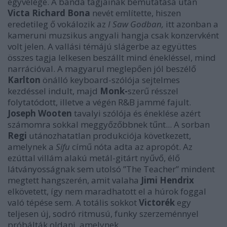
egyvelege. A banda tagjainak bemutatása után
Victa Richard Bona
nevét említette, hiszen
eredetileg ő vokálozik az
I Saw Godban,
itt azonban a
kameruni muzsikus angyali hangja csak konzervként
volt jelen. A vallási témájú slágerbe az együttes
összes tagja lelkesen beszállt mind énekléssel, mind
narrációval. A magyarul meglepően jól beszélő
Karlton
önálló keyboard-szólója sejtelmes
kezdéssel indult, majd
Monk-
szerű résszel
folytatódott, illetve a végén R&B jammé fajult.
Joseph Wooten
tavalyi szólója és éneklése azért
számomra sokkal meggyőzőbbnek tűnt... A sorban
Regi
utánozhatatlan produkciója következett,
amelynek a
Sifu
című nóta adta az apropót. Az
ezúttal villám alakú metál-gitárt nyűvő, élő
látványosságnak sem utolsó ”The Teacher” mindent
megtett hangszerén, amit valaha
Jimi Hendrix
elkövetett, így nem maradhatott el a húrok foggal
való tépése sem. A totális sokkot
Victorék
egy
teljesen új, sodró ritmusú, funky szerzeménnyel
próbálták oldani, amelynek