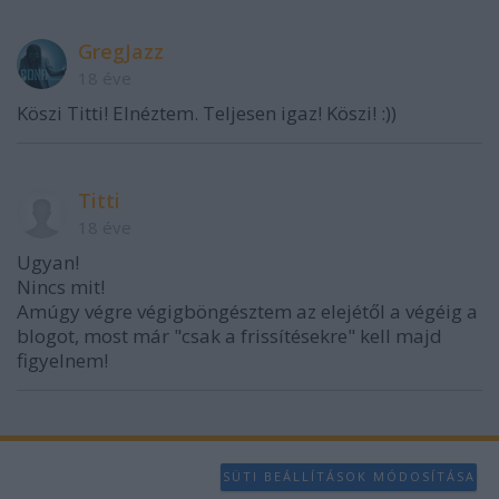
GregJazz
18 éve
Köszi Titti! Elnéztem. Teljesen igaz! Köszi! :))
Titti
18 éve
Ugyan!
Nincs mit!
Amúgy végre végigböngésztem az elejétől a végéig a
blogot, most már "csak a frissítésekre" kell majd
figyelnem!
SÜTI BEÁLLÍTÁSOK MÓDOSÍTÁSA